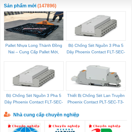
ewara
CHUA CHAY
Sản phẩm mới
(147896)
Pallet Nhựa Long Thành Đồng
Bộ Chống Sét Nguồn 3 Pha 5
Nai – Cung Cấp Pallet Mới,
Dây Phoenix Contact FLT-SEC-
C
Pallet Cũ Giá Tốt
P-T1-3S-264/50-FM - 2909589
Bộ Chống Sét Nguồn 3 Pha 5
Thiết Bị Chống Sét Lan Truyền
B
Dây Phoenix Contact FLT-SEC-
Phoenix Contact PLT-SEC-T3-
P-T1-3S-440/35-FM - 2908264
230-FM-PT - 2907928
Nhà cung cấp chuyên nghiệp