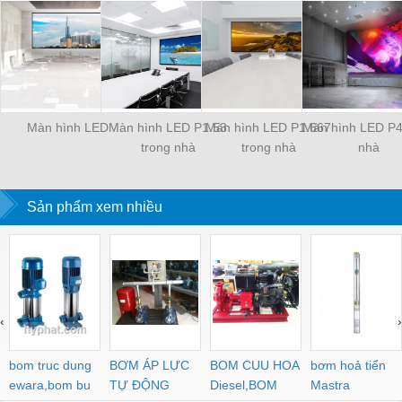
Màn hình LED
Màn hình LED P1.53
Màn hình LED P1.667
Màn hình LED P4
trong nhà
trong nhà
nhà
Sản phẩm xem nhiều
‹
›
bom truc dung
BƠM ÁP LỰC
BOM CUU HOA
bơm hoả tiển
ewara,bom bu
TỰ ĐỘNG
Diesel,BOM
Mastra