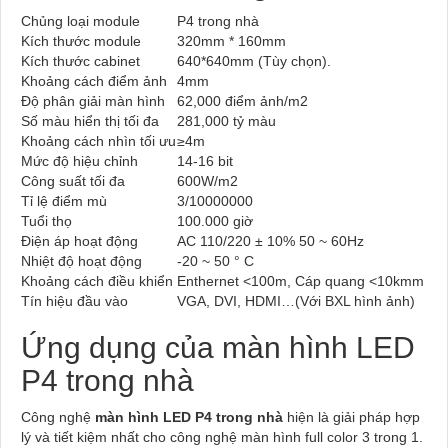
Chủng loại module
P4 trong nhà
Kích thước module
320mm * 160mm
Kích thước cabinet
640*640mm (Tùy chọn).
Khoảng cách điểm ảnh
4mm
Độ phân giải màn hình
62,000 điểm ảnh/m2
Số màu hiển thị tối đa
281,000 tỷ màu
Khoảng cách nhìn tối ưu
≥4m
Mức độ hiệu chỉnh
14-16 bit
Công suất tối đa
600W/m2
Tỉ lệ điểm mù
3/10000000
Tuổi thọ
100.000 giờ
Điện áp hoạt động
AC 110/220 ± 10% 50 ~ 60Hz
Nhiệt độ hoạt động
-20 ~ 50 ° C
Khoảng cách điều khiển
Enthernet <100m, Cáp quang <10kmm
Tín hiệu đầu vào
VGA, DVI, HDMI…(Với BXL hình ảnh)
Ứng dụng của màn hình LED
P4 trong nhà
Công nghệ
màn hình LED P4 trong nhà
hiện là giải pháp hợp
lý và tiết kiệm nhất cho công nghệ màn hình full color 3 trong 1.