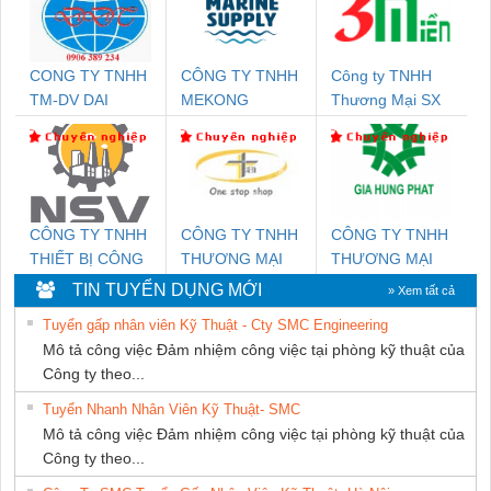
CONG TY TNHH
CÔNG TY TNHH
Công ty TNHH
TM-DV DAI
MEKONG
Thương Mại SX
DONG THANH
MARINE
Ba Miền
SUPPLY
CÔNG TY TNHH
CÔNG TY TNHH
CÔNG TY TNHH
THIẾT BỊ CÔNG
THƯƠNG MẠI
THƯƠNG MẠI
NGHIỆP NIHON
THIÊN ÂN VIỆT
DỊCH VỤ KỸ
TIN TUYỂN DỤNG MỚI
» Xem tất cả
SETSUBI VIỆT
NAM
THUẬT ĐIỆN CƠ
Tuyển gấp nhân viên Kỹ Thuật - Cty SMC Engineering
NAM
GIA HƯNG
Mô tả công việc Đảm nhiệm công việc tại phòng kỹ thuật của
PHÁT
Công ty theo...
Tuyển Nhanh Nhân Viên Kỹ Thuật- SMC
Mô tả công việc Đảm nhiệm công việc tại phòng kỹ thuật của
Công ty theo...