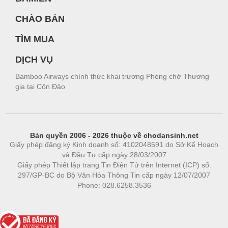
CHÀO BÁN
TÌM MUA
DỊCH VỤ
Bamboo Airways chính thức khai trương Phòng chờ Thương
gia tại Côn Đảo
Bản quyền 2006 - 2026 thuộc về chodansinh.net
Giấy phép đăng ký Kinh doanh số: 4102048591 do Sở Kế Hoạch
và Đầu Tư cấp ngày 28/03/2007
Giấy phép Thiết lập trang Tin Điện Tử trên Internet (ICP) số:
297/GP-BC do Bộ Văn Hóa Thông Tin cấp ngày 12/07/2007
Phone: 028.6258.3536
Phòng trọ
|
https://bdsgroup.vn
https://kqxs123.com