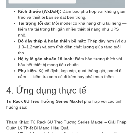
Kích thước (WxDxH):
Đảm bảo phù hợp với không gian
treo và thiết bị bạn sẽ đặt bên trong.
Tải trọng tối đa:
Mỗi model có khả năng chịu tải riêng —
kiểm tra tải trọng khi gắn nhiều thiết bị nặng như UPS
nhỏ.
Độ dày thép & hoàn thiện bề mặt:
Thép dày hơn (ví dụ
1.0–1.2mm) và sơn tĩnh điện chất lượng giúp tăng tuổi
thọ.
Hệ ty lỗ gắn chuẩn 19 inch:
Đảm bảo tương thích với
hầu hết thiết bị mạng tiêu chuẩn.
Phụ kiện:
Kệ cố định, kẹp cáp, quạt thông gió, panel ổ
cắm — kiểm tra xem có đi kèm hay phải mua thêm.
4. Ứng dụng thực tế
Tủ Rack 6U Treo Tường Series Maxtel
phù hợp với các tình
huống sau:
Tham Khảo: Tủ Rack 6U Treo Tường Series Maxtel – Giải Pháp
Quản Lý Thiết Bị Mạng Hiệu Quả