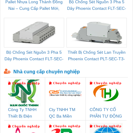
Pallet Nhựa Long Thành Đồng
Bộ Chống Sét Nguồn 3 Pha 5
Nai – Cung Cấp Pallet Mới,
Dây Phoenix Contact FLT-SEC-
C
Pallet Cũ Giá Tốt
P-T1-3S-264/50-FM - 2909589
Bộ Chống Sét Nguồn 3 Pha 5
Thiết Bị Chống Sét Lan Truyền
B
Dây Phoenix Contact FLT-SEC-
Phoenix Contact PLT-SEC-T3-
P-T1-3S-440/35-FM - 2908264
230-FM-PT - 2907928
Nhà cung cấp chuyên nghiệp
Công Ty TNHH
Cty TNHH TM
CÔNG TY CỔ
Thiết Bị Điện
QC Ba Miền
PHẦN TỰ ĐỘNG
Nam Quốc Thịnh
TIẾN HƯNG