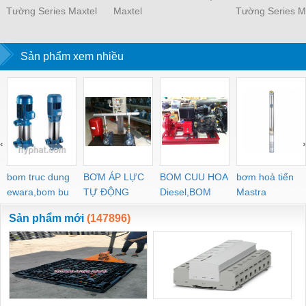
Tường Series Maxtel
Maxtel
Tường Series M
Sản phẩm xem nhiều
‹
›
bom truc dung
BƠM ÁP LỰC
BOM CUU HOA
bơm hoả tiển
ewara,bom bu
TỰ ĐỘNG
Diesel,BOM
Mastra
ewara
CHUA CHAY
Sản phẩm mới
(147896)