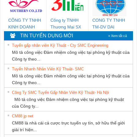
CÔNG TY TNHH
Công ty TNHH
CONG TY TNHH
KINH DOANH
Thương Mại SX
TM-DV DAI
DỊCH VỤ XNK
Ba Miền
DONG THANH
TIN TUYỂN DỤNG MỚI
» Xem tất cả
PHƯƠNG NAM
Tuyển gấp nhân viên Kỹ Thuật - Cty SMC Engineering
Mô tả công việc Đảm nhiệm công việc tại phòng kỹ thuật của
Công ty theo...
Tuyển Nhanh Nhân Viên Kỹ Thuật- SMC
Mô tả công việc Đảm nhiệm công việc tại phòng kỹ thuật của
Công ty theo...
Công Ty SMC Tuyển Gấp Nhân Viên Kỹ Thuật- Hà Nội
Mô tả công việc Đảm nhiệm công việc tại phòng kỹ thuật
của Công ty...
CM88 jp net
CM88 là nhà cái cá cược trực tuyến uy tín, sở hữu thế giới
giải trí hiện...