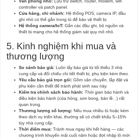
Văn phòng nhỏ:
Lưu trữ switch, router, modem, wifi
controller và patch panel.
Cửa hàng, chi nhánh:
Hệ thống POS, camera IP, đầu
ghi nhỏ có thể gắn trong tủ để bảo vệ thiết bị.
Hệ thống camera/IoT:
Gắn các đầu ghi, bộ nguồn và
thiết bị mạng cho hệ thống giám sát quy mô nhỏ.
5. Kinh nghiệm khi mua và
thương lượng
So sánh báo giá:
Luôn lấy báo giá từ tối thiểu 3 nhà
cung cấp và đối chiếu chi tiết thiết bị, phụ kiện kèm theo.
Yêu cầu báo giá trọn gói:
Gồm vận chuyển, lắp đặt và
phụ kiện cần thiết để tránh phát sinh sau này.
Kiểm tra chính sách bảo hành:
Thời gian bảo hành và
điều kiện bảo hành (cửa hỏng, sơn bong, bản lề...) rất
quan trọng.
Thương lượng số lượng:
Nếu mua nhiều tủ hoặc kèm
theo dịch vụ triển khai, thường sẽ có chiết khấu 5–15%
tùy nhà cung cấp.
Thời điểm mua:
Tránh mua ngay khi hết hàng — các
chương trình khuyến mãi cuối năm hoặc đợt nhập lô mới