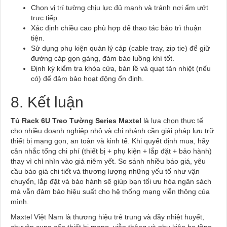
Chọn vị trí tường chịu lực đủ mạnh và tránh nơi ẩm ướt
trực tiếp.
Xác định chiều cao phù hợp để thao tác bảo trì thuận
tiện.
Sử dụng phụ kiện quản lý cáp (cable tray, zip tie) để giữ
đường cáp gọn gàng, đảm bảo luồng khí tốt.
Định kỳ kiểm tra khóa cửa, bản lề và quạt tản nhiệt (nếu
có) để đảm bảo hoạt động ổn định.
8. Kết luận
Tủ Rack 6U Treo Tường Series Maxtel
là lựa chọn thực tế
cho nhiều doanh nghiệp nhỏ và chi nhánh cần giải pháp lưu trữ
thiết bị mạng gọn, an toàn và kinh tế. Khi quyết định mua, hãy
cân nhắc tổng chi phí (thiết bị + phụ kiện + lắp đặt + bảo hành)
thay vì chỉ nhìn vào giá niêm yết. So sánh nhiều báo giá, yêu
cầu báo giá chi tiết và thương lượng những yếu tố như vận
chuyển, lắp đặt và bảo hành sẽ giúp bạn tối ưu hóa ngân sách
mà vẫn đảm bảo hiệu suất cho hệ thống mạng viễn thông của
mình.
Maxtel Việt Nam là thương hiệu trẻ trung và đầy nhiệt huyết,
chuyên cung cấp thiết bị mạng, viễn thông và phụ kiện hạ tầng