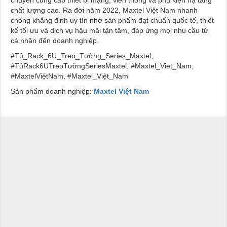
chất lượng cao. Ra đời năm 2022, Maxtel Việt Nam nhanh
chóng khẳng định uy tín nhờ sản phẩm đạt chuẩn quốc tế, thiết
kế tối ưu và dịch vụ hậu mãi tận tâm, đáp ứng mọi nhu cầu từ
cá nhân đến doanh nghiệp.
#Tủ_Rack_6U_Treo_Tường_Series_Maxtel,
#TủRack6UTreoTườngSeriesMaxtel, #Maxtel_Viet_Nam,
#MaxtelViệtNam, #Maxtel_Việt_Nam
Sản phẩm doanh nghiệp:
Maxtel Việt Nam