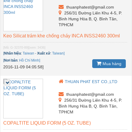
thuanphatest@gmail.com
256/31 Đường Liên Khu 4-5, P.
Bình Hưng Hòa B, Q. Bình Tân,
TPHCM
Keo Silicat trám khe chống cháy INCA INSS2460 300ml
[Mã: G-32370-89]
[xem: 3436]
[
Nhãn hiệu
:
Taiwan
-
Xuất xứ
:
Taiwan]
[
Nơi bán
:
Hồ Chí Minh]
Mua hàng
2016-11-09 04:05:58]
THUAN PHAT EST CO.,LTD
thuanphatest@gmail.com
256/31 Đường Liên Khu 4-5, P.
Bình Hưng Hòa B, Q. Bình Tân,
TPHCM
COPALTITE LIQUID FORM (5 OZ. TUBE)