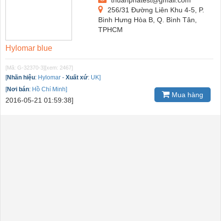
256/31 Đường Liên Khu 4-5, P.
Bình Hưng Hòa B, Q. Bình Tân,
TPHCM
Hylomar blue
[Mã: G-32370-3]
[xem: 2467]
[
Nhãn hiệu
:
Hylomar
-
Xuất xứ
:
UK]
[
Nơi bán
:
Hồ Chí Minh]
Mua hàng
2016-05-21 01:59:38]