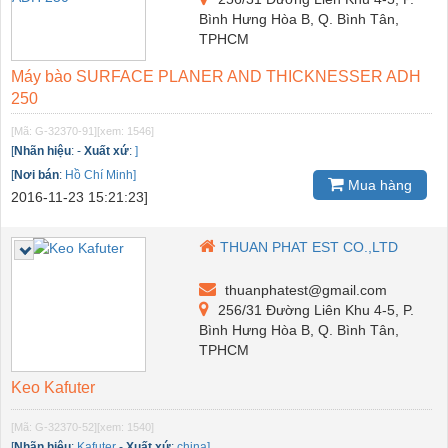
Bình Hưng Hòa B, Q. Bình Tân,
TPHCM
Máy bào SURFACE PLANER AND THICKNESSER ADH
250
[Mã: G-32370-91]
[xem: 1546]
[
Nhãn hiệu
:
-
Xuất xứ
:
]
[
Nơi bán
:
Hồ Chí Minh]
Mua hàng
2016-11-23 15:21:23]
THUAN PHAT EST CO.,LTD
thuanphatest@gmail.com
256/31 Đường Liên Khu 4-5, P.
Bình Hưng Hòa B, Q. Bình Tân,
TPHCM
Keo Kafuter
[Mã: G-32370-52]
[xem: 1540]
[
Nhãn hiệu
:
Kafuter
-
Xuất xứ
:
china]