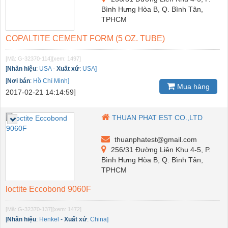
Bình Hưng Hòa B, Q. Bình Tân,
TPHCM
COPALTITE CEMENT FORM (5 OZ. TUBE)
[Mã: G-32370-114]
[xem: 1497]
[
Nhãn hiệu
:
USA
-
Xuất xứ
:
USA]
[
Nơi bán
:
Hồ Chí Minh]
Mua hàng
2017-02-21 14:14:59]
THUAN PHAT EST CO.,LTD
thuanphatest@gmail.com
256/31 Đường Liên Khu 4-5, P.
Bình Hưng Hòa B, Q. Bình Tân,
TPHCM
loctite Eccobond 9060F
[Mã: G-32370-137]
[xem: 1472]
[
Nhãn hiệu
:
Henkel
-
Xuất xứ
:
China]