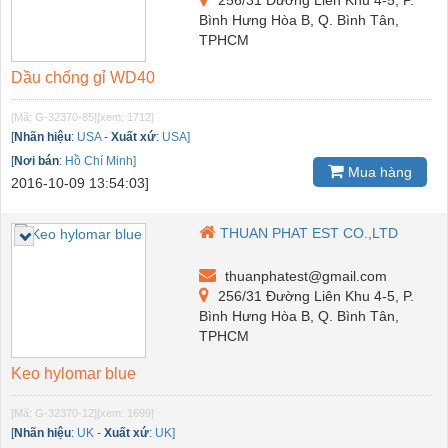
Bình Hưng Hòa B, Q. Bình Tân,
TPHCM
Dầu chống gỉ WD40
[Mã: G-32370-85]
[xem: 1712]
[
Nhãn hiệu
:
USA
-
Xuất xứ
:
USA]
[
Nơi bán
:
Hồ Chí Minh]
Mua hàng
2016-10-09 13:54:03]
THUAN PHAT EST CO.,LTD
thuanphatest@gmail.com
256/31 Đường Liên Khu 4-5, P.
Bình Hưng Hòa B, Q. Bình Tân,
TPHCM
Keo hylomar blue
[Mã: G-32370-12]
[xem: 1699]
[
Nhãn hiệu
:
UK
-
Xuất xứ
:
UK]