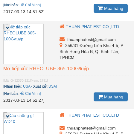
[
Nơi bán
:
Hồ Chí Minh]
Mua hàng
2017-03-13 14:51:52]
THUAN PHAT EST CO.,LTD
thuanphatest@gmail.com
256/31 Đường Liên Khu 4-5, P.
Bình Hưng Hòa B, Q. Bình Tân,
TPHCM
Mỡ tiếp xúc RHEOLUBE 365-100G/tuýp
[Mã: G-32370-121]
[xem: 1791]
[
Nhãn hiệu
:
USA
-
Xuất xứ
:
USA]
[
Nơi bán
:
Hồ Chí Minh]
Mua hàng
2017-03-13 14:52:27]
THUAN PHAT EST CO.,LTD
thuanphatest@gmail.com
256/31 Đường Liên Khu 4-5, P.