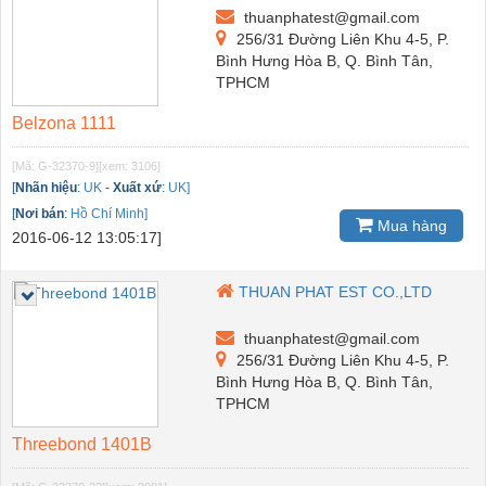
thuanphatest@gmail.com
256/31 Đường Liên Khu 4-5, P.
Bình Hưng Hòa B, Q. Bình Tân,
TPHCM
Belzona 1111
[Mã: G-32370-9]
[xem: 3106]
[
Nhãn hiệu
:
UK
-
Xuất xứ
:
UK]
[
Nơi bán
:
Hồ Chí Minh]
Mua hàng
2016-06-12 13:05:17]
THUAN PHAT EST CO.,LTD
thuanphatest@gmail.com
256/31 Đường Liên Khu 4-5, P.
Bình Hưng Hòa B, Q. Bình Tân,
TPHCM
Threebond 1401B