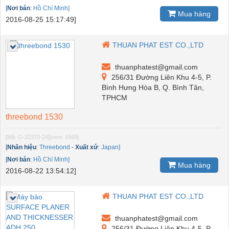
[
Nơi bán
:
Hồ Chí Minh]
Mua hàng
2016-08-25 15:17:49]
THUAN PHAT EST CO.,LTD
thuanphatest@gmail.com
256/31 Đường Liên Khu 4-5, P.
Bình Hưng Hòa B, Q. Bình Tân,
TPHCM
threebond 1530
[Mã: G-32370-24]
[xem: 1569]
[
Nhãn hiệu
:
Threebond
-
Xuất xứ
:
Japan]
[
Nơi bán
:
Hồ Chí Minh]
Mua hàng
2016-08-22 13:54:12]
THUAN PHAT EST CO.,LTD
thuanphatest@gmail.com
256/31 Đường Liên Khu 4-5, P.