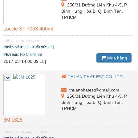
256/31 Đường Liên Khu 4-5, P.
Bình Hưng Hòa B, Q. Bình Tân,
TPHCM
Loctite SF 7063-400ml
[Mã: G-32370-122]
[xem: 1920]
[
Nhãn hiệu
:
UK
-
Xuất xứ
:
UK]
[
Nơi bán
:
Hồ Chí Minh]
Mua hàng
2017-03-14 00:39:15]
THUAN PHAT EST CO.,LTD
thuanphatest@gmail.com
256/31 Đường Liên Khu 4-5, P.
Bình Hưng Hòa B, Q. Bình Tân,
TPHCM
3M 1625
[Mã: G-32370-16]
[xem: 1909]