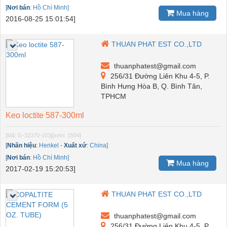
[
Nơi bán
:
Hồ Chí Minh]
Mua hàng
2016-08-25 15:01:54]
THUAN PHAT EST CO.,LTD
thuanphatest@gmail.com
256/31 Đường Liên Khu 4-5, P.
Bình Hưng Hòa B, Q. Bình Tân,
TPHCM
Keo loctite 587-300ml
[Mã: G-32370-103]
[xem: 1504]
[
Nhãn hiệu
:
Henkel
-
Xuất xứ
:
China]
[
Nơi bán
:
Hồ Chí Minh]
Mua hàng
2017-02-19 15:20:53]
THUAN PHAT EST CO.,LTD
thuanphatest@gmail.com
256/31 Đường Liên Khu 4-5, P.