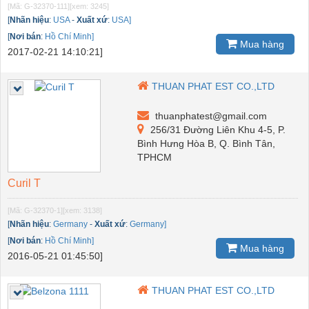
[Mã: G-32370-111]
[xem: 3245]
[
Nhãn hiệu
:
USA
-
Xuất xứ
:
USA]
[
Nơi bán
:
Hồ Chí Minh]
Mua hàng
2017-02-21 14:10:21]
THUAN PHAT EST CO.,LTD
thuanphatest@gmail.com
256/31 Đường Liên Khu 4-5, P.
Bình Hưng Hòa B, Q. Bình Tân,
TPHCM
Curil T
[Mã: G-32370-1]
[xem: 3138]
[
Nhãn hiệu
:
Germany
-
Xuất xứ
:
Germany]
[
Nơi bán
:
Hồ Chí Minh]
Mua hàng
2016-05-21 01:45:50]
THUAN PHAT EST CO.,LTD