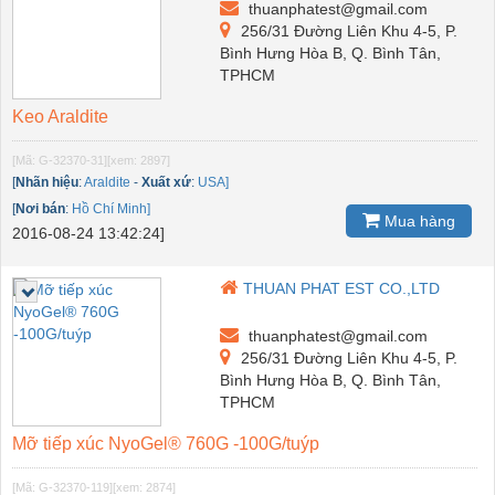
thuanphatest@gmail.com
256/31 Đường Liên Khu 4-5, P.
Bình Hưng Hòa B, Q. Bình Tân,
TPHCM
Keo Araldite
[Mã: G-32370-31]
[xem: 2897]
[
Nhãn hiệu
:
Araldite
-
Xuất xứ
:
USA]
[
Nơi bán
:
Hồ Chí Minh]
Mua hàng
2016-08-24 13:42:24]
THUAN PHAT EST CO.,LTD
thuanphatest@gmail.com
256/31 Đường Liên Khu 4-5, P.
Bình Hưng Hòa B, Q. Bình Tân,
TPHCM
Mỡ tiếp xúc NyoGel® 760G -100G/tuýp
[Mã: G-32370-119]
[xem: 2874]