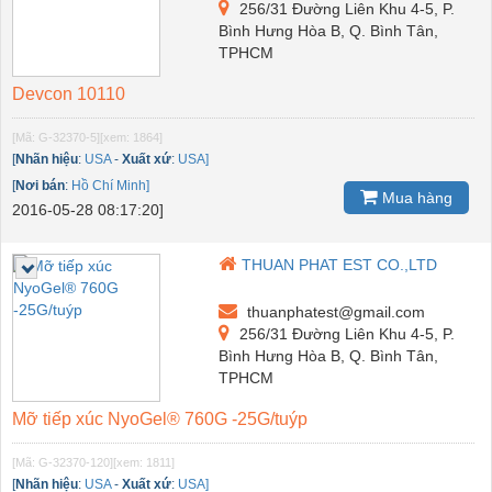
256/31 Đường Liên Khu 4-5, P.
Bình Hưng Hòa B, Q. Bình Tân,
TPHCM
Devcon 10110
[Mã: G-32370-5]
[xem: 1864]
[
Nhãn hiệu
:
USA
-
Xuất xứ
:
USA]
[
Nơi bán
:
Hồ Chí Minh]
Mua hàng
2016-05-28 08:17:20]
THUAN PHAT EST CO.,LTD
thuanphatest@gmail.com
256/31 Đường Liên Khu 4-5, P.
Bình Hưng Hòa B, Q. Bình Tân,
TPHCM
Mỡ tiếp xúc NyoGel® 760G -25G/tuýp
[Mã: G-32370-120]
[xem: 1811]
[
Nhãn hiệu
:
USA
-
Xuất xứ
:
USA]