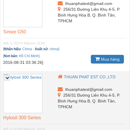
thuanphatest@gmail.com
256/31 Đường Liên Khu 4-5, P.
Bình Hưng Hòa B, Q. Bình Tân,
TPHCM
Sinwe G50
[Mã: G-32370-69]
[xem: 2134]
[
Nhãn hiệu
:
China
-
Xuất xứ
:
china]
[
Nơi bán
:
Hồ Chí Minh]
Mua hàng
2016-08-31 03:36:26]
THUAN PHAT EST CO.,LTD
thuanphatest@gmail.com
256/31 Đường Liên Khu 4-5, P.
Bình Hưng Hòa B, Q. Bình Tân,
TPHCM
Hylosil 300 Series
[Mã: G-32370-40]
[xem: 2073]