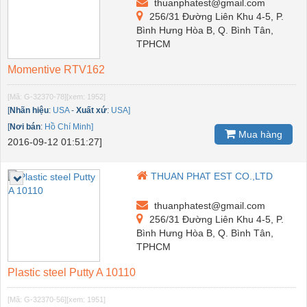
thuanphatest@gmail.com
256/31 Đường Liên Khu 4-5, P.
Bình Hưng Hòa B, Q. Bình Tân,
TPHCM
Momentive RTV162
[Mã: G-32370-78]
[xem: 1952]
[
Nhãn hiệu
:
USA
-
Xuất xứ
:
USA]
[
Nơi bán
:
Hồ Chí Minh]
Mua hàng
2016-09-12 01:51:27]
THUAN PHAT EST CO.,LTD
thuanphatest@gmail.com
256/31 Đường Liên Khu 4-5, P.
Bình Hưng Hòa B, Q. Bình Tân,
TPHCM
Plastic steel Putty A 10110
[Mã: G-32370-56]
[xem: 1951]