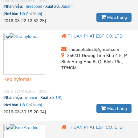
[Mã: G-32370-22]
[xem: 3081]
[
Nhãn hiệu
:
Threebond
-
Xuất xứ
:
Japan]
[
Nơi bán
:
Hồ Chí Minh]
Mua hàng
2016-08-22 13:52:25]
THUAN PHAT EST CO.,LTD
thuanphatest@gmail.com
256/31 Đường Liên Khu 4-5, P.
Bình Hưng Hòa B, Q. Bình Tân,
TPHCM
Keo hylomar
[Mã: G-32370-51]
[xem: 3015]
[
Nhãn hiệu
:
hylomar
-
Xuất xứ
:
UK]
[
Nơi bán
:
Hồ Chí Minh]
Mua hàng
2016-08-30 15:20:04]
THUAN PHAT EST CO.,LTD