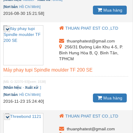
[
Nơi bán
:
Hồ Chí Minh]
Mua hàng
2016-08-30 15:21:58]
THUAN PHAT EST CO.,LTD
thuanphatest@gmail.com
256/31 Đường Liên Khu 4-5, P.
Bình Hưng Hòa B, Q. Bình Tân,
TPHCM
Máy phay tupi Spindle moulder TF 200 SE
[Mã: G-32370-93]
[xem: 1538]
[
Nhãn hiệu
:
-
Xuất xứ
:
]
[
Nơi bán
:
Hồ Chí Minh]
Mua hàng
2016-11-23 15:24:40]
THUAN PHAT EST CO.,LTD
thuanphatest@gmail.com