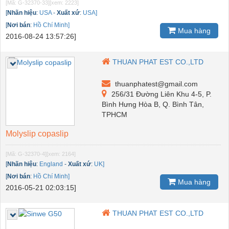
[Mã: G-32370-33]
[xem: 2223]
[
Nhãn hiệu
:
USA
-
Xuất xứ
:
USA]
[
Nơi bán
:
Hồ Chí Minh]
Mua hàng
2016-08-24 13:57:26]
THUAN PHAT EST CO.,LTD
thuanphatest@gmail.com
256/31 Đường Liên Khu 4-5, P.
Bình Hưng Hòa B, Q. Bình Tân,
TPHCM
Molyslip copaslip
[Mã: G-32370-4]
[xem: 2164]
[
Nhãn hiệu
:
England
-
Xuất xứ
:
UK]
[
Nơi bán
:
Hồ Chí Minh]
Mua hàng
2016-05-21 02:03:15]
THUAN PHAT EST CO.,LTD