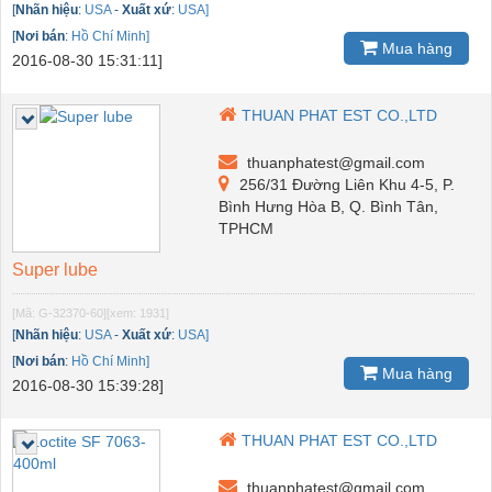
[
Nhãn hiệu
:
USA
-
Xuất xứ
:
USA]
[
Nơi bán
:
Hồ Chí Minh]
Mua hàng
2016-08-30 15:31:11]
THUAN PHAT EST CO.,LTD
thuanphatest@gmail.com
256/31 Đường Liên Khu 4-5, P.
Bình Hưng Hòa B, Q. Bình Tân,
TPHCM
Super lube
[Mã: G-32370-60]
[xem: 1931]
[
Nhãn hiệu
:
USA
-
Xuất xứ
:
USA]
[
Nơi bán
:
Hồ Chí Minh]
Mua hàng
2016-08-30 15:39:28]
THUAN PHAT EST CO.,LTD
thuanphatest@gmail.com