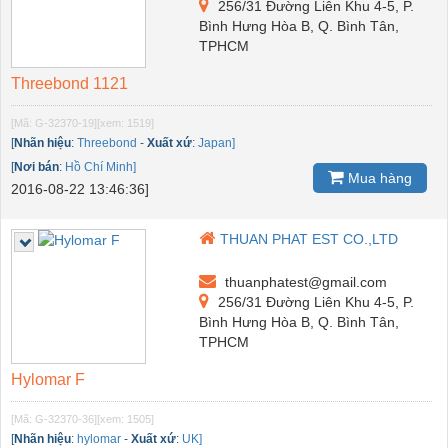
256/31 Đường Liên Khu 4-5, P.
Bình Hưng Hòa B, Q. Bình Tân,
TPHCM
Threebond 1121
[Mã: G-32370-19]
[xem: 1519]
[
Nhãn hiệu
:
Threebond
-
Xuất xứ
:
Japan]
[
Nơi bán
:
Hồ Chí Minh]
Mua hàng
2016-08-22 13:46:36]
THUAN PHAT EST CO.,LTD
thuanphatest@gmail.com
256/31 Đường Liên Khu 4-5, P.
Bình Hưng Hòa B, Q. Bình Tân,
TPHCM
Hylomar F
[Mã: G-32370-36]
[xem: 1505]
[
Nhãn hiệu
:
hylomar
-
Xuất xứ
:
UK]