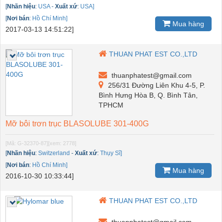
[
Nhãn hiệu
:
USA
-
Xuất xứ
:
USA]
[
Nơi bán
:
Hồ Chí Minh]
Mua hàng
2017-03-13 14:51:22]
THUAN PHAT EST CO.,LTD
thuanphatest@gmail.com
256/31 Đường Liên Khu 4-5, P.
Bình Hưng Hòa B, Q. Bình Tân,
TPHCM
Mỡ bôi trơn trục BLASOLUBE 301-400G
[Mã: G-32370-87]
[xem: 2778]
[
Nhãn hiệu
:
Switzerland
-
Xuất xứ
:
Thụy Sĩ]
[
Nơi bán
:
Hồ Chí Minh]
Mua hàng
2016-10-30 10:33:44]
THUAN PHAT EST CO.,LTD
thuanphatest@gmail.com