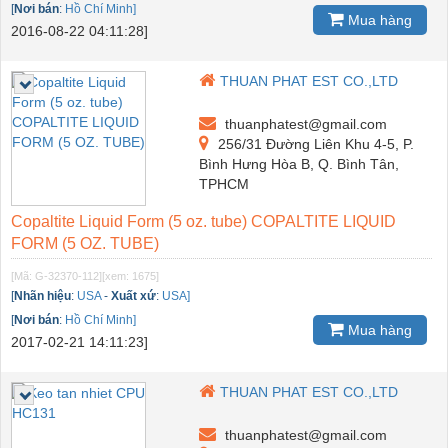
[
Nơi bán
:
Hồ Chí Minh]
Mua hàng
2016-08-22 04:11:28]
THUAN PHAT EST CO.,LTD
thuanphatest@gmail.com
256/31 Đường Liên Khu 4-5, P.
Bình Hưng Hòa B, Q. Bình Tân,
TPHCM
Copaltite Liquid Form (5 oz. tube) COPALTITE LIQUID
FORM (5 OZ. TUBE)
[Mã: G-32370-112]
[xem: 1675]
[
Nhãn hiệu
:
USA
-
Xuất xứ
:
USA]
[
Nơi bán
:
Hồ Chí Minh]
Mua hàng
2017-02-21 14:11:23]
THUAN PHAT EST CO.,LTD
thuanphatest@gmail.com