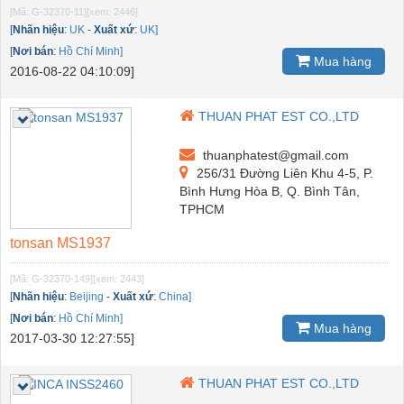
[Mã: G-32370-11]
[xem: 2446]
[
Nhãn hiệu
:
UK
-
Xuất xứ
:
UK]
[
Nơi bán
:
Hồ Chí Minh]
Mua hàng
2016-08-22 04:10:09]
THUAN PHAT EST CO.,LTD
thuanphatest@gmail.com
256/31 Đường Liên Khu 4-5, P.
Bình Hưng Hòa B, Q. Bình Tân,
TPHCM
tonsan MS1937
[Mã: G-32370-149]
[xem: 2443]
[
Nhãn hiệu
:
Beijing
-
Xuất xứ
:
China]
[
Nơi bán
:
Hồ Chí Minh]
Mua hàng
2017-03-30 12:27:55]
THUAN PHAT EST CO.,LTD