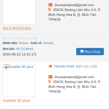
thuanphatest@gmail.com
256/31 Đường Liên Khu 4-5, P.
Bình Hưng Hòa B, Q. Bình Tân,
TPHCM
INCA INSS2460
[Mã: G-32370-15]
[xem: 2249]
[
Nhãn hiệu
:
Taiwan
-
Xuất xứ
:
Taiwan]
[
Nơi bán
:
Hồ Chí Minh]
Mua hàng
2016-08-22 12:41:17]
THUAN PHAT EST CO.,LTD
thuanphatest@gmail.com
256/31 Đường Liên Khu 4-5, P.
Bình Hưng Hòa B, Q. Bình Tân,
TPHCM
Araldite 90 phut