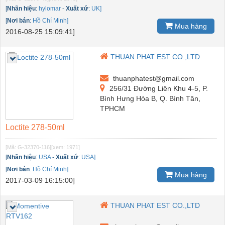
[
Nhãn hiệu
:
hylomar
-
Xuất xứ
:
UK]
[
Nơi bán
:
Hồ Chí Minh]
Mua hàng
2016-08-25 15:09:41]
THUAN PHAT EST CO.,LTD
thuanphatest@gmail.com
256/31 Đường Liên Khu 4-5, P.
Bình Hưng Hòa B, Q. Bình Tân,
TPHCM
Loctite 278-50ml
[Mã: G-32370-116]
[xem: 1971]
[
Nhãn hiệu
:
USA
-
Xuất xứ
:
USA]
[
Nơi bán
:
Hồ Chí Minh]
Mua hàng
2017-03-09 16:15:00]
THUAN PHAT EST CO.,LTD