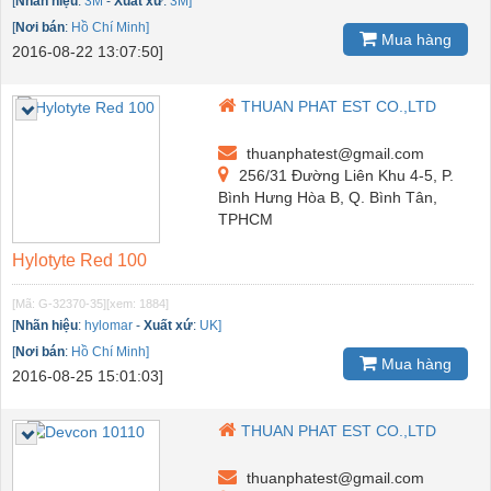
[
Nhãn hiệu
:
3M
-
Xuất xứ
:
3M]
[
Nơi bán
:
Hồ Chí Minh]
Mua hàng
2016-08-22 13:07:50]
THUAN PHAT EST CO.,LTD
thuanphatest@gmail.com
256/31 Đường Liên Khu 4-5, P.
Bình Hưng Hòa B, Q. Bình Tân,
TPHCM
Hylotyte Red 100
[Mã: G-32370-35]
[xem: 1884]
[
Nhãn hiệu
:
hylomar
-
Xuất xứ
:
UK]
[
Nơi bán
:
Hồ Chí Minh]
Mua hàng
2016-08-25 15:01:03]
THUAN PHAT EST CO.,LTD
thuanphatest@gmail.com