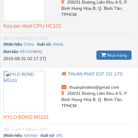
256/31 Đường Liên Khu 4-5, P.
Bình Hưng Hòa B, Q. Bình Tân,
TPHCM
Keo tan nhiet CPU HC131
[Mã: G-32370-61]
[xem: 1602]
[
Nhãn hiệu
:
China
-
Xuất xứ
:
china]
[
Nơi bán
:
Hồ Chí Minh]
Mua hàng
2016-08-31 02:17:27]
THUAN PHAT EST CO.,LTD
thuanphatest@gmail.com
256/31 Đường Liên Khu 4-5, P.
Bình Hưng Hòa B, Q. Bình Tân,
TPHCM
HYLO BOND M5101
[Mã: G-32370-46]
[xem: 1587]
[
Nhãn hiệu
:
hylomar
-
Xuất xứ
:
UK]