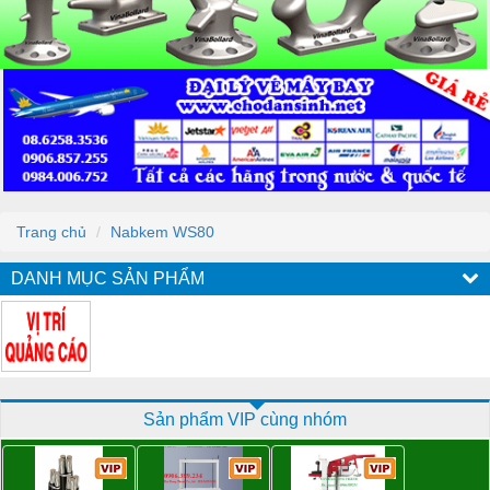
Trang chủ
Nabkem WS80
DANH MỤC SẢN PHẨM
Sản phẩm VIP cùng nhóm