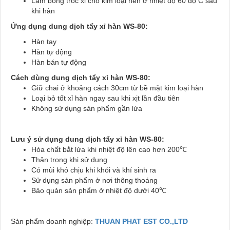
Làm bong tróc xỉ cho kim loại nền ở nhiệt độ 60 độ C sau
khi hàn
Ứng dụng
dung dịch tẩy xỉ hàn WS-80
:
Hàn tay
Hàn tự động
Hàn bán tự động
Cách dùng
dung dịch tẩy xỉ hàn WS-80
:
Giữ chai ở khoảng cách 30cm từ bề mặt kim loại hàn
Loại bỏ tốt xỉ hàn ngay sau khi xịt lần đầu tiên
Không sử dụng sản phẩm gần lửa
Lưu ý sử dụng
dung dịch tẩy xỉ hàn WS-80
:
Hóa chất bắt lửa khi nhiệt độ lên cao hơn 200℃
Thận trọng khi sử dụng
Có mùi khó chịu khi khói và khí sinh ra
Sử dụng sản phẩm ở nơi thông thoáng
Bảo quản sản phẩm ở nhiệt độ dưới 40℃
Sản phẩm doanh nghiệp:
THUAN PHAT EST CO.,LTD