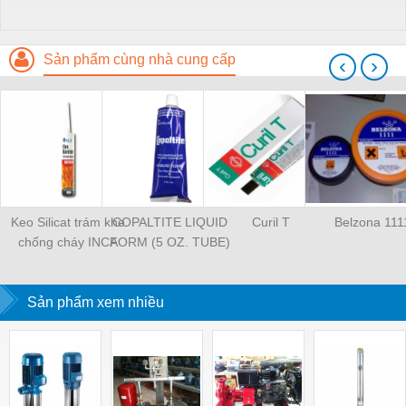
Sản phẩm cùng nhà cung cấp
‹
›
Keo Silicat trám khe
COPALTITE LIQUID
Curil T
Belzona 111
chống cháy INCA
FORM (5 OZ. TUBE)
INSS2460 300ml
Sản phẩm xem nhiều