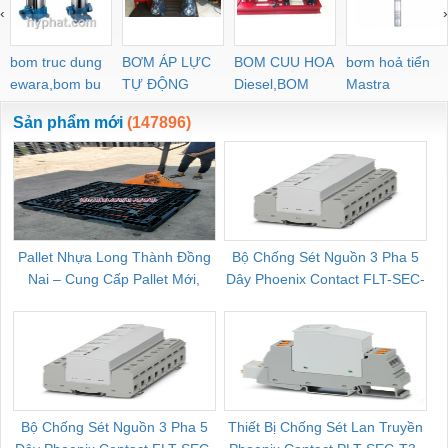
‹
›
bom truc dung
BƠM ÁP LỰC
BOM CUU HOA
bơm hoả tiển
ewara,bom bu
TỰ ĐỘNG
Diesel,BOM
Mastra
ewara
CHUA CHAY
Sản phẩm mới
(147896)
Pallet Nhựa Long Thành Đồng
Bộ Chống Sét Nguồn 3 Pha 5
Nai – Cung Cấp Pallet Mới,
Dây Phoenix Contact FLT-SEC-
C
Pallet Cũ Giá Tốt
P-T1-3S-264/50-FM - 2909589
Bộ Chống Sét Nguồn 3 Pha 5
Thiết Bị Chống Sét Lan Truyền
B