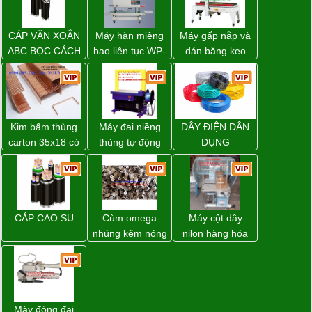
CÁP VẶN XOẮN
Máy hàn miệng
Máy gấp nắp và
ABC BỌC CÁCH
bao liên tục WP-
dán băng keo
ĐIỆN XLPE
1200V chính
thùng carton tự
hãng giá tốt
động WP-5050F
giá rẻ
Kim bấm thùng
Máy đai niềng
DÂY ĐIỆN DÂN
carton 35x18 có
thùng tự động
DỤNG
sẵn giá rẻ toàn
DBA-200 giá tốt
quốc
CÁP CAO SU
Cùm omega
Máy cột dây
nhúng kẽm nóng
nilon hàng hóa
model CY-100
Máy đóng đai