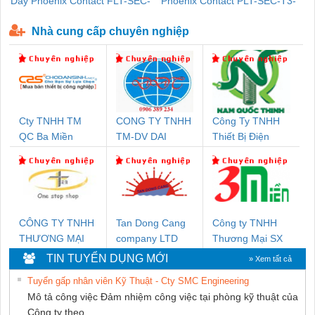
Dây Phoenix Contact FLT-SEC-
Phoenix Contact PLT-SEC-T3-
P-T1-3S-440/35-FM - 2908264
230-FM-PT - 2907928
Nhà cung cấp chuyên nghiệp
Cty TNHH TM
CONG TY TNHH
Công Ty TNHH
QC Ba Miền
TM-DV DAI
Thiết Bị Điện
DONG THANH
Nam Quốc Thịnh
CÔNG TY TNHH
Tan Dong Cang
Công ty TNHH
THƯƠNG MẠI
company LTD
Thương Mại SX
THIÊN ÂN VIỆT
Ba Miền
TIN TUYỂN DỤNG MỚI
» Xem tất cả
NAM
Tuyển gấp nhân viên Kỹ Thuật - Cty SMC Engineering
Mô tả công việc Đảm nhiệm công việc tại phòng kỹ thuật của
Công ty theo...