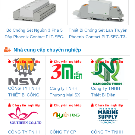
Bộ Chống Sét Nguồn 3 Pha 5
Thiết Bị Chống Sét Lan Truyền
B
Dây Phoenix Contact FLT-SEC-
Phoenix Contact PLT-SEC-T3-
P-T1-3S-440/35-FM - 2908264
230-FM-PT - 2907928
Nhà cung cấp chuyên nghiệp
CÔNG TY TNHH
Công ty TNHH
Công Ty TNHH
THIẾT BỊ CÔNG
Thương Mại SX
Thiết Bị Điện
NGHIỆP NIHON
Ba Miền
Nam Quốc Thịnh
SETSUBI VIỆT
NAM
CÔNG TY TNHH
CÔNG TY CP
CÔNG TY TNHH