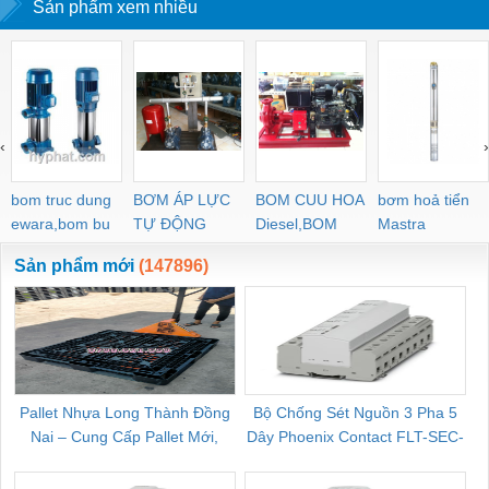
Sản phẩm xem nhiều
‹
›
bom truc dung
BƠM ÁP LỰC
BOM CUU HOA
bơm hoả tiển
ewara,bom bu
TỰ ĐỘNG
Diesel,BOM
Mastra
ewara
CHUA CHAY
Sản phẩm mới
(147896)
Pallet Nhựa Long Thành Đồng
Bộ Chống Sét Nguồn 3 Pha 5
Nai – Cung Cấp Pallet Mới,
Dây Phoenix Contact FLT-SEC-
C
Pallet Cũ Giá Tốt
P-T1-3S-264/50-FM - 2909589