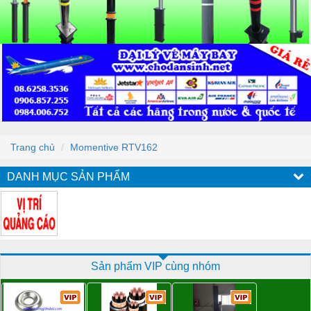
Trang chủ
Momentive RTV162
DANH MỤC SẢN PHẨM
Sản phẩm VIP cùng nhóm