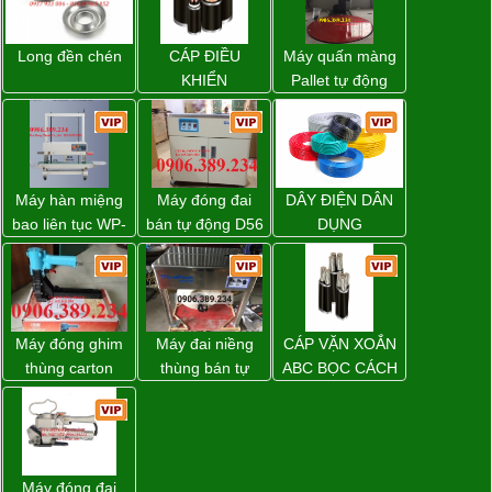
Long đền chén
CÁP ĐIỀU
Máy quấn màng
KHIỂN
Pallet tự động
WP-55 xuất xứ
Đài Loan
Máy hàn miệng
Máy đóng đai
DÂY ĐIỆN DÂN
bao liên tục WP-
bán tự động D56
DỤNG
1200V chính
Strapack
hãng giá tốt
Máy đóng ghim
Máy đai niềng
CÁP VẶN XOẮN
thùng carton
thùng bán tự
ABC BỌC CÁCH
dùng khí nén giá
động D53XS2
ĐIỆN XLPE
tốt
của hãng
Strapack Nhật
Máy đóng đai