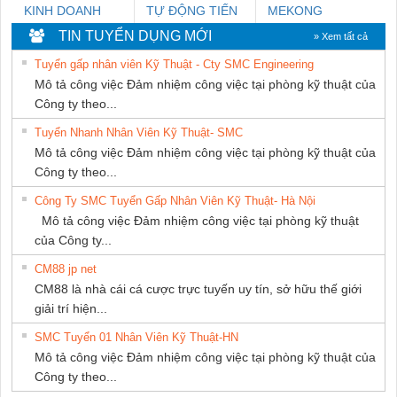
KINH DOANH
TỰ ĐỘNG TIẾN
MEKONG
DỊCH VỤ XNK
HƯNG
MARINE
TIN TUYỂN DỤNG MỚI
» Xem tất cả
PHƯƠNG NAM
SUPPLY
Tuyển gấp nhân viên Kỹ Thuật - Cty SMC Engineering
Mô tả công việc Đảm nhiệm công việc tại phòng kỹ thuật của
Công ty theo...
Tuyển Nhanh Nhân Viên Kỹ Thuật- SMC
Mô tả công việc Đảm nhiệm công việc tại phòng kỹ thuật của
Công ty theo...
Công Ty SMC Tuyển Gấp Nhân Viên Kỹ Thuật- Hà Nội
Mô tả công việc Đảm nhiệm công việc tại phòng kỹ thuật
của Công ty...
CM88 jp net
CM88 là nhà cái cá cược trực tuyến uy tín, sở hữu thế giới
giải trí hiện...
SMC Tuyển 01 Nhân Viên Kỹ Thuật-HN
Mô tả công việc Đảm nhiệm công việc tại phòng kỹ thuật của
Công ty theo...