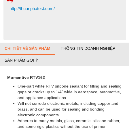
http://thuanphatest.com/
CHI TIẾT VỀ SẢN PHẨM
THÔNG TIN DOANH NGHIỆP
SẢN PHẨM GỢI Ý
Momentive RTV162
One-part white RTV silicone sealant for filling and sealing
gaps or cracks up to 1/4" wide in aerospace, automotive,
and appliance applications
Will not corrode electronic metals, including copper and
brass, and can be used for sealing and bonding
electronic components
Adheres to many metals, glass, ceramic, silicone rubber,
and some rigid plastics without the use of primer