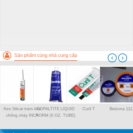
Sản phẩm cùng nhà cung cấp
‹
›
Keo Silicat trám khe
COPALTITE LIQUID
Curil T
Belzona 111
chống cháy INCA
FORM (5 OZ. TUBE)
INSS2460 300ml