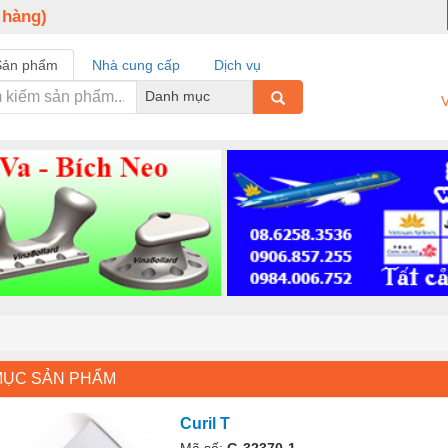
 hàng)
Sản phẩm
Nhà cung cấp
Dịch vụ
Danh mục
V
MỤC SẢN PHẨM
Curil T
Mã số:
G-32370-1