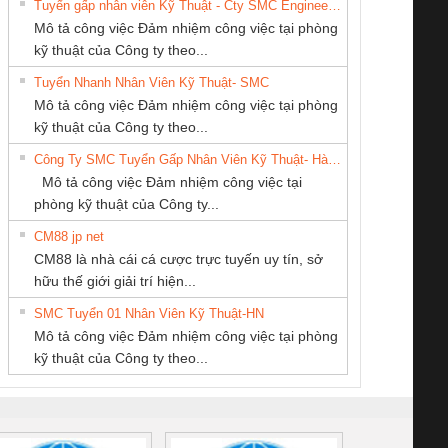
Tuyển gấp nhân viên Kỹ Thuật - Cty SMC Engineering
Mô tả công việc Đảm nhiệm công việc tại phòng
kỹ thuật của Công ty theo...
Tuyển Nhanh Nhân Viên Kỹ Thuật- SMC
Tan Dong Cang
Công ty TNHH
CÔNG TY TNHH
 Le An Toàn
Bộ giám sát chuỗi
Bộ giám sát dòng
Bộ ng
Mô tả công việc Đảm nhiệm công việc tại phòng
company LTD
Thương Mại SX
KINH DOANH
enix Contact
tấm pin
điện chuỗi
ray W
kỹ thuật của Công ty theo...
Ba Miền
DỊCH VỤ XNK
6960 – PSR-
TRANSCLINIC 16I+
TRANSCLINIC 16I+
BAS 
Công Ty SMC Tuyển Gấp Nhân Viên Kỹ Thuật- Hà Nội
PHƯƠNG NAM
SCP-
1K5 L (2433950000)
(2008130000)
(28
Mô tả công việc Đảm nhiệm công việc tại
/FSP/2X1/1X2
phòng kỹ thuật của Công ty...
CM88 jp net
CÔNG TY TNHH
CÔNG TY TNHH
CÔNG TY CỔ
CM88 là nhà cái cá cược trực tuyến uy tín, sở
MEKONG MARINE
THƯƠNG MẠI
PHẦN DÂY VÀ
iám sát chuỗi
Bộ chỉnh lưu nguồn
Nẹp nhôm chống
Bộ c
hữu thế giới giải trí hiện...
SUPPLY
THIÊN ÂN VIỆT
CÁP ĐIỆN
tấm pin
điện TRANSCLINIC
trơn Đà Nẵng
giám 
NAM
THƯỢNG ĐÌNH
SMC Tuyển 01 Nhân Viên Kỹ Thuật-HN
SCLINIC 16I+
BKE 1K5.4
Sola
Mô tả công việc Đảm nhiệm công việc tại phòng
 (2502520000)
(7791400879)2. Giá
TRAN
kỹ thuật của Công ty theo...
1K5.4