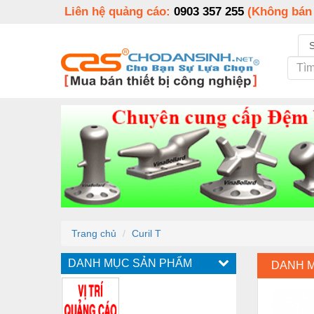
Liên hệ quảng cáo:
0903 357 255
(Không bán
Trang chủ
Curil T
DANH MỤC SẢN PHẨM
DANH 