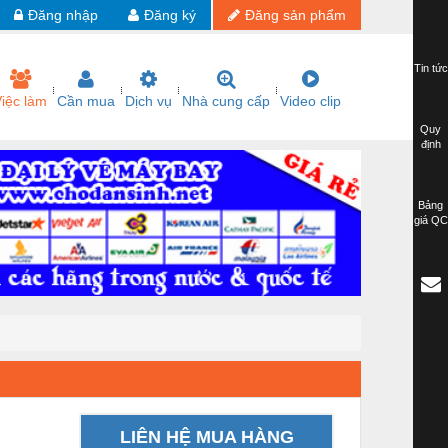
Đăng nhập
Đăng ký
Đăng sản phẩm
Tin tức
iệc làm
Cần mua
Dịch vụ
Nhà cung cấp
Video clip
Quy
định
Bảng
giá QC
LIÊN HỆ MUA HÀNG