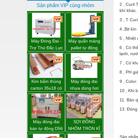
2 , Curil
Sản phẩm VIP cùng nhóm
Dịch vụ - Thi công
khí khác.
Điện công nghiệp
3 , T Cu
Điện gia dụng
4 ,Bịt kín
5 , Nhiệt
Điện Lạnh
Máy Đóng Đai -
Máy quấn màng
6 , Có th
Trợ Thủ Đắc Lực
pallet tự động
Đóng tàu Thiết bị
lạnh, nướ
Cho Mọi Doanh
WP-55 chính
Nghiệp Trong
hãng Wellpack
Đúc chính xác Thiết bị
7 , Có kh
Khâu Đóng Gói
giá tốt
8 , PH giá
Dụng cụ cầm tay
Kim bấm thùng
Máy đóng đai
9 , Color
Dụng cụ cắt gọt
carton 35x18 có
nhựa dùng hơi
10 , Khi 
sẵn giá rẻ toàn
khí nén WP-20
Dụng cụ điện
11. Bảo q
quốc
Dụng cụ đo
13. Đóng 
Gỗ - Trang thiết bị
Máy đóng đai
SỢI ĐỒNG
bán tự động D56
Hàn cắt - Thiết bị
NHÔM TRÒN KĨ
Strapack
THUẬT ĐIỆN
Sản phẩm