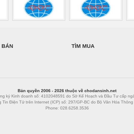
 BÁN
TÌM MUA
Bản quyền 2006 - 2026 thuộc về chodansinh.net
ng ký Kinh doanh số: 4102048591 do Sở Kế Hoạch và Đầu Tư cấp ng
ng Tin Điện Tử trên Internet (ICP) số: 297/GP-BC do Bộ Văn Hóa Thông
Phone: 028.6258.3536
Phòng trọ
|
https://bdsgroup.vn
https://kqxs123.com