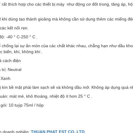
 T rất thích hợp cho các thiết bị máy như động cơ đốt trong, tăng áp, 
ril khi dùng tạo thành gioăng mà không cần sử dụng thêm các miếng đ
 các kết nối ren.
 độ: -40 ° C-250 ° C .
ể chống lại sự ăn mòn của các chất khác nhau, chẳng hạn như dầu kho
c biển, khí, không khí .
ả cách điện
 trị: Neutral
: Xanh
bị kín bề mặt phải làm sạch sẽ và không dầu mỡ. Không áp dụng quá n
uản: mát mẻ, khô thoáng, nhiệt độ ít hơn 25 ° C .
gói: 10 tuýp 75ml / hộp
 doanh nghiệp:
THUAN PHAT EST CO.,LTD