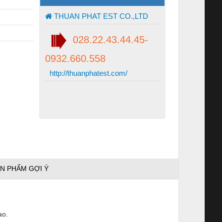
THUAN PHAT EST CO.,LTD
028.22.43.44.45-
0932.660.558
http://thuanphatest.com/
N PHẨM GỢI Ý
ao.