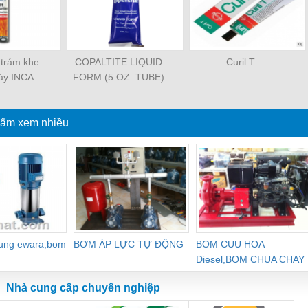
t trám khe
COPALTITE LIQUID
Curil T
áy INCA
FORM (5 OZ. TUBE)
0 300ml
ẩm xem nhiều
dung ewara,bom
BƠM ÁP LỰC TỰ ĐỘNG
BOM CUU HOA
Diesel,BOM CHUA CHAY
Nhà cung cấp chuyên nghiệp