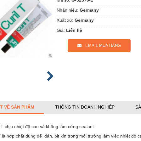
Nhãn hiệu:
Germany
Xuất xứ:
Germany
Giá:
Liên hệ
EMAIL MUA HÀNG
ẾT VỀ SẢN PHẨM
THÔNG TIN DOANH NGHIỆP
SẢ
 T chịu nhiệt độ cao và không làm cứng sealant
 T là hợp chất dùng để dán, bịt kín trong môi trường làm việc nhiệt độ c