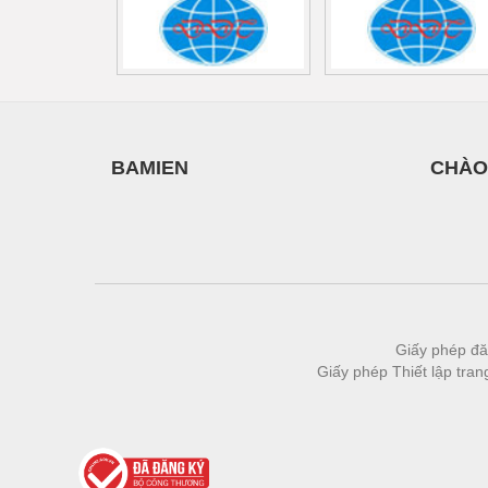
Vật liệu xây dựng
Vòng bi - Bạc đạn
Xe hơi - Phụ tùng
Xe máy - Phụ tùng
BAMIEN
CHÀO
Xe tải - phụ tùng
Y khoa - Trang thiết bị
Giấy phép đă
Giấy phép Thiết lập tra