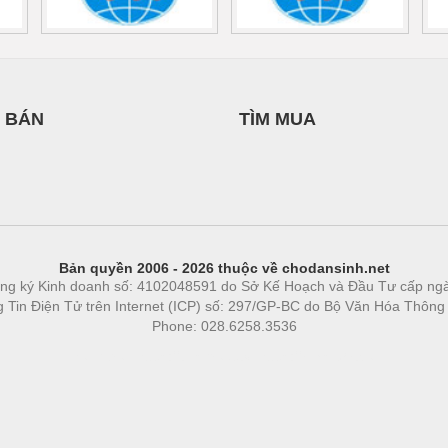
 BÁN
TÌM MUA
Bản quyền 2006 - 2026 thuộc về chodansinh.net
ng ký Kinh doanh số: 4102048591 do Sở Kế Hoạch và Đầu Tư cấp ng
ng Tin Điện Tử trên Internet (ICP) số: 297/GP-BC do Bộ Văn Hóa Thông
Phone: 028.6258.3536
Phòng trọ
|
https://bdsgroup.vn
https://kqxs123.com