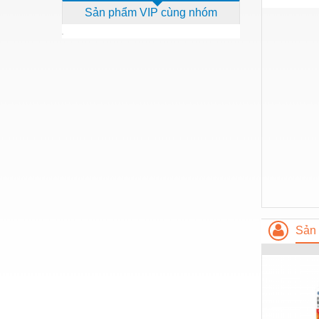
Sản phẩm VIP cùng nhóm
Dịch vụ - Thi công
Điện công nghiệp
Điện gia dụng
Điện Lạnh
Đóng tàu Thiết bị
Đúc chính xác Thiết bị
Dụng cụ cầm tay
Dụng cụ cắt gọt
Dụng cụ điện
Sản 
Dụng cụ đo
Gỗ - Trang thiết bị
Hàn cắt - Thiết bị