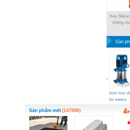
Hóa chất-Trang thiết bị
Kệ công nghiệp
Keo Silica
Khí nén - Thiết bị
chống ch
INSS246
Khuôn mẫu - Phụ tùng
Sản ph
Lọc công nghiệp
Máy công cụ - Phụ tùng
Mỏ - Trang thiết bị
Mô tơ - Hộp số
‹
Môi trường - Thiết bị
bom truc 
Nâng hạ - Trang thiết bị
bu ewara
Nội - Ngoại thất - văn phòng
Sản phẩm mới
(147896)
Nồi hơi - Trang thiết bị
Nông nghiệp - Thiết bị