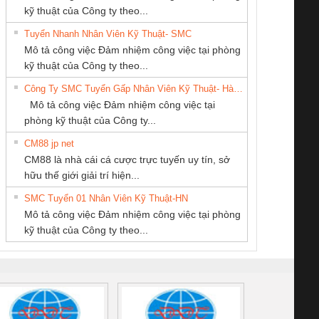
kỹ thuật của Công ty theo...
Tuyển Nhanh Nhân Viên Kỹ Thuật- SMC
Công ty TNHH
CÔNG TY TNHH
CÔNG TY TNHH
 Le An Toàn
Bộ giám sát chuỗi
Bộ giám sát dòng
Bộ ng
Mô tả công việc Đảm nhiệm công việc tại phòng
Thương Mại SX Ba
MEKONG MARINE
THIẾT BỊ CÔNG
enix Contact
tấm pin
điện chuỗi
ray W
kỹ thuật của Công ty theo...
Miền
SUPPLY
NGHIỆP NIHON
6960 – PSR-
TRANSCLINIC 16I+
TRANSCLINIC 16I+
BAS 
Công Ty SMC Tuyển Gấp Nhân Viên Kỹ Thuật- Hà Nội
SETSUBI VIỆT
SCP-
1K5 L (2433950000)
(2008130000)
(28
Mô tả công việc Đảm nhiệm công việc tại
NAM
/FSP/2X1/1X2
phòng kỹ thuật của Công ty...
CM88 jp net
Cty TNHH TM QC
CÔNG TY TNHH
CONG TY TNHH
CM88 là nhà cái cá cược trực tuyến uy tín, sở
Ba Miền
KỸ THUẬT KTECH
TM-DV DAI DONG
iám sát chuỗi
Bộ chỉnh lưu nguồn
Nẹp nhôm chống
Bộ c
hữu thế giới giải trí hiện...
VIỆT NAM
THANH
tấm pin
điện TRANSCLINIC
trơn Đà Nẵng
giám 
SMC Tuyển 01 Nhân Viên Kỹ Thuật-HN
SCLINIC 16I+
BKE 1K5.4
Sola
Mô tả công việc Đảm nhiệm công việc tại phòng
 (2502520000)
(7791400879)2. Giá
TRAN
kỹ thuật của Công ty theo...
1K5.4