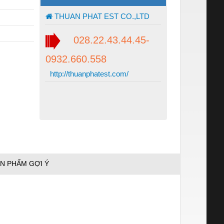
THUAN PHAT EST CO.,LTD
028.22.43.44.45-
0932.660.558
http://thuanphatest.com/
N PHẨM GỢI Ý