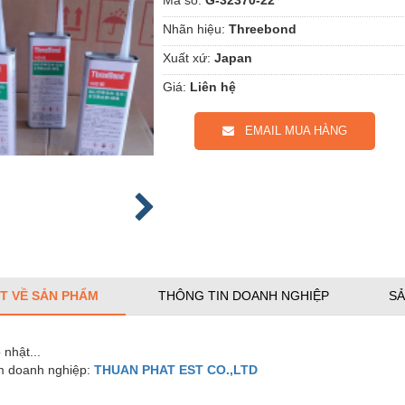
Nhãn hiệu:
Threebond
Xuất xứ:
Japan
Giá:
Liên hệ
EMAIL MUA HÀNG
ẾT VỀ SẢN PHẨM
THÔNG TIN DOANH NGHIỆP
SẢ
nhật...
 doanh nghiệp:
THUAN PHAT EST CO.,LTD