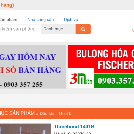
 hàng)
Sản phẩm
Nhà cung cấp
Dịch vụ
Danh mục
V
MỤC SẢN PHẨM
»
Dầu khí - Thiết bị
Threebond 1401B
Mã số:
G-32370-22