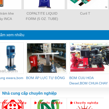
t trám khe
COPALTITE LIQUID
Curil T
áy INCA
FORM (5 OZ. TUBE)
0 300ml
ẩm xem nhiều
dung ewara,bom
BƠM ÁP LỰC TỰ ĐỘNG
BOM CUU HOA
Diesel,BOM CHUA CHAY
Nhà cung cấp chuyên nghiệp