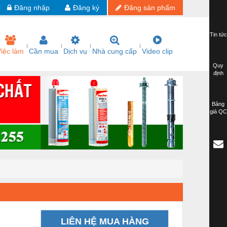
Đăng nhập
Đăng ký
Đăng sản phẩm
Tin tức
iệc làm
Cần mua
Dịch vụ
Nhà cung cấp
Video clip
Quy
định
Bảng
giá QC
LIÊN HỆ MUA HÀNG