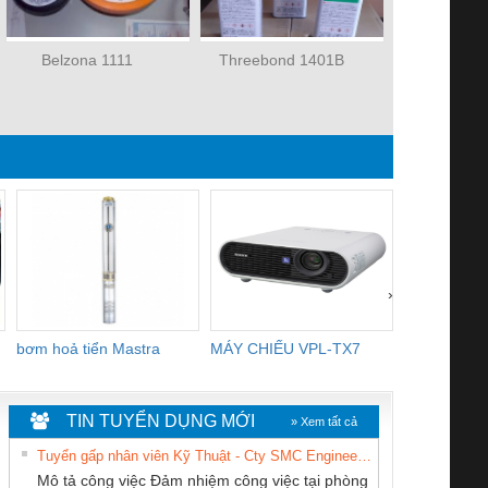
Belzona 1111
Threebond 1401B
Keo hyl
›
bơm hoả tiển Mastra
MÁY CHIẾU VPL-TX7
BOM DINH
WHITE
TIN TUYỂN DỤNG MỚI
» Xem tất cả
Tuyển gấp nhân viên Kỹ Thuật - Cty SMC Engineering
Mô tả công việc Đảm nhiệm công việc tại phòng