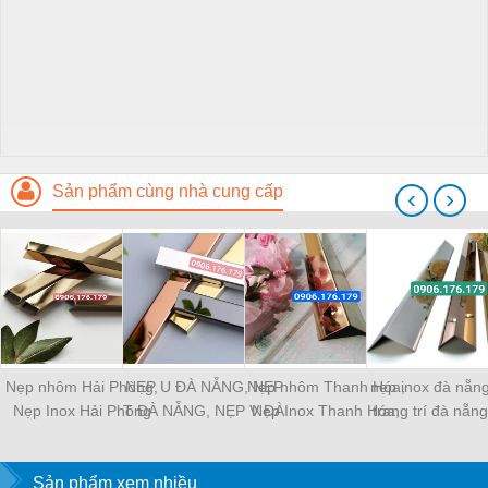
Sản phẩm cùng nhà cung cấp
‹
›
Nẹp nhôm Hải Phòng,
NẸP U ĐÀ NẴNG, NẸP
Nẹp nhôm Thanh Hóa,
nẹp inox đà nẵn
Nẹp Inox Hải Phòng
T ĐÀ NẴNG, NẸP V ĐÀ
Nẹp Inox Thanh Hóa,
trang trí đà nẵn
NẴNG
Nẹp Trang Trí Thanh
nhôm đà nẵ
Hóa
Sản phẩm xem nhiều