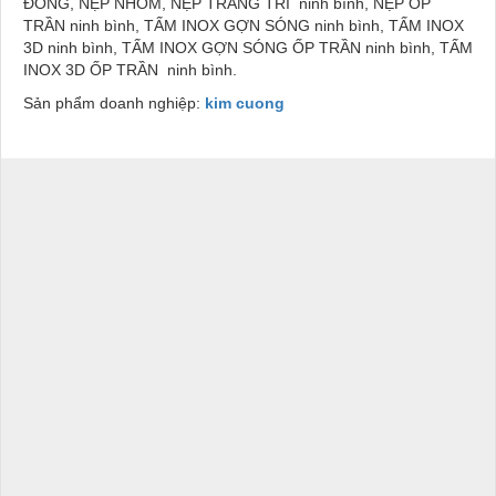
ĐỒNG, NẸP NHÔM, NẸP TRANG TRÍ ninh bình, NẸP ỐP
TRẦN ninh bình, TẤM INOX GỢN SÓNG ninh bình, TẤM INOX
3D ninh bình, TẤM INOX GỢN SÓNG ỐP TRẦN ninh bình, TẤM
INOX 3D ỐP TRẦN ninh bình.
Sản phẩm doanh nghiệp:
kim cuong