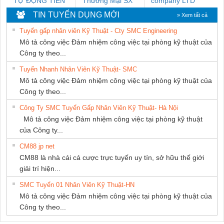
TỰ ĐỘNG TIẾN
Thương Mại SX
company LTD
HƯNG
Ba Miền
TIN TUYỂN DỤNG MỚI
» Xem tất cả
Tuyển gấp nhân viên Kỹ Thuật - Cty SMC Engineering
Mô tả công việc Đảm nhiệm công việc tại phòng kỹ thuật của
Công ty theo...
Tuyển Nhanh Nhân Viên Kỹ Thuật- SMC
Mô tả công việc Đảm nhiệm công việc tại phòng kỹ thuật của
Công ty theo...
Công Ty SMC Tuyển Gấp Nhân Viên Kỹ Thuật- Hà Nội
Mô tả công việc Đảm nhiệm công việc tại phòng kỹ thuật
của Công ty...
CM88 jp net
CM88 là nhà cái cá cược trực tuyến uy tín, sở hữu thế giới
giải trí hiện...
SMC Tuyển 01 Nhân Viên Kỹ Thuật-HN
Mô tả công việc Đảm nhiệm công việc tại phòng kỹ thuật của
Công ty theo...