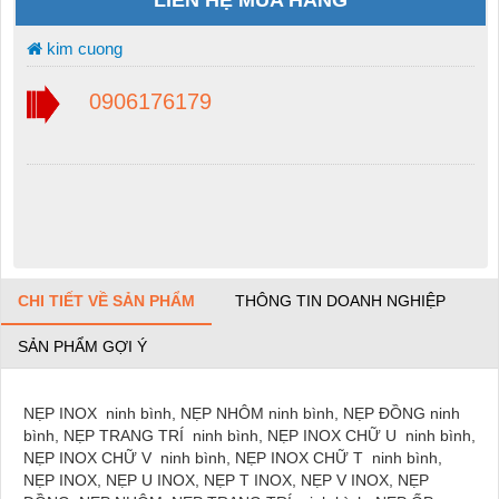
LIÊN HỆ MUA HÀNG
kim cuong
0906176179
CHI TIẾT VỀ SẢN PHẨM
THÔNG TIN DOANH NGHIỆP
SẢN PHẨM GỢI Ý
NẸP INOX ninh bình, NẸP NHÔM ninh bình, NẸP ĐỒNG ninh
bình, NẸP TRANG TRÍ ninh bình, NẸP INOX CHỮ U ninh bình,
NẸP INOX CHỮ V ninh bình, NẸP INOX CHỮ T ninh bình,
NẸP INOX, NẸP U INOX, NẸP T INOX, NẸP V INOX, NẸP