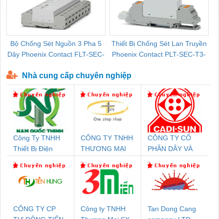
Bộ Chống Sét Nguồn 3 Pha 5
Thiết Bị Chống Sét Lan Truyền
B
Dây Phoenix Contact FLT-SEC-
Phoenix Contact PLT-SEC-T3-
P-T1-3S-440/35-FM - 2908264
230-FM-PT - 2907928
Nhà cung cấp chuyên nghiệp
Công Ty TNHH
CÔNG TY TNHH
CÔNG TY CỔ
Thiết Bị Điện
THƯƠNG MẠI
PHẦN DÂY VÀ
Nam Quốc Thịnh
THIÊN ÂN VIỆT
CÁP ĐIỆN
NAM
THƯỢNG ĐÌNH
CÔNG TY CP
Công ty TNHH
Tan Dong Cang