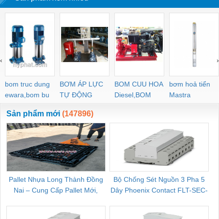
‹
›
bom truc dung
BƠM ÁP LỰC
BOM CUU HOA
bơm hoả tiển
ewara,bom bu
TỰ ĐỘNG
Diesel,BOM
Mastra
ewara
CHUA CHAY
Sản phẩm mới
(147896)
Pallet Nhựa Long Thành Đồng
Bộ Chống Sét Nguồn 3 Pha 5
Nai – Cung Cấp Pallet Mới,
Dây Phoenix Contact FLT-SEC-
C
Pallet Cũ Giá Tốt
P-T1-3S-264/50-FM - 2909589