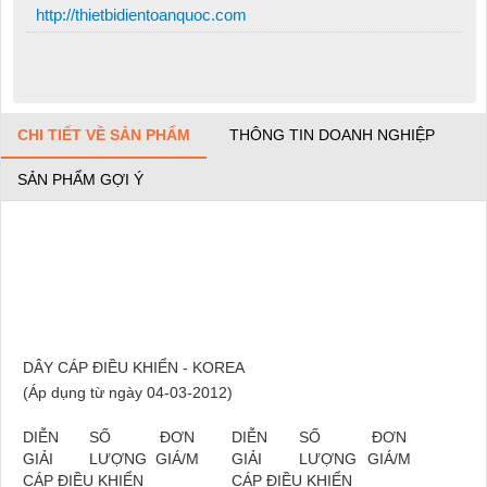
http://thietbidientoanquoc.com
CHI TIẾT VỀ SẢN PHẨM
THÔNG TIN DOANH NGHIỆP
SẢN PHẨM GỢI Ý
DÂY CÁP ĐIỀU KHIỂN - KOREA
(Áp dụng từ ngày 04-03-2012
)
DIỄN
SỐ
ĐƠN
DIỄN
SỐ
ĐƠN
GIẢI
LƯỢNG
GIÁ/M
GIẢI
LƯỢNG
GIÁ/M
CÁP ĐIỀU KHIỂN
CÁP ĐIỀU KHIỂN