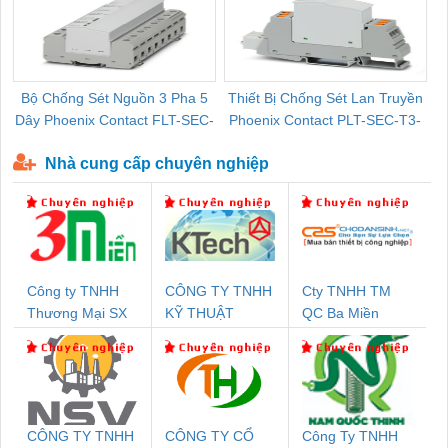
Bộ Chống Sét Nguồn 3 Pha 5
Thiết Bị Chống Sét Lan Truyền
B
Dây Phoenix Contact FLT-SEC-
Phoenix Contact PLT-SEC-T3-
P-T1-3S-440/35-FM - 2908264
230-FM-PT - 2907928
Nhà cung cấp chuyên nghiệp
Công ty TNHH
CÔNG TY TNHH
Cty TNHH TM
Thương Mại SX
KỸ THUẬT
QC Ba Miền
Ba Miền
KTECH VIỆT
NAM
CÔNG TY TNHH
CÔNG TY CỔ
Công Ty TNHH