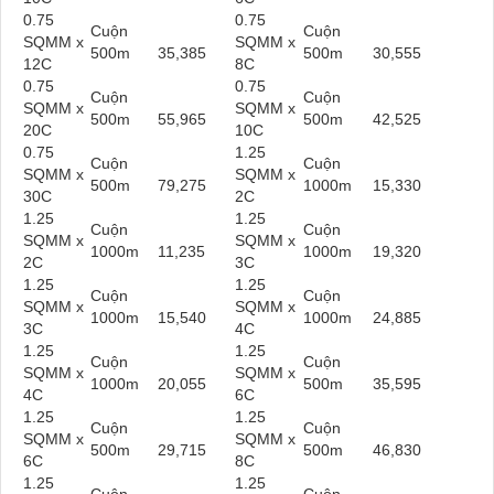
0.75
0.75
Cuộn
Cuộn
SQMM x
SQMM x
500m
35,385
500m
30,555
12C
8C
0.75
0.75
Cuộn
Cuộn
SQMM x
SQMM x
500m
55,965
500m
42,525
20C
10C
0.75
1.25
Cuộn
Cuộn
SQMM x
SQMM x
500m
79,275
1000m
15,330
30C
2C
1.25
1.25
Cuộn
Cuộn
SQMM x
SQMM x
1000m
11,235
1000m
19,320
2C
3C
1.25
1.25
Cuộn
Cuộn
SQMM x
SQMM x
1000m
15,540
1000m
24,885
3C
4C
1.25
1.25
Cuộn
Cuộn
SQMM x
SQMM x
1000m
20,055
500m
35,595
4C
6C
1.25
1.25
Cuộn
Cuộn
SQMM x
SQMM x
500m
29,715
500m
46,830
6C
8C
1.25
1.25