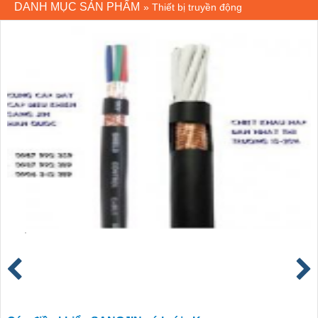
DANH MỤC SẢN PHẨM
»
Thiết bị truyền động