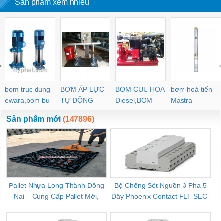
Sản phẩm xem nhiều
‹
›
bom truc dung
BƠM ÁP LỰC
BOM CUU HOA
bơm hoả tiển
ewara,bom bu
TỰ ĐỘNG
Diesel,BOM
Mastra
ewara
CHUA CHAY
Sản phẩm mới
(147896)
Pallet Nhựa Long Thành Đồng
Bộ Chống Sét Nguồn 3 Pha 5
Nai – Cung Cấp Pallet Mới,
Dây Phoenix Contact FLT-SEC-
C
Pallet Cũ Giá Tốt
P-T1-3S-264/50-FM - 2909589