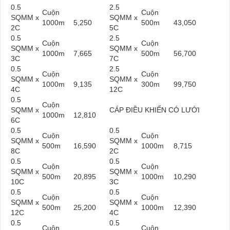
0.5
2.5
Cuộn
Cuộn
SQMM x
SQMM x
1000m
5,250
500m
43,050
2C
5C
0.5
2.5
Cuộn
Cuộn
SQMM x
SQMM x
1000m
7,665
500m
56,700
3C
7C
0.5
2.5
Cuộn
Cuộn
SQMM x
SQMM x
1000m
9,135
300m
99,750
4C
12C
0.5
Cuộn
SQMM x
CÁP ĐIỀU KHIỂN CÓ LƯỚI
1000m
12,810
6C
0.5
0.5
Cuộn
Cuộn
SQMM x
SQMM x
500m
16,590
1000m
8,715
8C
2C
0.5
0.5
Cuộn
Cuộn
SQMM x
SQMM x
500m
20,895
1000m
10,290
10C
3C
0.5
0.5
Cuộn
Cuộn
SQMM x
SQMM x
500m
25,200
1000m
12,390
12C
4C
0.5
0.5
Cuộn
Cuộn