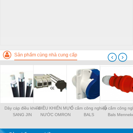
Sản phẩm cùng nhà cung cấp
‹
›
Dây cáp điều khiển
ĐIỀU KHIỂN MỰC
Ổ cắm công nghiệp
Ổ cắm công ng
SANG JIN
NƯỚC OMRON
BALS
Bals Mennek