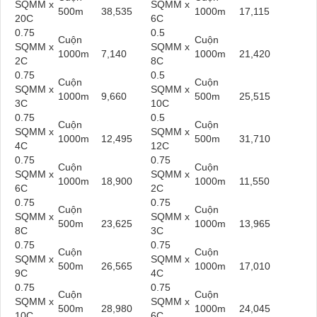
SQMM x
SQMM x
500m
38,535
1000m
17,115
20C
6C
0.75
0.5
Cuộn
Cuộn
SQMM x
SQMM x
1000m
7,140
1000m
21,420
2C
8C
0.75
0.5
Cuộn
Cuộn
SQMM x
SQMM x
1000m
9,660
500m
25,515
3C
10C
0.75
0.5
Cuộn
Cuộn
SQMM x
SQMM x
1000m
12,495
500m
31,710
4C
12C
0.75
0.75
Cuộn
Cuộn
SQMM x
SQMM x
1000m
18,900
1000m
11,550
6C
2C
0.75
0.75
Cuộn
Cuộn
SQMM x
SQMM x
500m
23,625
1000m
13,965
8C
3C
0.75
0.75
Cuộn
Cuộn
SQMM x
SQMM x
500m
26,565
1000m
17,010
9C
4C
0.75
0.75
Cuộn
Cuộn
SQMM x
SQMM x
500m
28,980
1000m
24,045
10C
6C