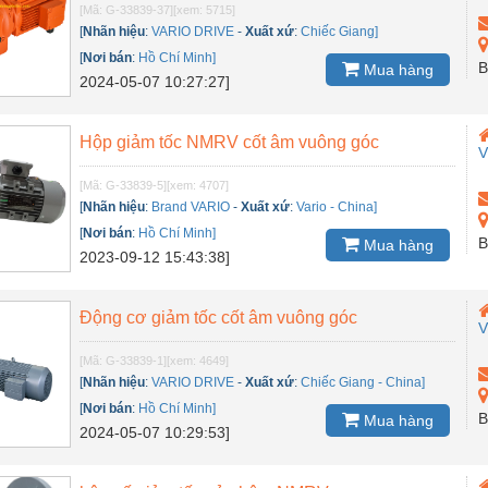
[Mã: G-33839-37]
[xem: 5715]
[
Nhãn hiệu
:
VARIO DRIVE
-
Xuất xứ
:
Chiếc Giang]
[
Nơi bán
:
Hồ Chí Minh]
B
Mua hàng
2024-05-07 10:27:27]
Hộp giảm tốc NMRV cốt âm vuông góc
V
[Mã: G-33839-5]
[xem: 4707]
[
Nhãn hiệu
:
Brand VARIO
-
Xuất xứ
:
Vario - China]
[
Nơi bán
:
Hồ Chí Minh]
B
Mua hàng
2023-09-12 15:43:38]
Động cơ giảm tốc cốt âm vuông góc
V
[Mã: G-33839-1]
[xem: 4649]
[
Nhãn hiệu
:
VARIO DRIVE
-
Xuất xứ
:
Chiếc Giang - China]
[
Nơi bán
:
Hồ Chí Minh]
B
Mua hàng
2024-05-07 10:29:53]