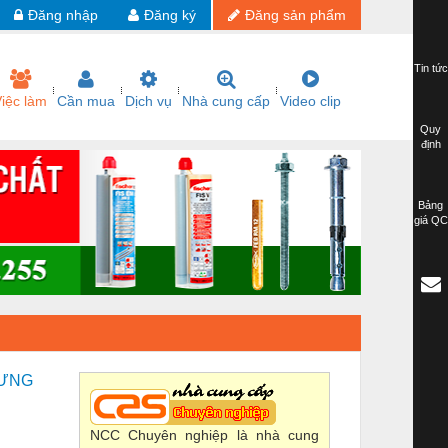
Đăng nhập
Đăng ký
Đăng sản phẩm
Tin tức
iệc làm
Cần mua
Dịch vụ
Nhà cung cấp
Video clip
Quy
định
Bảng
giá QC
HƯNG
NCC Chuyên nghiệp là nhà cung