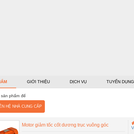
HẨM
GIỚI THIỆU
DỊCH VỤ
TUYỂN DỤNG
 sản phẩm để
N HỆ NHÀ CUNG CẤP
Motor giảm tốc cốt dương trục vuông góc
V