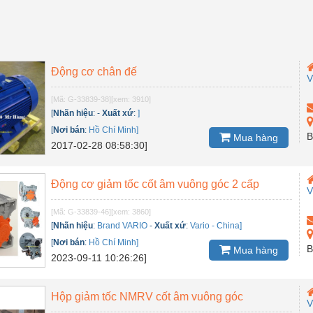
Động cơ chân đế
V
[Mã: G-33839-38]
[xem: 3910]
[
Nhãn hiệu
:
-
Xuất xứ
:
]
[
Nơi bán
:
Hồ Chí Minh]
B
Mua hàng
2017-02-28 08:58:30]
Động cơ giảm tốc cốt âm vuông góc 2 cấp
V
[Mã: G-33839-46]
[xem: 3860]
[
Nhãn hiệu
:
Brand VARIO
-
Xuất xứ
:
Vario - China]
[
Nơi bán
:
Hồ Chí Minh]
B
Mua hàng
2023-09-11 10:26:26]
Hộp giảm tốc NMRV cốt âm vuông góc
V