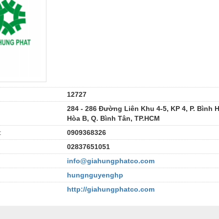
12727
284 - 286 Đường Liên Khu 4-5, KP 4, P. Bình
Hòa B, Q. Bình Tân, TP.HCM
:
0909368326
02837651051
info@giahungphatco.com
hungnguyenghp
http://giahungphatco.com