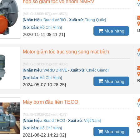
hộp số giảm tốc vỏ nhôm NMRV
V
[Mã: G-33839-67]
[xem: 4573]
[
Nhãn hiệu
:
Brand VARIO
-
Xuất xứ
:
Trung Quốc]
[
Nơi bán
:
Hồ Chí Minh]
B
Mua hàng
2020-11-11 09:11:21]
Motor giảm tốc trục song song mặt bích
V
[Mã: G-33839-35]
[xem: 4332]
[
Nhãn hiệu
:
VARIO DRIVE
-
Xuất xứ
:
Chiếc Giang]
[
Nơi bán
:
Hồ Chí Minh]
B
Mua hàng
2024-05-07 10:28:25]
Máy bơm đầu liền TECO
V
[Mã: G-33839-21]
[xem: 4177]
[
Nhãn hiệu
:
Brand TECO
-
Xuất xứ
:
Việt Nam]
[
Nơi bán
:
Hồ Chí Minh]
B
Mua hàng
2021-08-22 14:21:02]