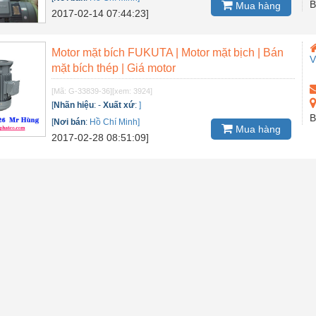
B
Mua hàng
2017-02-14 07:44:23]
Motor mặt bích FUKUTA | Motor mặt bịch | Bán
V
mặt bích thép | Giá motor
[Mã: G-33839-36]
[xem: 3924]
[
Nhãn hiệu
:
-
Xuất xứ
:
]
B
[
Nơi bán
:
Hồ Chí Minh]
Mua hàng
2017-02-28 08:51:09]