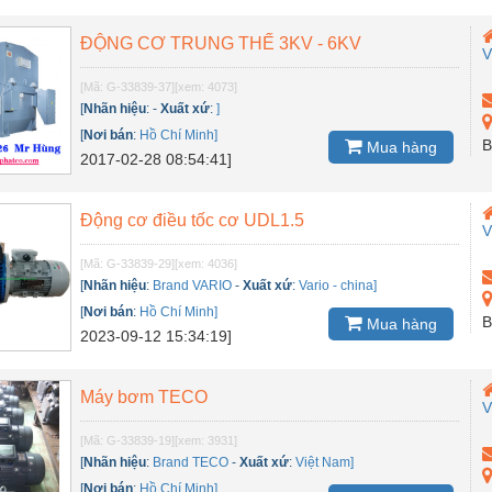
ĐỘNG CƠ TRUNG THẾ 3KV - 6KV
V
[Mã: G-33839-37]
[xem: 4073]
[
Nhãn hiệu
:
-
Xuất xứ
:
]
[
Nơi bán
:
Hồ Chí Minh]
B
Mua hàng
2017-02-28 08:54:41]
Động cơ điều tốc cơ UDL1.5
V
[Mã: G-33839-29]
[xem: 4036]
[
Nhãn hiệu
:
Brand VARIO
-
Xuất xứ
:
Vario - china]
[
Nơi bán
:
Hồ Chí Minh]
B
Mua hàng
2023-09-12 15:34:19]
Máy bơm TECO
V
[Mã: G-33839-19]
[xem: 3931]
[
Nhãn hiệu
:
Brand TECO
-
Xuất xứ
:
Việt Nam]
[
Nơi bán
:
Hồ Chí Minh]