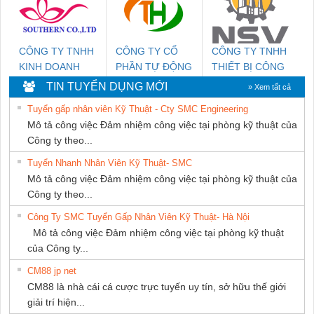
GIA HƯNG
PHÁT
CÔNG TY TNHH
CÔNG TY CỔ
CÔNG TY TNHH
KINH DOANH
PHẦN TỰ ĐỘNG
THIẾT BỊ CÔNG
DỊCH VỤ XNK
TIẾN HƯNG
NGHIỆP NIHON
TIN TUYỂN DỤNG MỚI
» Xem tất cả
PHƯƠNG NAM
SETSUBI VIỆT
Tuyển gấp nhân viên Kỹ Thuật - Cty SMC Engineering
NAM
Mô tả công việc Đảm nhiệm công việc tại phòng kỹ thuật của
Công ty theo...
Tuyển Nhanh Nhân Viên Kỹ Thuật- SMC
Mô tả công việc Đảm nhiệm công việc tại phòng kỹ thuật của
Công ty theo...
Công Ty SMC Tuyển Gấp Nhân Viên Kỹ Thuật- Hà Nội
Mô tả công việc Đảm nhiệm công việc tại phòng kỹ thuật
của Công ty...
CM88 jp net
CM88 là nhà cái cá cược trực tuyến uy tín, sở hữu thế giới
giải trí hiện...