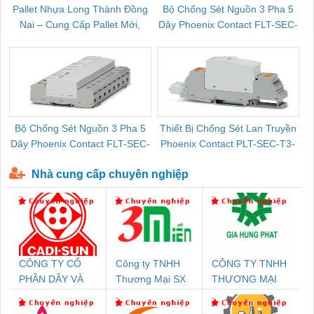
Pallet Nhựa Long Thành Đồng
Bộ Chống Sét Nguồn 3 Pha 5
Nai – Cung Cấp Pallet Mới,
Dây Phoenix Contact FLT-SEC-
C
Pallet Cũ Giá Tốt
P-T1-3S-264/50-FM - 2909589
Bộ Chống Sét Nguồn 3 Pha 5
Thiết Bị Chống Sét Lan Truyền
B
Dây Phoenix Contact FLT-SEC-
Phoenix Contact PLT-SEC-T3-
P-T1-3S-440/35-FM - 2908264
230-FM-PT - 2907928
Nhà cung cấp chuyên nghiệp
CÔNG TY CỔ
Công ty TNHH
CÔNG TY TNHH
PHẦN DÂY VÀ
Thương Mại SX
THƯƠNG MẠI
CÁP ĐIỆN
Ba Miền
DỊCH VỤ KỸ
THƯỢNG ĐÌNH
THUẬT ĐIỆN CƠ