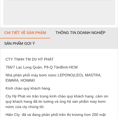
CHI TIẾT VỀ SẢN PHẨM
THÔNG TIN DOANH NGHIỆP
SẢN PHẨM GỢI Ý
CTY TNHH TM DV HỶ PHÁT
766/7 Lạc Long Quân, P9-Q.TânBình-HCM
Nhà phân phối máy bơm nứơc LEPONO(LEO), MASTRA,
EWARA, HOWAKI
Kính chào quý khách hàng.
Cty Hỷ Phát xin trân trọng kính chào quý khách hang ,cảm ơn
quý khách hang đã tin tưởng và ủng hộ sản phẩm máy bơm
nứơc của cty chúng tôi.
Hiện Cty đã và đang phân phối trên thị trừơng hơn 200 mặt