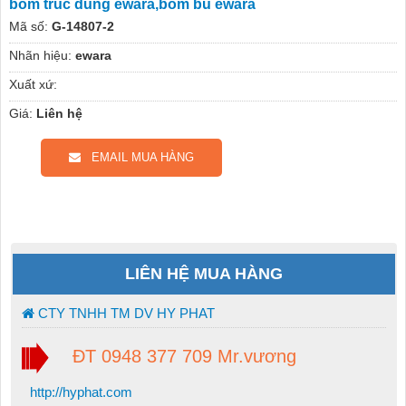
bom truc dung ewara,bom bu ewara
Mã số:
G-14807-2
Nhãn hiệu:
ewara
Xuất xứ:
Giá:
Liên hệ
EMAIL MUA HÀNG
LIÊN HỆ MUA HÀNG
CTY TNHH TM DV HY PHAT
ĐT 0948 377 709 Mr.vương
http://hyphat.com