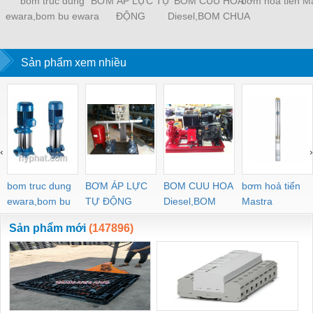
bom truc dung
BƠM ÁP LỰC TỰ
BOM CUU HOA
bơm hoả tiển M
ewara,bom bu ewara
ĐỘNG
Diesel,BOM CHUA
CHAY
Sản phẩm xem nhiều
‹
›
bom truc dung
BƠM ÁP LỰC
BOM CUU HOA
bơm hoả tiển
ewara,bom bu
TỰ ĐỘNG
Diesel,BOM
Mastra
ewara
CHUA CHAY
Sản phẩm mới
(147896)