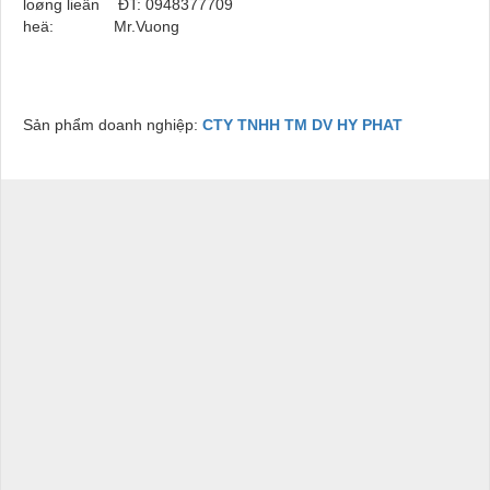
loøng lieân
ĐT: 0948377709
heä:
Mr.Vuong
Sản phẩm doanh nghiệp:
CTY TNHH TM DV HY PHAT