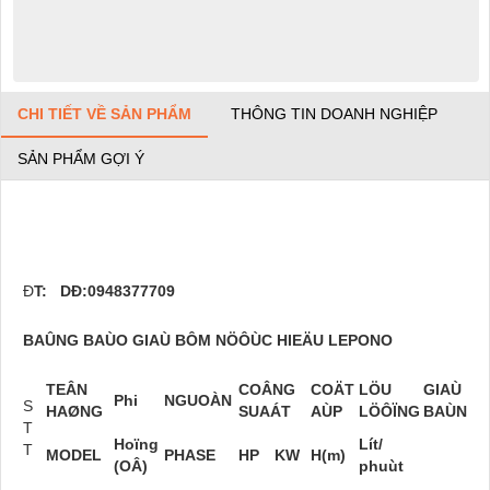
CHI TIẾT VỀ SẢN PHẨM
THÔNG TIN DOANH NGHIỆP
SẢN PHẨM GỢI Ý
Đ
T: D
Đ
:0948377709
BAÛNG BAÙO GIAÙ BÔM NÖÔÙC HIEÄU LEPONO
TEÂN
COÂNG
COÄT
L
ÖU
GIAÙ
Phi
NGUOÀN
S
HAØNG
SUAÁT
AÙP
LÖÔÏNG
BAÙN
T
Hoïng
Lít/
T
MODEL
PHASE
HP
KW
H(m)
(OÂ)
phuùt