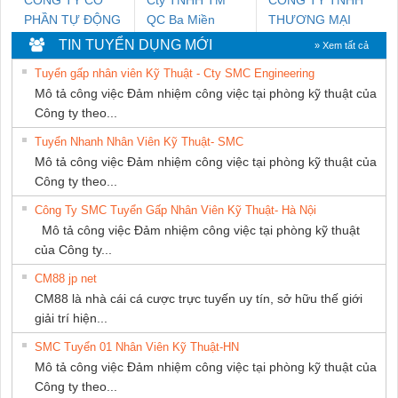
PHẦN TỰ ĐỘNG
QC Ba Miền
THƯƠNG MẠI
TIẾN HƯNG
DỊCH VỤ KỸ
TIN TUYỂN DỤNG MỚI
» Xem tất cả
THUẬT ĐIỆN CƠ
Tuyển gấp nhân viên Kỹ Thuật - Cty SMC Engineering
GIA HƯNG
Mô tả công việc Đảm nhiệm công việc tại phòng kỹ thuật của
PHÁT
Công ty theo...
Tuyển Nhanh Nhân Viên Kỹ Thuật- SMC
Mô tả công việc Đảm nhiệm công việc tại phòng kỹ thuật của
Công ty theo...
Công Ty SMC Tuyển Gấp Nhân Viên Kỹ Thuật- Hà Nội
Mô tả công việc Đảm nhiệm công việc tại phòng kỹ thuật
của Công ty...
CM88 jp net
CM88 là nhà cái cá cược trực tuyến uy tín, sở hữu thế giới
giải trí hiện...
SMC Tuyển 01 Nhân Viên Kỹ Thuật-HN
Mô tả công việc Đảm nhiệm công việc tại phòng kỹ thuật của
Công ty theo...