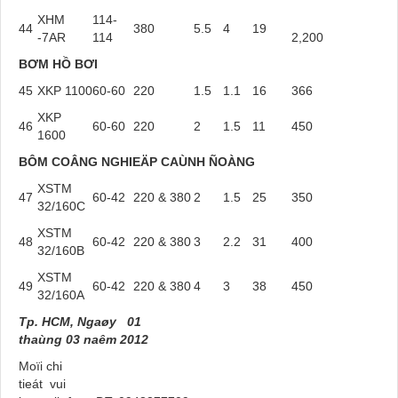
XHM
114-
44
380
5.5
4
19
-7AR
114
2,200
B
Ơ
M H
Ồ
B
Ơ
I
45
XKP 1100
60-60
220
1.5
1.1
16
366
XKP
46
60-60
220
2
1.5
11
450
1600
BÔM COÂNG NGHIEÄP CAÙNH ÑOÀNG
XSTM
47
60-42
220 & 380
2
1.5
25
350
32/160C
XSTM
48
60-42
220 & 380
3
2.2
31
400
32/160B
XSTM
49
60-42
220 & 380
4
3
38
450
32/160A
Tp. HCM, Ngaøy 01
thaùng 03 naêm 2012
Moïi chi
tieát vui