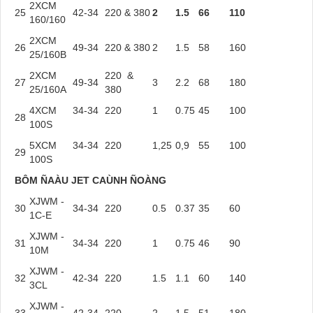
2XCM
25
42-34
220 & 380
2
1.5
66
110
160/160
2XCM
26
49-34
220 & 380
2
1.5
58
160
25/160B
2XCM
220 &
27
49-34
3
2.2
68
180
25/160A
380
4XCM
34-34
220
1
0.75
45
100
28
100S
5XCM
34-34
220
1,25
0,9
55
100
29
100S
BÔM ÑAÀU JET CAÙNH ÑOÀNG
XJWM -
30
34-34
220
0.5
0.37
35
60
1C-E
XJWM -
31
34-34
220
1
0.75
46
90
10M
XJWM -
32
42-34
220
1.5
1.1
60
140
3CL
XJWM -
33
42-34
220
2
1.5
51
180