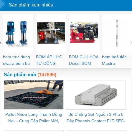
Sản phẩm xem nhiều
‹
›
bom truc dung
BƠM ÁP LỰC
BOM CUU HOA
bơm hoả tiển
ewara,bom bu
TỰ ĐỘNG
Diesel,BOM
Mastra
ewara
CHUA CHAY
Sản phẩm mới
(147896)
Pallet Nhựa Long Thành Đồng
Bộ Chống Sét Nguồn 3 Pha 5
Nai – Cung Cấp Pallet Mới,
Dây Phoenix Contact FLT-SEC-
C
Pallet Cũ Giá Tốt
P-T1-3S-264/50-FM - 2909589