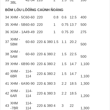
3BL
BÔM LÖU LÖÔÏNG CAÙNH ÑOÀNG
34
XHM - 5C
60-60
220
0.8
0.6
12.5
400
35
XHM - 5B
60-60
220
1
0.75
13.7
500
36
XGM - 1A
49-49
220
1
0.75
20
275
XHM -
37
60-60
220 & 380
1.5
1.1
20.2
5BM
500
XHM -
38
60-60
220 & 380
2
1.5
22.5
5AM
500
39
XHM - 6B
90-90
220 & 380
2
1.5
14.7
1,100
XHM -
114-
40
220 & 380
2
1.5
14.7
6BR
114
1,100
41
XHM - 6A
90-90
220 & 380
3
2.2
18.5
1,300
XHM -
114-
42
220 & 380
3
2.2
18.5
6AR
114
1,200
XHM
114-
43
220 & 380
4
3
22
-7BR
114
1,300