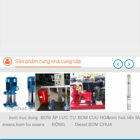
Sản phẩm cùng nhà cung cấp
‹
›
bom truc dung
BƠM ÁP LỰC TỰ
BOM CUU HOA
bơm hoả tiển M
ewara,bom bu ewara
ĐỘNG
Diesel,BOM CHUA
CHAY