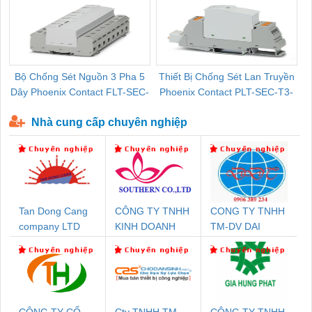
Bộ Chống Sét Nguồn 3 Pha 5
Thiết Bị Chống Sét Lan Truyền
B
Dây Phoenix Contact FLT-SEC-
Phoenix Contact PLT-SEC-T3-
P-T1-3S-440/35-FM - 2908264
230-FM-PT - 2907928
Nhà cung cấp chuyên nghiệp
Tan Dong Cang
CÔNG TY TNHH
CONG TY TNHH
company LTD
KINH DOANH
TM-DV DAI
DỊCH VỤ XNK
DONG THANH
PHƯƠNG NAM
CÔNG TY CỔ
Cty TNHH TM
CÔNG TY TNHH