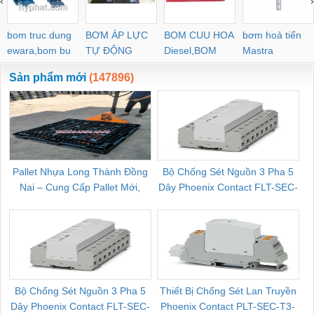
‹
›
bom truc dung
BƠM ÁP LỰC
BOM CUU HOA
bơm hoả tiển
ewara,bom bu
TỰ ĐỘNG
Diesel,BOM
Mastra
ewara
CHUA CHAY
Sản phẩm mới
(147896)
Pallet Nhựa Long Thành Đồng
Bộ Chống Sét Nguồn 3 Pha 5
Nai – Cung Cấp Pallet Mới,
Dây Phoenix Contact FLT-SEC-
C
Pallet Cũ Giá Tốt
P-T1-3S-264/50-FM - 2909589
Bộ Chống Sét Nguồn 3 Pha 5
Thiết Bị Chống Sét Lan Truyền
B
Dây Phoenix Contact FLT-SEC-
Phoenix Contact PLT-SEC-T3-