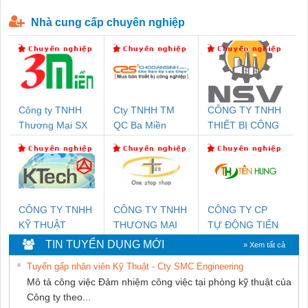
P-T1-3S-440/35-FM - 2908264
230-FM-PT - 2907928
Nhà cung cấp chuyên nghiệp
Công ty TNHH
Cty TNHH TM
CÔNG TY TNHH
Thương Mại SX
QC Ba Miền
THIẾT BỊ CÔNG
Ba Miền
NGHIỆP NIHON
SETSUBI VIỆT
NAM
CÔNG TY TNHH
CÔNG TY TNHH
CÔNG TY CP
KỸ THUẬT
THƯƠNG MẠI
TỰ ĐỘNG TIẾN
KTECH VIỆT
THIÊN ÂN VIỆT
HƯNG
TIN TUYỂN DỤNG MỚI
» Xem tất cả
NAM
NAM
Tuyển gấp nhân viên Kỹ Thuật - Cty SMC Engineering
Mô tả công việc Đảm nhiệm công việc tại phòng kỹ thuật của
Công ty theo...