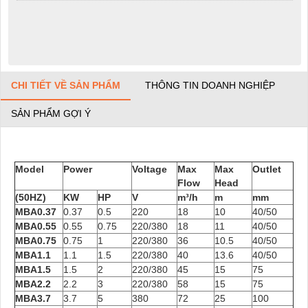
CHI TIẾT VỀ SẢN PHẨM
THÔNG TIN DOANH NGHIỆP
SẢN PHẨM GỢI Ý
Model
Power
Voltage
Max
Max
Outlet
Flow
Head
(50HZ)
KW
HP
V
m³/h
m
mm
MBA0.37
0.37
0.5
220
18
10
40/50
MBA0.55
0.55
0.75
220/380
18
11
40/50
MBA0.75
0.75
1
220/380
36
10.5
40/50
MBA1.1
1.1
1.5
220/380
40
13.6
40/50
MBA1.5
1.5
2
220/380
45
15
75
MBA2.2
2.2
3
220/380
58
15
75
MBA3.7
3.7
5
380
72
25
100