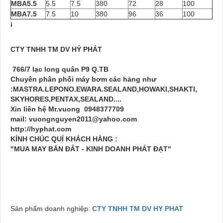
MBA5.5
5.5
7.5
380
72
28
100
MBA7.5
7.5
10
380
96
36
100
i
CTY TNHH TM DV HỶ PHÁT
766/7 lạc long quân P9 Q.TB
Chuyên phân phối máy bơm các hảng như
:MASTRA.LEPONO.EWARA.SEALAND,HOWAKI,SHAKTI,
SKYHORES,PENTAX,SEALAND....
Xin liên hệ Mr.vuong 0948377709
mail: vuongnguyen2011@yahoo.com
http://hyphat.com
KÍNH CHÚC QUÍ KHÁCH HÀNG
:
"MUA MAY BÁN ĐẮT - KINH DOANH PHÁT ĐẠT"
Sản phẩm doanh nghiệp:
CTY TNHH TM DV HY PHAT