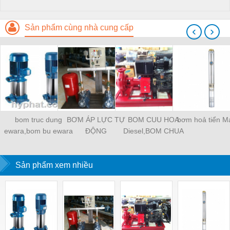
Sản phẩm cùng nhà cung cấp
‹
›
bom truc dung
BƠM ÁP LỰC TỰ
BOM CUU HOA
bơm hoả tiển M
ewara,bom bu ewara
ĐỘNG
Diesel,BOM CHUA
CHAY
Sản phẩm xem nhiều