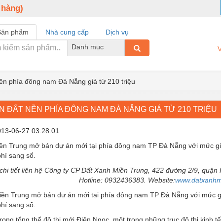
 hàng)
Sản phẩm
Nhà cung cấp
Dịch vụ
Danh mục
V
ền phía đông nam Đà Nẵng giá từ 210 triệu
 ĐẤT NỀN PHÍA ĐÔNG NAM ĐÀ NẴNG GIÁ TỪ 210 TRIỆU
013-06-27 03:28:01
ền Trung mở bán dự án mới tại phía đông nam TP Đà Nẵng với mức gi
phí sang sổ.
 chi tiết liên hệ Công ty CP Đất Xanh Miền Trung, 422 đường 2/9, quận
Hotline: 0932436383. Website:
www.datxanhm
ền Trung mở bán dự án mới tại phía đông nam TP Đà Nẵng với mức g
phí sang sổ.
ong tổng thể đô thị mới Điện Ngọc, một trong những trục đô thị kinh