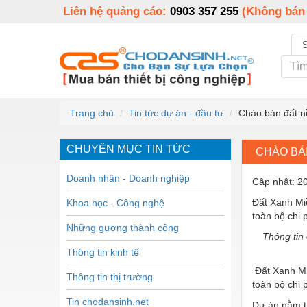
Liên hệ quảng cáo:
0903 357 255
(Không bán
Trang chủ
Tin tức dự án - đầu tư
Chào bán đất n
CHUYÊN MỤC TIN TỨC
CHÀO BÁN
Doanh nhân - Doanh nghiệp
Cập nhật: 2
Đất Xanh Mi
Khoa học - Công nghệ
toàn bộ chi 
Những gương thành công
Thông tin
Thông tin kinh tế
Đất Xanh Mi
Thông tin thị trường
toàn bộ chi 
Tin chodansinh.net
Dự án nằm tr