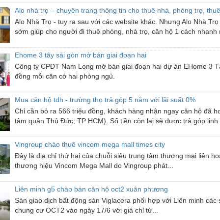
Alo nhà trọ – chuyên trang thông tin cho thuê nhà, phòng trọ, thu
Alo Nhà Trọ - tuy ra sau với các website khác. Nhưng Alo Nhà Trọ s
sớm giúp cho người đi thuê phòng, nhà trọ, căn hộ 1 cách nhanh 
Ehome 3 tây sài gòn mở bán giai đoạn hai
Công ty CPĐT Nam Long mở bán giai đoạn hai dự án EHome 3 Tây
đồng mỗi căn có hai phòng ngủ.
Mua căn hộ tdh - trường thọ trả góp 5 năm với lãi suất 0%
Chỉ cần bỏ ra 566 triệu đồng, khách hàng nhận ngay căn hộ đã h
tâm quận Thủ Đức, TP HCM). Số tiền còn lại sẽ được trả góp linh 
Vingroup chào thuê vincom mega mall times city
Đây là địa chỉ thứ hai của chuỗi siêu trung tâm thương mại liê
thương hiệu Vincom Mega Mall do Vingroup phát...
Liên minh g5 chào bán căn hộ oct2 xuân phương
Sàn giao dịch bất động sản Viglacera phối hợp với Liên minh các
chung cư OCT2 vào ngày 17/6 với giá chỉ từ...