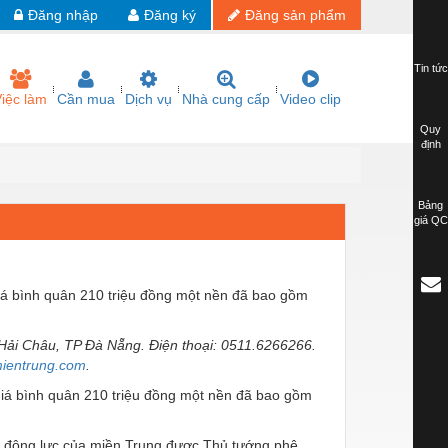
Đăng nhập
Đăng ký
Đăng sản phẩm
Tin tức
iệc làm
Cần mua
Dịch vụ
Nhà cung cấp
Video clip
Quy
định
Bảng
giá QC
á bình quân 210 triệu đồng một nền đã bao gồm
 Hải Châu, TP Đà Nẵng. Điện thoại: 0511.6266266.
ientrung.com
.
iá bình quân 210 triệu đồng một nền đã bao gồm
 tế động lực của miền Trung được Thủ tướng phê