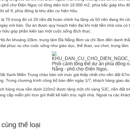
 phố chợ Điện Ngọc có tổng diện tích 10.000 m2, phía bắc giáp khu đô
thị số 9, phía đông là khu dân cư hiện hữu.
là 70 trong đó có 20 nền.đã hoàn chỉnh hạ tầng và 50 nền đang thi cô
ngày mở bán. Dự án được quy hoạch hiện đại khi mặt tiền nhà vừa có t
ện hữu góp phần kiến tạo một cuộc sống đích thực.
Hội An khoảng 10km, trung tâm Đà Nẵng 8km và chỉ 3km đến danh thắ
n đại phục vụ cho cuộc sống như giáo dục, thể thao, vui chơi, trung tâm 
Phối cảnh tổng thể dự án phía đông 
Nẵng - phố chợ Điện Ngọc.
Đất Xanh Miền Trung chào bán với mức giá thấp nhất cho nền đất 67m2 
ồng. Trong chương trình công bố bán đến ngày 1/7, khách hàng giao d
ch hàng mua nền dưới 110m2 được tặng một chỉ vàng SJC, nền đất tr
ng cấp miễn phí trọn gói thiết kế kiến trúc ngôi nhà. Ngoài ra các k
 cùng thể loại