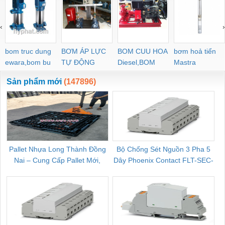
‹
›
bom truc dung
BƠM ÁP LỰC
BOM CUU HOA
bơm hoả tiển
ewara,bom bu
TỰ ĐỘNG
Diesel,BOM
Mastra
ewara
CHUA CHAY
Sản phẩm mới
(147896)
Pallet Nhựa Long Thành Đồng
Bộ Chống Sét Nguồn 3 Pha 5
Nai – Cung Cấp Pallet Mới,
Dây Phoenix Contact FLT-SEC-
C
Pallet Cũ Giá Tốt
P-T1-3S-264/50-FM - 2909589