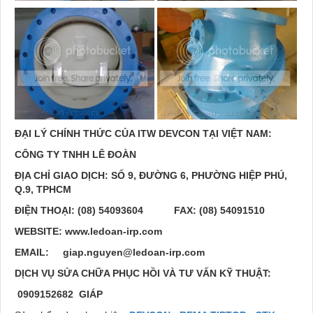
ĐẠI LÝ CHÍNH THỨC CỦA ITW DEVCON TẠI VIỆT NAM:
CÔNG TY TNHH LÊ ĐOÀN
ĐỊA CHỈ GIAO DỊCH: SỐ 9, ĐƯỜNG 6, PHƯỜNG HIỆP PHÚ,
Q.9, TPHCM
ĐIỆN THOẠI: (08) 54093604 FAX: (08) 54091510
WEBSITE: www.ledoan-irp.com
EMAIL: giap.nguyen@ledoan-irp.com
DỊCH VỤ SỬA CHỮA PHỤC HỒI VÀ TƯ VẤN KỸ THUẬT:
0909152682
GIÁP