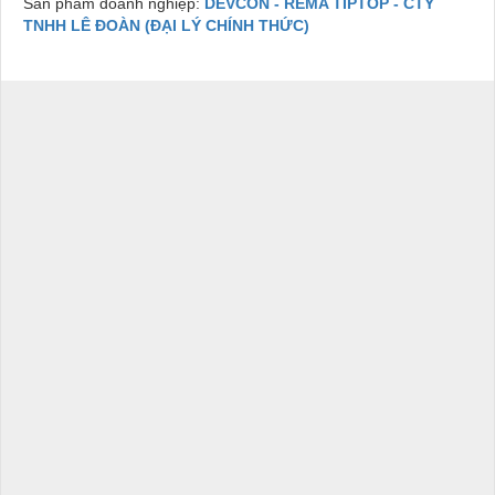
Sản phẩm doanh nghiệp:
DEVCON - REMA TIPTOP - CTY
TNHH LÊ ĐOÀN (ĐẠI LÝ CHÍNH THỨC)