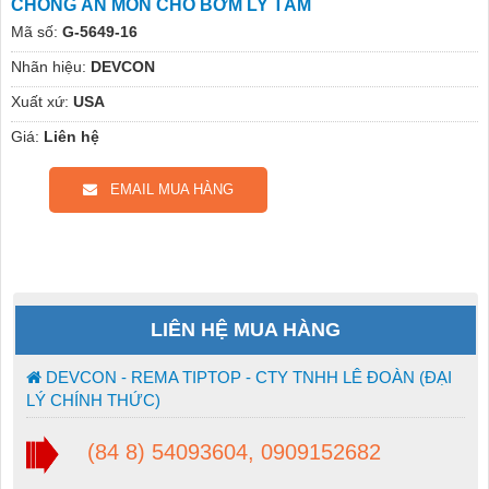
CHỐNG ĂN MÒN CHO BƠM LY TÂM
Mã số:
G-5649-16
Nhãn hiệu:
DEVCON
Xuất xứ:
USA
Giá:
Liên hệ
EMAIL MUA HÀNG
LIÊN HỆ MUA HÀNG
DEVCON - REMA TIPTOP - CTY TNHH LÊ ĐOÀN (ĐẠI
LÝ CHÍNH THỨC)
(84 8) 54093604, 0909152682