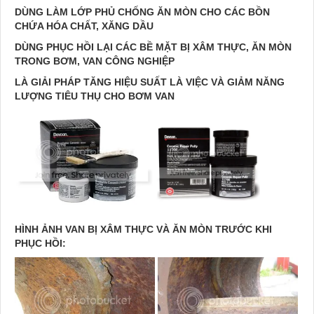
DÙNG LÀM LỚP PHỦ CHỐNG ĂN MÒN CHO CÁC BỒN
CHỨA HÓA CHẤT, XĂNG DẦU
DÙNG PHỤC HỒI LẠI CÁC BỀ MẶT BỊ XÂM THỰC, ĂN MÒN
TRONG BƠM, VAN CÔNG NGHIỆP
LÀ GIẢI PHÁP TĂNG HIỆU SUẤT LÀ VIỆC VÀ GIẢM NĂNG
LƯỢNG TIÊU THỤ CHO BƠM VAN
HÌNH ẢNH VAN BỊ XÂM THỰC VÀ ĂN MÒN TRƯỚC KHI
PHỤC HỒI: