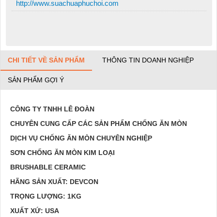
http://www.suachuaphuchoi.com
CHI TIẾT VỀ SẢN PHẨM
THÔNG TIN DOANH NGHIỆP
SẢN PHẨM GỢI Ý
CÔNG TY TNHH LÊ ĐOÀN
CHUYÊN CUNG CẤP CÁC SẢN PHẨM CHỐNG ĂN MÒN
DỊCH VỤ CHỐNG ĂN MÒN CHUYÊN NGHIỆP
SƠN CHỐNG ĂN MÒN KIM LOẠI
BRUSHABLE CERAMIC
HÃNG SẢN XUẤT: DEVCON
TRỌNG LƯỢNG: 1KG
XUẤT XỨ: USA