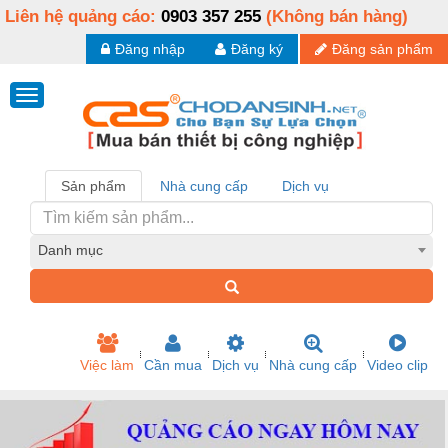
Liên hệ quảng cáo:
0903 357 255
(Không bán hàng)
Đăng nhập
Đăng ký
Đăng sản phẩm
Sản phẩm
Nhà cung cấp
Dịch vụ
Danh mục
Việc làm
Cần mua
Dịch vụ
Nhà cung cấp
Video clip