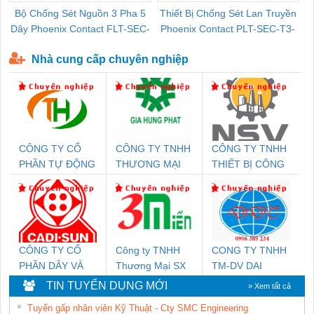
Bộ Chống Sét Nguồn 3 Pha 5
Thiết Bị Chống Sét Lan Truyền
B
Dây Phoenix Contact FLT-SEC-
Phoenix Contact PLT-SEC-T3-
P-T1-3S-440/35-FM - 2908264
230-FM-PT - 2907928
Nhà cung cấp chuyên nghiệp
CÔNG TY CỔ
CÔNG TY TNHH
CÔNG TY TNHH
PHẦN TỰ ĐỘNG
THƯƠNG MẠI
THIẾT BỊ CÔNG
TIẾN HƯNG
DỊCH VỤ KỸ
NGHIỆP NIHON
THUẬT ĐIỆN CƠ
SETSUBI VIỆT
GIA HƯNG
NAM
PHÁT
CÔNG TY CỔ
Công ty TNHH
CONG TY TNHH
PHẦN DÂY VÀ
Thương Mại SX
TM-DV DAI
CÁP ĐIỆN
Ba Miền
DONG THANH
TIN TUYỂN DỤNG MỚI
» Xem tất cả
THƯỢNG ĐÌNH
Tuyển gấp nhân viên Kỹ Thuật - Cty SMC Engineering