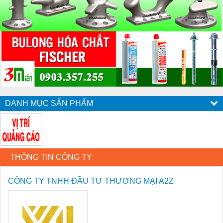
DANH MỤC SẢN PHẨM
THÔNG TIN CÔNG TY
CÔNG TY TNHH ĐẦU TƯ THƯƠNG MẠI A2Z