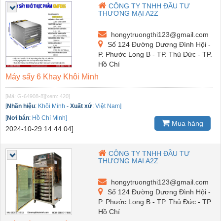
CÔNG TY TNHH ĐẦU TƯ
THƯƠNG MẠI A2Z
hongytruongthi123@gmail.com
Số 124 Đường Dương Đình Hội -
P. Phước Long B - TP. Thủ Đức - TP.
Hồ Chí
Máy sấy 6 Khay Khôi Minh
[Mã: G-64908-8]
[xem: 420]
[
Nhãn hiệu
:
Khôi Minh
-
Xuất xứ
:
Việt Nam]
[
Nơi bán
:
Hồ Chí Minh]
Mua hàng
2024-10-29 14:44:04]
CÔNG TY TNHH ĐẦU TƯ
THƯƠNG MẠI A2Z
hongytruongthi123@gmail.com
Số 124 Đường Dương Đình Hội -
P. Phước Long B - TP. Thủ Đức - TP.
Hồ Chí