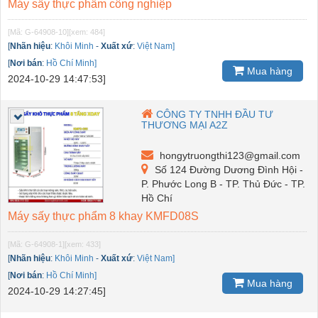
Máy sấy thực phẩm công nghiệp
[Mã: G-64908-10]
[xem: 484]
[
Nhãn hiệu
:
Khôi Minh
-
Xuất xứ
:
Việt Nam]
[
Nơi bán
:
Hồ Chí Minh]
Mua hàng
2024-10-29 14:47:53]
CÔNG TY TNHH ĐẦU TƯ
THƯƠNG MẠI A2Z
hongytruongthi123@gmail.com
Số 124 Đường Dương Đình Hội -
P. Phước Long B - TP. Thủ Đức - TP.
Hồ Chí
Máy sấy thực phẩm 8 khay KMFD08S
[Mã: G-64908-1]
[xem: 433]
[
Nhãn hiệu
:
Khôi Minh
-
Xuất xứ
:
Việt Nam]
[
Nơi bán
:
Hồ Chí Minh]
Mua hàng
2024-10-29 14:27:45]