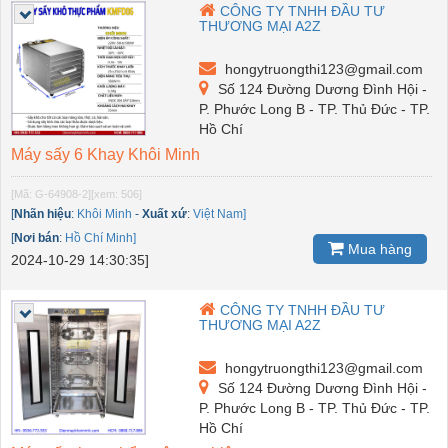
CÔNG TY TNHH ĐẦU TƯ
THƯƠNG MẠI A2Z
hongytruongthi123@gmail.com
Số 124 Đường Dương Đình Hội -
P. Phước Long B - TP. Thủ Đức - TP.
Hồ Chí
Máy sấy 6 Khay Khôi Minh
[Mã: G-64908-2]
[xem: 506]
[
Nhãn hiệu
:
Khôi Minh
-
Xuất xứ
:
Việt Nam]
[
Nơi bán
:
Hồ Chí Minh]
Mua hàng
2024-10-29 14:30:35]
CÔNG TY TNHH ĐẦU TƯ
THƯƠNG MẠI A2Z
hongytruongthi123@gmail.com
Số 124 Đường Dương Đình Hội -
P. Phước Long B - TP. Thủ Đức - TP.
Hồ Chí