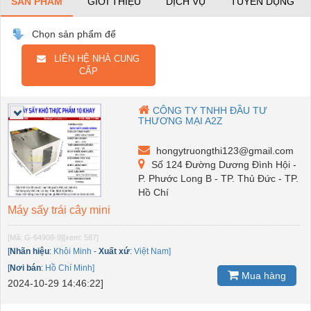
SẢN PHẨM
GIỚI THIỆU
DỊCH VỤ
TUYỂN DỤNG
Chọn sản phẩm để
LIÊN HỆ NHÀ CUNG
CẤP
CÔNG TY TNHH ĐẦU TƯ
THƯƠNG MẠI A2Z
hongytruongthi123@gmail.com
Số 124 Đường Dương Đình Hội -
P. Phước Long B - TP. Thủ Đức - TP.
Hồ Chí
Máy sấy trái cây mini
[Mã: G-64908-9]
[xem: 587]
[
Nhãn hiệu
:
Khôi Minh
-
Xuất xứ
:
Việt Nam]
[
Nơi bán
:
Hồ Chí Minh]
Mua hàng
2024-10-29 14:46:22]