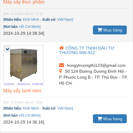
Máy sấy thực phẩm
[Mã: G-64908-5]
[xem: 371]
[
Nhãn hiệu
:
Khôi Minh
-
Xuất xứ
:
Việt Nam]
[
Nơi bán
:
Hồ Chí Minh]
Mua hàng
2024-10-29 14:38:34]
CÔNG TY TNHH ĐẦU TƯ
THƯƠNG MẠI A2Z
hongytruongthi123@gmail.com
Số 124 Đường Dương Đình Hội -
P. Phước Long B - TP. Thủ Đức - TP.
Hồ Chí
Máy sấy lạnh mini
[Mã: G-64908-4]
[xem: 359]
[
Nhãn hiệu
:
Khôi Minh
-
Xuất xứ
:
Việt Nam]
[
Nơi bán
:
Hồ Chí Minh]
Mua hàng
2024-10-29 14:36:16]