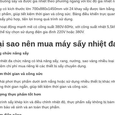
 buồng sấy và được gia nhiệt theo phương ngang với tốc độ gia nhiệt 
y có kích thước lớn 700x880x1450mm với 24 khay sấy được làm bằng 
 phẩm, giúp tiết kiệm thời gian và công sức. Bảng điều khiển trực quan,
 sấy phù hợp, tiện lợi trong quá trình sử dụng.
hoạt động mạnh mẽ có công suất 380V-60Hz, với công suất nhiệt 5,5k
thể tùy chọn sử dụng điện gia đình 220V hoặc 380V.
Tại sao nên mua máy sấy nhiệt 
g chức năng sấy
hiệt đa chức năng có khả năng sấy, rang, nướng, sao vàng nhiều loại th
kiệm chi phí mua riêng lẻ các thiết bị sấy chuyên dụng.
iệm thời gian và công sức
hải phơi thực phẩm dưới ánh nắng hoặc sử dụng nhiều thiết bị khác n
g thời gian ngắn, giúp tiết kiệm thời gian và công sức.
ượng thực phẩm tốt hơn
rình sấy khép kín và điều chỉnh nhiệt độ, thực phẩm sấy không bị bám
ảm bảo vệ sinh và an toàn thực phẩm.
iệm điện năng