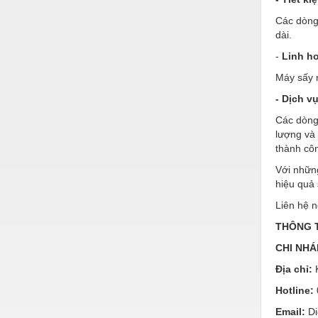
Thiết bị làm sạch
Các dòng 
Thiết bị sơn - Sơn
dài.
-
Linh h
Thiết bị nhà bếp
Máy sấy n
Thiết bị nhiệt
- Dịch v
Thiêt bị PCCC
Các dòng 
Thiết bị truyền động
lượng và 
thành cô
Thiết bị văn phòng
Với nhữn
hiệu quả 
Thiết bị viễn thông
Liên hệ n
Thủy lực-Thiết bị
THÔNG T
Thủy sản - Trang thiết bị
CHI NHÁ
Tự động hoá
Địa chỉ:
Van - Co các loại
Hotline:
Email:
Di
Vật liệu mài mòn