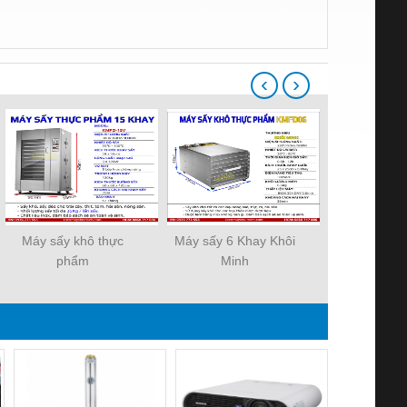
‹
›
Máy sấy khô thực
Máy sấy 6 Khay Khôi
Máy sấy th
phẩm
Minh
công ng