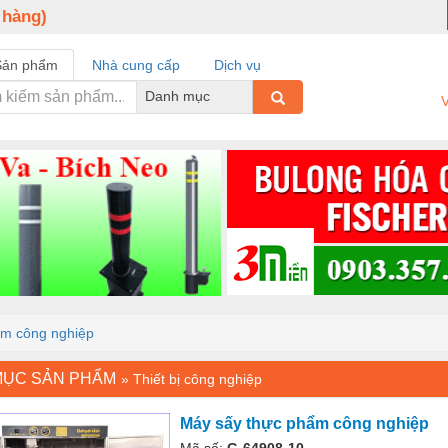
 hàng)
Sản phẩm
Nhà cung cấp
Dịch vụ
Danh mục
V
ẩm công nghiệp
MỤC SẢN PHẨM
»
Thiết bị công nghiệp
Máy sấy thực phẩm công nghiệp
Mã số:
G-64908-10