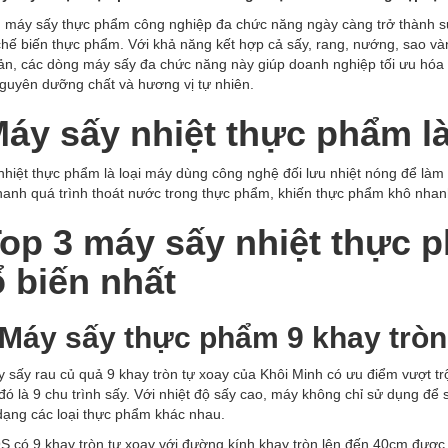
g
máy sấy thực phẩm công nghiệp
đa chức năng ngày càng trở thành s
chế biến thực phẩm. Với khả năng kết hợp cả sấy, rang, nướng, sao vàng
 sản, các dòng máy sấy đa chức năng này giúp doanh nghiệp tối ưu hóa 
nguyên dưỡng chất và hương vị tự nhiên.
Máy sấy nhiệt thực phẩm là
nhiệt thực phẩm là loại máy dùng công nghệ đối lưu nhiệt nóng để là
hanh quá trình thoát nước trong thực phẩm, khiến thực phẩm khô nha
Top 3 máy sấy nhiệt thực
 biến nhất
. Máy sấy thực phẩm 9 khay trò
 sấy rau củ quả 9 khay tròn tự xoay
c
ủa Khôi Minh có ưu điểm vượt trộ
đó là 9 chu trình sấy. Với nhiệt độ sấy cao, máy không chỉ sử dụng đ
dạng các loại thực phẩm khác nhau.
 có 9 khay tròn tự xoay với đường kính khay tròn lên đến 40cm được 