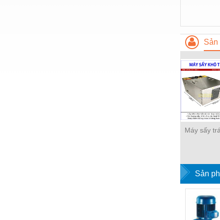
Sản 
Máy sấy trá
Sản ph