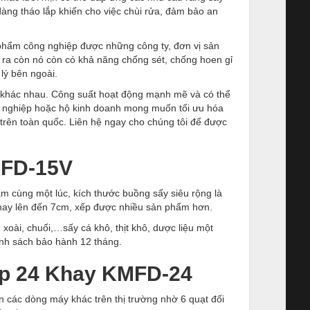
dàng tháo lắp khiến cho việc chùi rửa, đảm bảo an
phẩm công nghiệp được những công ty, đơn vị sản
 ra còn nó còn có khả năng chống sét, chống hoen gỉ
 lý bên ngoài.
m khác nhau. Công suất hoạt động mạnh mẽ và có thể
h nghiệp hoặc hộ kinh doanh mong muốn tối ưu hóa
 trên toàn quốc. Liên hệ ngay cho chúng tôi để được
MFD-15V
m cùng một lúc, kích thước buồng sấy siêu rộng là
hay lên đến 7cm, xếp được nhiều sản phẩm hơn.
xoài, chuối,…sấy cá khô, thịt khô, dược liệu một
ính sách bảo hành 12 tháng.
ệp 24 Khay KMFD-24
các dòng máy khác trên thị trường nhờ 6 quạt đối