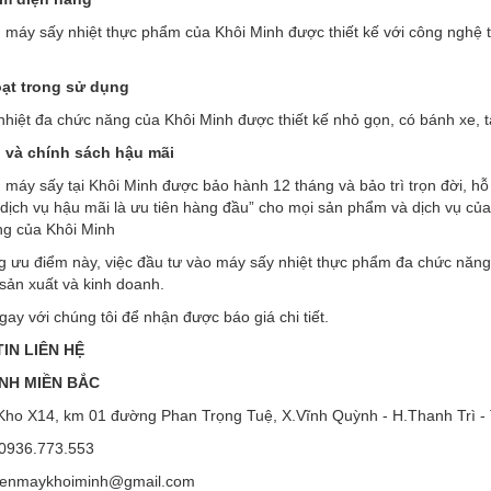
máy sấy nhiệt thực phẩm của Khôi Minh được thiết kế với công nghệ ti
oạt trong sử dụng
hiệt đa chức năng của Khôi Minh được thiết kế nhỏ gọn, có bánh xe, t
ụ và chính sách hậu mãi
máy sấy tại Khôi Minh được bảo hành 12 tháng và bảo trì trọn đời, hỗ 
dịch vụ hậu mãi là ưu tiên hàng đầu” cho mọi sản phẩm và dịch vụ củ
ng của Khôi Minh
g ưu điểm này, việc đầu tư vào máy sấy nhiệt thực phẩm đa chức năn
sản xuất và kinh doanh.
gay với chúng tôi để nhận được báo giá chi tiết.
IN LIÊN HỆ
NH MIỀN BẮC
Kho X14, km 01 đường Phan Trọng Tuệ, X.Vĩnh Quỳnh - H.Thanh Trì -
0936.773.553
enmaykhoiminh@gmail.com