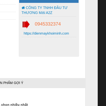
CÔNG TY TNHH ĐẦU TƯ
THƯƠNG MẠI A2Z
0945332374
https://dienmaykhoiminh.com
N PHẨM GỢI Ý
 chọn nhiều nhất