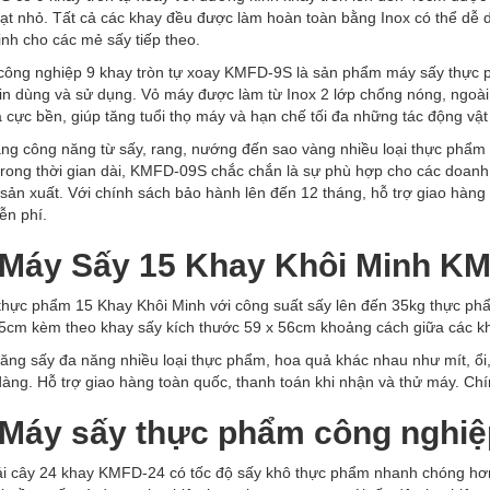
hạt nhỏ. Tất cả các khay đều được làm hoàn toàn bằng Inox có thể dễ 
inh cho các mẻ sấy tiếp theo.
công nghiệp 9 khay tròn tự xoay KMFD-9S là sản phẩm máy sấy thực 
tin dùng và sử dụng. Vỏ máy được làm từ Inox 2 lớp chống nóng, ngoài
à cực bền, giúp tăng tuổi thọ máy và hạn chế tối đa những tác động vật
ạng công năng từ sấy, rang, nướng đến sao vàng nhiều loại thực phẩ
 trong thời gian dài, KMFD-09S chắc chắn là sự phù hợp cho các doan
 sản xuất. Với chính sách bảo hành lên đến 12 tháng, hỗ trợ giao hàng
ễn phí.
. Máy Sấy 15 Khay Khôi Minh K
thực phẩm 15 Khay
Khôi Minh với công suất sấy lên đến 35kg thực phẩ
5cm kèm theo khay sấy kích thước 59 x 56cm khoảng cách giữa các k
ăng sấy đa năng nhiều loại thực phẩm, hoa quả khác nhau như mít, ổi, 
àng. Hỗ trợ giao hàng toàn quốc, thanh toán khi nhận và thử máy. Ch
. Máy sấy thực phẩm công nghi
ái cây 24 khay
KMFD-24 có tốc độ sấy khô thực phẩm nhanh chóng hơn 