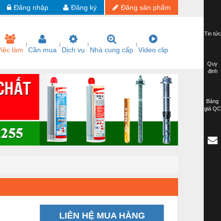
Đăng nhập
Đăng ký
Đăng sản phẩm
Tin tức
iệc làm
Cần mua
Dịch vụ
Nhà cung cấp
Video clip
Quy
định
Bảng
giá QC
LIÊN HỆ MUA HÀNG