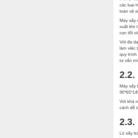
Hóa chất-Trang thiết bị
các loại 
toàn vệ s
Kệ công nghiệp
Máy sấy 
Khí nén - Thiết bị
xuất lớn 
cực tốt v
Khuôn mẫu - Phụ tùng
Với đa d
Lọc công nghiệp
làm việc
quy trình
Máy công cụ - Phụ tùng
tư vấn mi
Mỏ - Trang thiết bị
2.2
Mô tơ - Hộp số
Máy sấy 
Môi trường - Thiết bị
90*65*14
Nâng hạ - Trang thiết bị
Với khả n
cách dễ d
Nội - Ngoại thất - văn phòng
2.3
Nồi hơi - Trang thiết bị
Lò sấy tr
Nông nghiệp - Thiết bị