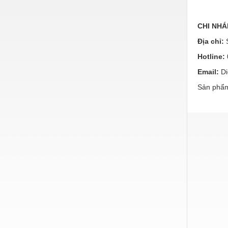
Vật liệu xây dựng
CHI NHÁ
Vòng bi - Bạc đạn
Địa chỉ:
S
Xe hơi - Phụ tùng
Hotline:
Xe máy - Phụ tùng
Email:
Di
Sản phẩm
Xe tải - phụ tùng
Y khoa - Trang thiết bị