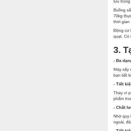
lưu trong
Nước-Vật tư thiết bị
Buồng sấ
70kg thực
Phốt cơ khí
thời gian
Sắt, thép, inox các loại
Động cơ 
quạt. Có 
Thí nghiệm-Trang thiết bị
3. 
Thiết bị chiếu sáng
Thiết bị chống sét
- Đa dạn
Máy sấy n
Thiết bị an ninh
bạn tiết 
Thiết bị công nghiệp
- Tiết k
Thiết bị công trình
Thay vì p
phẩm tron
Thiết bị điện
- Chất l
Thiết bị giáo dục
Nhờ quy t
ngoài, đ
Thiết bị khác
- Tiết k