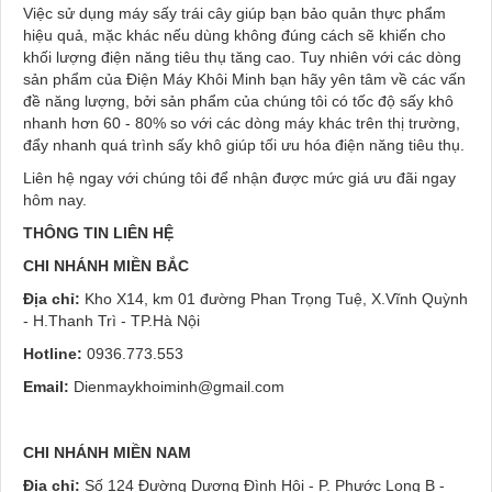
Việc sử dụng máy sấy trái cây giúp bạn bảo quản thực phẩm
hiệu quả, mặc khác nếu dùng không đúng cách sẽ khiến cho
khối lượng điện năng tiêu thụ tăng cao. Tuy nhiên với các dòng
sản phẩm của Điện Máy Khôi Minh bạn hãy yên tâm về các vấn
đề năng lượng, bởi sản phẩm của chúng tôi có tốc độ sấy khô
nhanh hơn 60 - 80% so với các dòng máy khác trên thị trường,
đẩy nhanh quá trình sấy khô giúp tối ưu hóa điện năng tiêu thụ.
Liên hệ ngay với chúng tôi để nhận được mức giá ưu đãi ngay
hôm nay.
THÔNG TIN LIÊN HỆ
CHI NHÁNH MIỀN BẮC
Địa chỉ:
Kho X14, km 01 đường Phan Trọng Tuệ, X.Vĩnh Quỳnh
- H.Thanh Trì - TP.Hà Nội
Hotline:
0936.773.553
Email:
Dienmaykhoiminh@gmail.com
CHI NHÁNH MIỀN NAM
Địa chỉ:
Số 124 Đường Dương Đình Hội - P. Phước Long B -