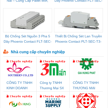
Nai – Cung Cấp Pallet Mới,
Dây Phoenix Contact FLT-SEC-
C
Pallet Cũ Giá Tốt
P-T1-3S-264/50-FM - 2909589
Bộ Chống Sét Nguồn 3 Pha 5
Thiết Bị Chống Sét Lan Truyền
B
Dây Phoenix Contact FLT-SEC-
Phoenix Contact PLT-SEC-T3-
P-T1-3S-440/35-FM - 2908264
230-FM-PT - 2907928
Nhà cung cấp chuyên nghiệp
CÔNG TY TNHH
Công ty TNHH
CÔNG TY TNHH
KINH DOANH
Thương Mại SX
THƯƠNG MẠI
DỊCH VỤ XNK
Ba Miền
DỊCH VỤ KỸ
PHƯƠNG NAM
THUẬT ĐIỆN CƠ
GIA HƯNG