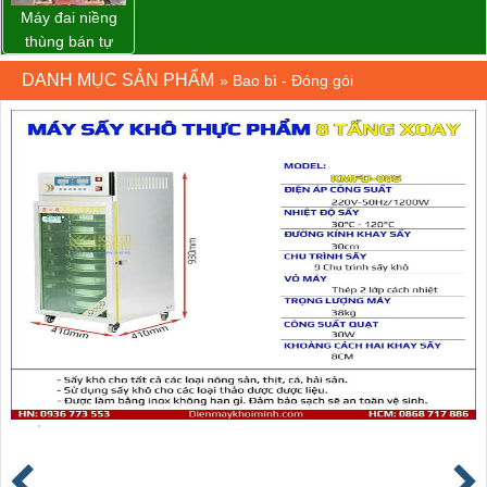
Máy đai niềng
thùng bán tự
động D53XS2
DANH MỤC SẢN PHẨM
»
Bao bì - Đóng gói
của hãng
Strapack Nhật