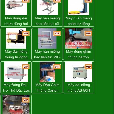
Máy đóng đai
Máy hàn miệng
Máy quấn màng
nhựa dùng hơi
bao liên tục túi
pallet tự động
khí nén WP-20
nằm nghiêng.
WP-55 chính
hãng Wellpack
giá tốt
Máy đai niềng
Máy hàn miệng
Máy đóng ghim
thùng tự động
bao liên tục WP-
thùng carton
DBA-80A Đài
1200V chính
dùng khí nén giá
Loan giá rẻ
hãng giá tốt
tốt
Máy Đóng Đai -
Máy Dập Ghim
Máy đai niềng
Trợ Thủ Đắc Lực
Thùng Carton
thùng AS-50H
Cho Mọi Doanh
Wp-1200 Chính
Wellpack
Nghiệp Trong
Hãng Đài Loan
Khâu Đóng Gói