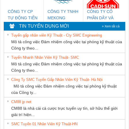
PHÁT
CÔNG TY CP
CÔNG TY TNHH
CÔNG TY CỔ
TỰ ĐỘNG TIẾN
MEKONG
PHẦN DÂY VÀ
HƯNG
MARINE
CÁP ĐIỆN
TIN TUYỂN DỤNG MỚI
» Xem tất cả
SUPPLY
THƯỢNG ĐÌNH
Tuyển gấp nhân viên Kỹ Thuật - Cty SMC Engineering
Mô tả công việc Đảm nhiệm công việc tại phòng kỹ thuật của
Công ty theo...
Tuyển Nhanh Nhân Viên Kỹ Thuật- SMC
Mô tả công việc Đảm nhiệm công việc tại phòng kỹ thuật của
Công ty theo...
Công Ty SMC Tuyển Gấp Nhân Viên Kỹ Thuật- Hà Nội
Mô tả công việc Đảm nhiệm công việc tại phòng kỹ thuật
của Công ty...
CM88 jp net
CM88 là nhà cái cá cược trực tuyến uy tín, sở hữu thế giới
giải trí hiện...
SMC Tuyển 01 Nhân Viên Kỹ Thuật-HN