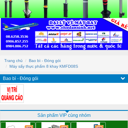
Trang chủ
Bao bì - Đóng gói
Máy sấy thực phẩm 8 khay KMFD08S
Bao bì - Đóng gói
Sản phẩm VIP cùng nhóm