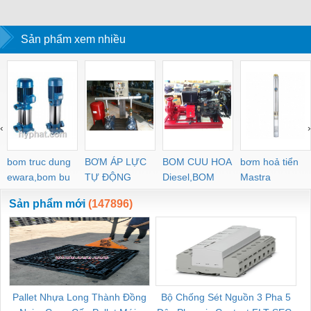
Sản phẩm xem nhiều
‹
›
bom truc dung
BƠM ÁP LỰC
BOM CUU HOA
bơm hoả tiển
ewara,bom bu
TỰ ĐỘNG
Diesel,BOM
Mastra
ewara
CHUA CHAY
Sản phẩm mới
(147896)
Pallet Nhựa Long Thành Đồng
Bộ Chống Sét Nguồn 3 Pha 5