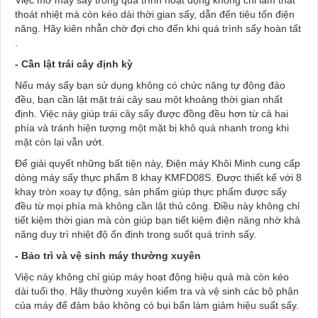
Việc mở máy sấy trong quá trình hoạt động không chỉ làm thất
thoát nhiệt mà còn kéo dài thời gian sấy, dẫn đến tiêu tốn điện
năng. Hãy kiên nhẫn chờ đợi cho đến khi quá trình sấy hoàn tất​
.
- Cần lật trái cây định kỳ
Nếu máy sấy bạn sử dụng không có chức năng tự động đảo
đều, bạn cần lật mặt trái cây sau một khoảng thời gian nhất
định. Việc này giúp trái cây sấy được đồng đều hơn từ cả hai
phía và tránh hiện tượng một mặt bị khô quá nhanh trong khi
mặt còn lại vẫn ướt.
Để giải quyết những bất tiện này, Điện máy Khôi Minh cung cấp
dòng
máy sấy thực phẩm 8 khay KMFD08S
. Được thiết kế với 8
khay tròn xoay tự động, sản phẩm giúp thực phẩm được sấy
đều từ mọi phía mà không cần lật thủ công. Điều này không chỉ
tiết kiệm thời gian mà còn giúp bạn tiết kiệm điện năng nhờ khả
năng duy trì nhiệt độ ổn định trong suốt quá trình sấy.
- Bảo trì và vệ sinh máy thường xuyên
Việc này không chỉ giúp máy hoạt động hiệu quả mà còn kéo
dài tuổi thọ. Hãy thường xuyên kiểm tra và vệ sinh các bộ phận
của máy để đảm bảo không có bụi bẩn làm giảm hiệu suất sấy​.