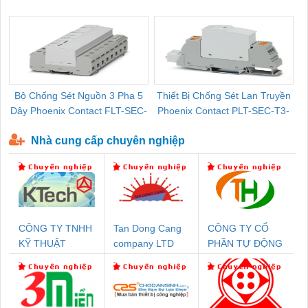
Pallet Cũ Giá Tốt
P-T1-3S-264/50-FM - 2909589
Bộ Chống Sét Nguồn 3 Pha 5
Thiết Bị Chống Sét Lan Truyền
B
Dây Phoenix Contact FLT-SEC-
Phoenix Contact PLT-SEC-T3-
P-T1-3S-440/35-FM - 2908264
230-FM-PT - 2907928
Nhà cung cấp chuyên nghiệp
CÔNG TY TNHH
Tan Dong Cang
CÔNG TY CỔ
KỸ THUẬT
company LTD
PHẦN TỰ ĐỘNG
KTECH VIỆT
TIẾN HƯNG
NAM