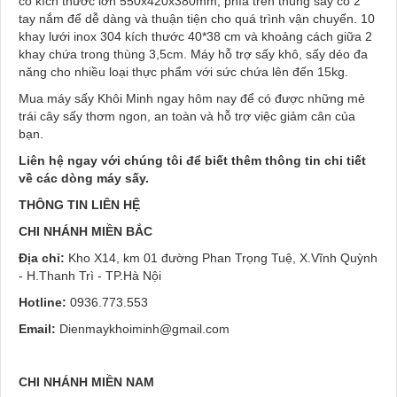
có kích thước lớn 550x420x380mm, phía trên thùng sấy có 2
tay nắm để dễ dàng và thuận tiện cho quá trình vận chuyển. 10
khay lưới inox 304 kích thước 40*38 cm và khoảng cách giữa 2
khay chứa trong thùng 3,5cm. Máy hỗ trợ sấy khô, sấy dẻo đa
năng cho nhiều loại thực phẩm với sức chứa lên đến 15kg.
Mua máy sấy Khôi Minh ngay hôm nay để có được những mẻ
trái cây sấy thơm ngon, an toàn và hỗ trợ việc giảm cân của
bạn.
Liên hệ ngay với chúng tôi để biết thêm thông tin chi tiết
về các dòng máy sấy.
THÔNG TIN LIÊN HỆ
CHI NHÁNH MIỀN BẮC
Địa chỉ:
Kho X14, km 01 đường Phan Trọng Tuệ, X.Vĩnh Quỳnh
- H.Thanh Trì - TP.Hà Nội
Hotline:
0936.773.553
Email:
Dienmaykhoiminh@gmail.com
CHI NHÁNH MIỀN NAM