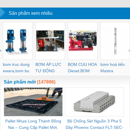
Sản phẩm xem nhiều
‹
›
bom truc dung
BƠM ÁP LỰC
BOM CUU HOA
bơm hoả tiển
ewara,bom bu
TỰ ĐỘNG
Diesel,BOM
Mastra
ewara
CHUA CHAY
Sản phẩm mới
(147896)
Pallet Nhựa Long Thành Đồng
Bộ Chống Sét Nguồn 3 Pha 5
Nai – Cung Cấp Pallet Mới,
Dây Phoenix Contact FLT-SEC-
C