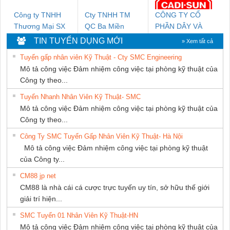
Công ty TNHH
Cty TNHH TM
CÔNG TY CỔ
Thương Mại SX
QC Ba Miền
PHẦN DÂY VÀ
Ba Miền
CÁP ĐIỆN
TIN TUYỂN DỤNG MỚI
» Xem tất cả
THƯỢNG ĐÌNH
Tuyển gấp nhân viên Kỹ Thuật - Cty SMC Engineering
Mô tả công việc Đảm nhiệm công việc tại phòng kỹ thuật của
Công ty theo...
Tuyển Nhanh Nhân Viên Kỹ Thuật- SMC
Mô tả công việc Đảm nhiệm công việc tại phòng kỹ thuật của
Công ty theo...
Công Ty SMC Tuyển Gấp Nhân Viên Kỹ Thuật- Hà Nội
Mô tả công việc Đảm nhiệm công việc tại phòng kỹ thuật
của Công ty...
CM88 jp net
CM88 là nhà cái cá cược trực tuyến uy tín, sở hữu thế giới
giải trí hiện...
SMC Tuyển 01 Nhân Viên Kỹ Thuật-HN
Mô tả công việc Đảm nhiệm công việc tại phòng kỹ thuật của