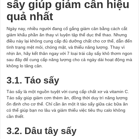
sấy giúp giảm cân hiệu
quả nhất
Ngày nay, nhiều người đang cố gắng giảm cân bằng cách cắt
giảm khẩu phần ăn thay vì luyện tập thể dục thể thao. Nhưng
điều này lại không cung cấp đủ dưỡng chất cho cơ thể, dẫn đến
tình trạng mệt mỏi, chóng mặt, và thiếu năng lượng. Thay vì
nhịn ăn, hãy kết thân ngay với 7 loại trái cây sấy khô thơm ngon
sau đây để cung cấp năng lượng cho cả ngày dài hoạt động mà
không lo tăng cân.
3.1. Táo sấy
Táo sấy là một nguồn tuyệt vời cung cấp chất xơ và vitamin C.
Táo sấy giúp giảm cơn thèm ăn, đồng thời duy trì năng lượng
ổn định cho cơ thể. Chỉ cần ăn một ít táo sấy giữa các bữa ăn
có thể giúp bạn no lâu và giảm thiểu việc tiêu thụ calo không
cần thiết.
3.2. Dâu tây sấy