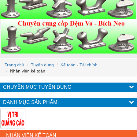
Trang chủ
Tuyển dụng
Kế toán - Tài chính
Nhân viên kế toán
CHUYÊN MỤC TUYỂN DỤNG
DANH MỤC SẢN PHẨM
NHÂN VIÊN KẾ TOÁN