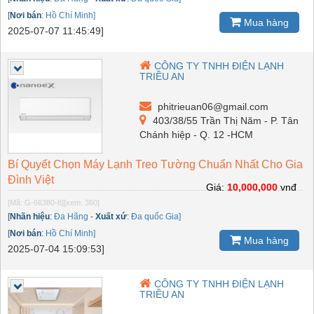
[
Nơi bán
:
Hồ Chí Minh]
Mua hàng
2025-07-07 11:45:49]
CÔNG TY TNHH ĐIỆN LẠNH
TRIỀU AN
phitrieuan06@gmail.com
403/38/55 Trần Thị Năm - P. Tân
Chánh hiệp - Q. 12 -HCM
Bí Quyết Chọn Máy Lạnh Treo Tường Chuẩn Nhất Cho Gia
Đình Việt
Giá:
10,000,000
vnđ
[Mã: G-66380-8]
[xem: 360]
[
Nhãn hiệu
:
Đa Hãng
-
Xuất xứ
:
Đa quốc Gia]
[
Nơi bán
:
Hồ Chí Minh]
Mua hàng
2025-07-04 15:09:53]
CÔNG TY TNHH ĐIỆN LẠNH
TRIỀU AN