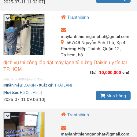
2025-07-11 11:02:07]
Tranthibinh
maylanhthiennganphat@gmail.com
567/49 Nguyễn Ảnh Thủ, Kp.4,
Phường Hiệp Thành, Quận 12,
Tp.hcm, bộ
dịch vụ thi công lắp đặt máy lạnh tủ đứng Daikin uy tín tại
TP.HCM
Giá:
10,000,000
vnđ
[Mã: G-66408-5]
[xem: 355]
[
Nhãn hiệu
:
DAIKIN
-
Xuất xứ
:
THÁI LAN]
[
Nơi bán
:
Hồ Chí Minh]
Mua hàng
2025-07-11 09:06:10]
Tranthibinh
maylanhthiennganphat@gmail.com