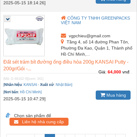
2025-05-15 18:14:26]
CÔNG TY TNHH GREENPACKS
VIỆT NAM
vgpchieu@gmail.com
Tầng 4, số 14 đường Phan Tôn,
Phường Đa Kao, Quận 1, Thành phố
Hồ Chí Minh,...
Đất sét trám bít đường ống điều hòa 200g KANSAI Putty -
200gr/Gói -...
Giá:
64,000
vnđ
[Mã: G-66162-9]
[xem: 341]
[
Nhãn hiệu
:
KANSAI
-
Xuất xứ
:
Nhật Bản]
[
Nơi bán
:
Hồ Chí Minh]
Mua hàng
2025-05-15 10:47:29]
Chọn sản phẩm để
Liên hệ nhà cung cấp