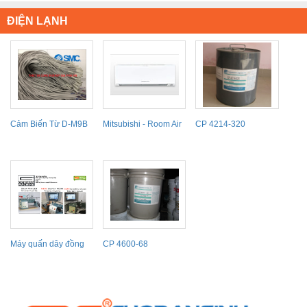
ĐIỆN LẠNH
Cảm Biến Từ D-M9B
Mitsubishi - Room Air
CP 4214-320
Conditioners
Máy quấn dây đồng
CP 4600-68
Gorman Winding
machine