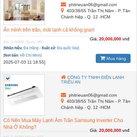
phitrieuan06@gmail.com
403/38/55 Trần Thị Năm - P. Tân
Chánh hiệp - Q. 12 -HCM
Ẩn mình trên trần, mát lạnh cả không gian!
Giá:
20,000,000
vnđ
[Mã: G-66380-7]
[xem: 365]
[
Nhãn hiệu
:
Đa Hãng
-
Xuất xứ
:
Đa quốc Gia]
[
Nơi bán
:
Hồ Chí Minh]
Mua hàng
2025-07-03 11:18:55]
CÔNG TY TNHH ĐIỆN LẠNH
TRIỀU AN
phitrieuan06@gmail.com
403/38/55 Trần Thị Năm - P. Tân
Chánh hiệp - Q. 12 -HCM
Có Nên Mua Máy Lạnh Âm Trần Samsung Inverter Cho
Nhà Ở Không?
Giá:
20,000,000
vnđ
[Mã: G-66380-6]
[xem: 377]