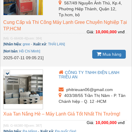
567/49 Nguyễn Ảnh Thủ, Kp.4,
Phường Hiệp Thành, Quận 12,
Tp.hcm, bộ
Cung Cấp và Thi Công Máy Lạnh Gree Chuyên Nghiệp Tại
TP.HCM
Giá:
10,000,000
vnđ
[Mã: G-66408-4]
[xem: 384]
[
Nhãn hiệu
:
gree
-
Xuất xứ
:
THÁI LAN]
[
Nơi bán
:
Hồ Chí Minh]
Mua hàng
2025-07-11 09:05:21]
CÔNG TY TNHH ĐIỆN LẠNH
TRIỀU AN
phitrieuan06@gmail.com
403/38/55 Trần Thị Năm - P. Tân
Chánh hiệp - Q. 12 -HCM
Xua Tan Nắng Hè – Máy Lạnh Giá Tốt Nhất Thị Trường!
Giá:
10,000,000
vnđ
[Mã: G-66380-9]
[xem: 387]
[
Nhãn hiệu
:
Đa Hãng
-
Xuất xứ
:
Đa quốc Gia]