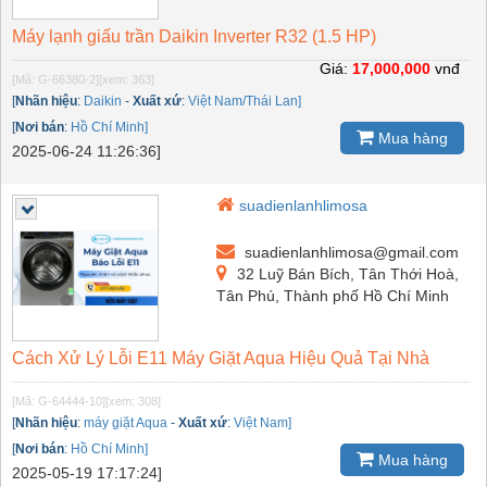
Máy lạnh giấu trần Daikin Inverter R32 (1.5 HP)
Giá:
17,000,000
vnđ
[Mã: G-66380-2]
[xem: 363]
[
Nhãn hiệu
:
Daikin
-
Xuất xứ
:
Việt Nam/Thái Lan]
[
Nơi bán
:
Hồ Chí Minh]
Mua hàng
2025-06-24 11:26:36]
suadienlanhlimosa
suadienlanhlimosa@gmail.com
32 Luỹ Bán Bích, Tân Thới Hoà,
Tân Phú, Thành phố Hồ Chí Minh
Cách Xử Lý Lỗi E11 Máy Giặt Aqua Hiệu Quả Tại Nhà
[Mã: G-64444-10]
[xem: 308]
[
Nhãn hiệu
:
máy giặt Aqua
-
Xuất xứ
:
Việt Nam]
[
Nơi bán
:
Hồ Chí Minh]
Mua hàng
2025-05-19 17:17:24]