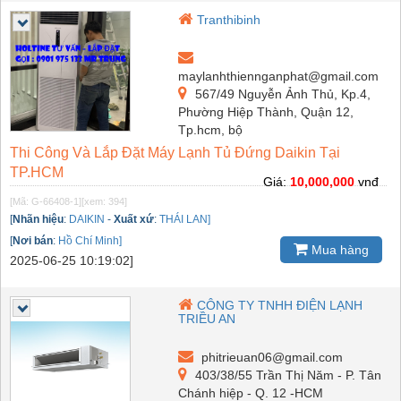
Tranthibinh
maylanhthiennganphat@gmail.com
567/49 Nguyễn Ảnh Thủ, Kp.4,
Phường Hiệp Thành, Quận 12,
Tp.hcm, bộ
Thi Công Và Lắp Đặt Máy Lạnh Tủ Đứng Daikin Tại
TP.HCM
Giá:
10,000,000
vnđ
[Mã: G-66408-1]
[xem: 394]
[
Nhãn hiệu
:
DAIKIN
-
Xuất xứ
:
THÁI LAN]
[
Nơi bán
:
Hồ Chí Minh]
Mua hàng
2025-06-25 10:19:02]
CÔNG TY TNHH ĐIỆN LẠNH
TRIỀU AN
phitrieuan06@gmail.com
403/38/55 Trần Thị Năm - P. Tân
Chánh hiệp - Q. 12 -HCM