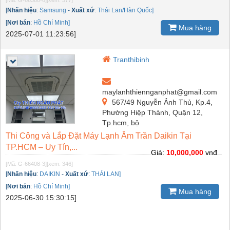
[
Nhãn hiệu
:
Samsung
-
Xuất xứ
:
Thái Lan/Hàn Quốc]
[
Nơi bán
:
Hồ Chí Minh]
Mua hàng
2025-07-01 11:23:56]
Tranthibinh
maylanhthiennganphat@gmail.com
567/49 Nguyễn Ảnh Thủ, Kp.4,
Phường Hiệp Thành, Quận 12,
Tp.hcm, bộ
Thi Công và Lắp Đặt Máy Lạnh Âm Trần Daikin Tại
TP.HCM – Uy Tín,...
Giá:
10,000,000
vnđ
[Mã: G-66408-3]
[xem: 346]
[
Nhãn hiệu
:
DAIKIN
-
Xuất xứ
:
THÁI LAN]
[
Nơi bán
:
Hồ Chí Minh]
Mua hàng
2025-06-30 15:30:15]