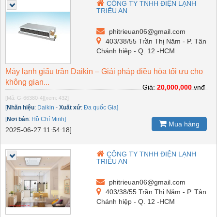
CÔNG TY TNHH ĐIỆN LẠNH
TRIỀU AN
phitrieuan06@gmail.com
403/38/55 Trần Thị Năm - P. Tân
Chánh hiệp - Q. 12 -HCM
Máy lạnh giấu trần Daikin – Giải pháp điều hòa tối ưu cho
không gian...
Giá:
20,000,000
vnđ
[Mã: G-66380-4]
[xem: 432]
[
Nhãn hiệu
:
Daikin
-
Xuất xứ
:
Đa quốc Gia]
[
Nơi bán
:
Hồ Chí Minh]
Mua hàng
2025-06-27 11:54:18]
CÔNG TY TNHH ĐIỆN LẠNH
TRIỀU AN
phitrieuan06@gmail.com
403/38/55 Trần Thị Năm - P. Tân
Chánh hiệp - Q. 12 -HCM