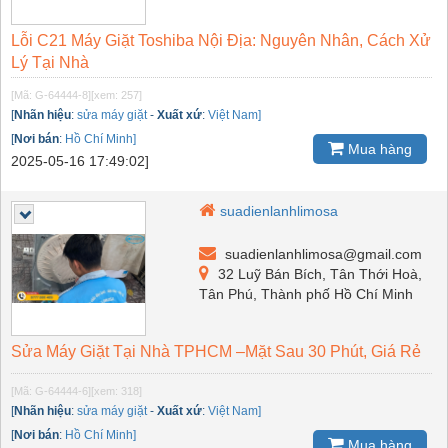
Lỗi C21 Máy Giặt Toshiba Nội Địa: Nguyên Nhân, Cách Xử
Lý Tại Nhà
[Mã: G-64444-8]
[xem: 257]
[
Nhãn hiệu
:
sửa máy giặt
-
Xuất xứ
:
Việt Nam]
[
Nơi bán
:
Hồ Chí Minh]
Mua hàng
2025-05-16 17:49:02]
suadienlanhlimosa
suadienlanhlimosa@gmail.com
32 Luỹ Bán Bích, Tân Thới Hoà,
Tân Phú, Thành phố Hồ Chí Minh
Sửa Máy Giặt Tại Nhà TPHCM –Mặt Sau 30 Phút, Giá Rẻ
[Mã: G-64444-6]
[xem: 318]
[
Nhãn hiệu
:
sửa máy giặt
-
Xuất xứ
:
Việt Nam]
[
Nơi bán
:
Hồ Chí Minh]
Mua hàng