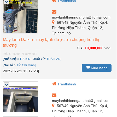
Tranthibinh
maylanhthiennganphat@gmail.com
567/49 Nguyễn Ảnh Thủ, Kp.4,
Phường Hiệp Thành, Quận 12,
Tp.hcm, bộ
Máy lạnh Daikin - máy lạnh được ưu chuộng trên thị
thường
Giá:
10,000,000
vnđ
[Mã: G-66408-7]
[xem: 500]
[
Nhãn hiệu
:
DAIKIN
-
Xuất xứ
:
THÁI LAN]
[
Nơi bán
:
Hồ Chí Minh]
Mua hàng
2025-07-21 15:12:23]
Tranthibinh
maylanhthiennganphat@gmail.com
567/49 Nguyễn Ảnh Thủ, Kp.4,
Phường Hiệp Thành, Quận 12,
Tp.hcm, bộ