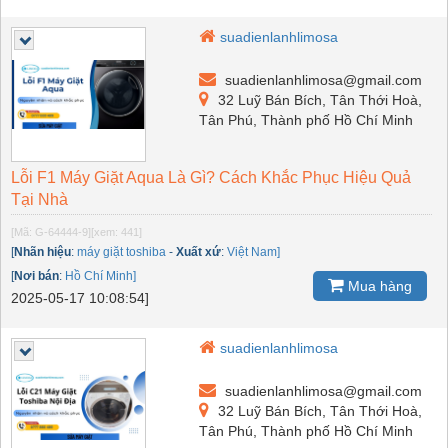
suadienlanhlimosa
suadienlanhlimosa@gmail.com
32 Luỹ Bán Bích, Tân Thới Hoà,
Tân Phú, Thành phố Hồ Chí Minh
Lỗi F1 Máy Giặt Aqua Là Gì? Cách Khắc Phục Hiệu Quả
Tại Nhà
[Mã: G-64444-9]
[xem: 441]
[
Nhãn hiệu
:
máy giặt toshiba
-
Xuất xứ
:
Việt Nam]
[
Nơi bán
:
Hồ Chí Minh]
Mua hàng
2025-05-17 10:08:54]
suadienlanhlimosa
suadienlanhlimosa@gmail.com
32 Luỹ Bán Bích, Tân Thới Hoà,
Tân Phú, Thành phố Hồ Chí Minh