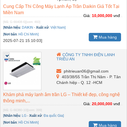
Cung Cấp Thi Công Máy Lạnh Áp Trần Daikin Giá Tốt Tại
Miền Nam
Giá:
10,000,000
vnđ
[Mã: G-66408-6]
[xem: 460]
[
Nhãn hiệu
:
DAIKIN
-
Xuất xứ
:
Việt Nam]
[
Nơi bán
:
Hồ Chí Minh]
Mua hàng
2025-07-21 15:10:03]
CÔNG TY TNHH ĐIỆN LẠNH
TRIỀU AN
phitrieuan06@gmail.com
403/38/55 Trần Thị Năm - P. Tân
Chánh hiệp - Q. 12 -HCM
Khám phá máy lạnh âm trần LG – Thiết kế đẹp, công nghệ
thông minh,...
Giá:
20,000,000
vnđ
[Mã: G-66380-10]
[xem: 399]
[
Nhãn hiệu
:
LG
-
Xuất xứ
:
Đa quốc Gia]
[
Nơi bán
:
Hồ Chí Minh]
Mua hàng