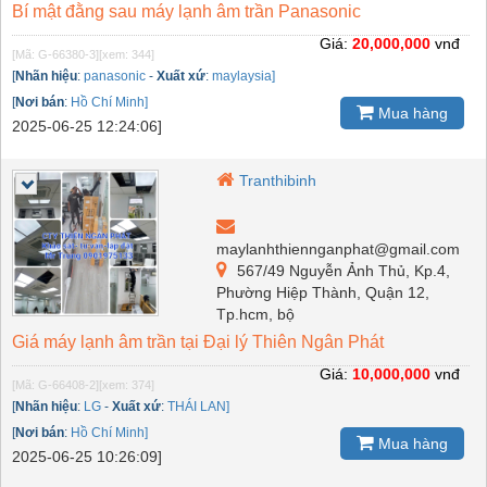
Bí mật đằng sau máy lạnh âm trần Panasonic
Giá:
20,000,000
vnđ
[Mã: G-66380-3]
[xem: 344]
[
Nhãn hiệu
:
panasonic
-
Xuất xứ
:
maylaysia]
[
Nơi bán
:
Hồ Chí Minh]
Mua hàng
2025-06-25 12:24:06]
Tranthibinh
maylanhthiennganphat@gmail.com
567/49 Nguyễn Ảnh Thủ, Kp.4,
Phường Hiệp Thành, Quận 12,
Tp.hcm, bộ
Giá máy lạnh âm trần tại Đại lý Thiên Ngân Phát
Giá:
10,000,000
vnđ
[Mã: G-66408-2]
[xem: 374]
[
Nhãn hiệu
:
LG
-
Xuất xứ
:
THÁI LAN]
[
Nơi bán
:
Hồ Chí Minh]
Mua hàng
2025-06-25 10:26:09]