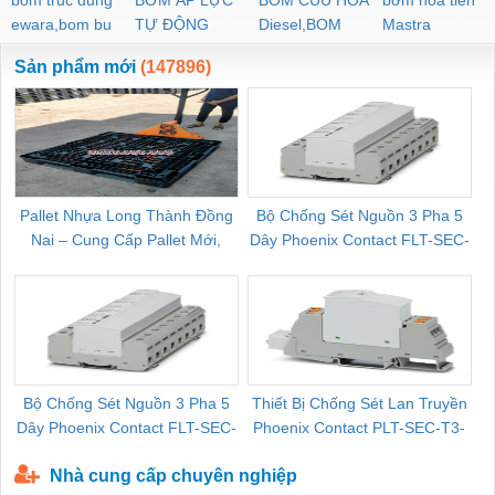
ewara,bom bu
TỰ ĐỘNG
Diesel,BOM
Mastra
ewara
CHUA CHAY
Sản phẩm mới
(147896)
Pallet Nhựa Long Thành Đồng
Bộ Chống Sét Nguồn 3 Pha 5
Nai – Cung Cấp Pallet Mới,
Dây Phoenix Contact FLT-SEC-
C
Pallet Cũ Giá Tốt
P-T1-3S-264/50-FM - 2909589
Bộ Chống Sét Nguồn 3 Pha 5
Thiết Bị Chống Sét Lan Truyền
B
Dây Phoenix Contact FLT-SEC-
Phoenix Contact PLT-SEC-T3-
P-T1-3S-440/35-FM - 2908264
230-FM-PT - 2907928
Nhà cung cấp chuyên nghiệp