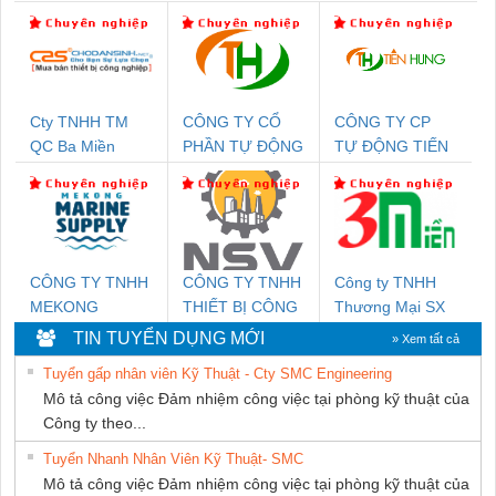
Cty TNHH TM
CÔNG TY CỔ
CÔNG TY CP
QC Ba Miền
PHẦN TỰ ĐỘNG
TỰ ĐỘNG TIẾN
TIẾN HƯNG
HƯNG
CÔNG TY TNHH
CÔNG TY TNHH
Công ty TNHH
MEKONG
THIẾT BỊ CÔNG
Thương Mại SX
MARINE SUPPLY
NGHIỆP NIHON
Ba Miền
TIN TUYỂN DỤNG MỚI
» Xem tất cả
SETSUBI VIỆT
Tuyển gấp nhân viên Kỹ Thuật - Cty SMC Engineering
NAM
Mô tả công việc Đảm nhiệm công việc tại phòng kỹ thuật của
Công ty theo...
Tuyển Nhanh Nhân Viên Kỹ Thuật- SMC
Mô tả công việc Đảm nhiệm công việc tại phòng kỹ thuật của