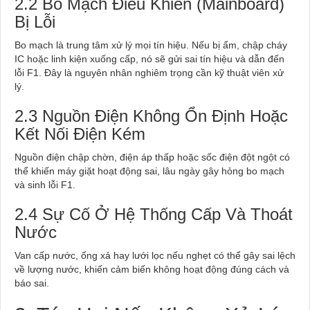
2.2 Bo Mạch Điều Khiển (Mainboard)
Bị Lỗi
Bo mạch là trung tâm xử lý mọi tín hiệu. Nếu bị ẩm, chập cháy
IC hoặc linh kiện xuống cấp, nó sẽ gửi sai tín hiệu và dẫn đến
lỗi F1. Đây là nguyên nhân nghiêm trọng cần kỹ thuật viên xử
lý.
2.3 Nguồn Điện Không Ổn Định Hoặc
Kết Nối Điện Kém
Nguồn điện chập chờn, điện áp thấp hoặc sốc điện đột ngột có
thể khiến máy giặt hoạt động sai, lâu ngày gây hỏng bo mạch
và sinh lỗi F1.
2.4 Sự Cố Ở Hệ Thống Cấp Và Thoát
Nước
Van cấp nước, ống xả hay lưới lọc nếu nghẹt có thể gây sai lệch
về lượng nước, khiến cảm biến không hoạt động đúng cách và
báo sai.