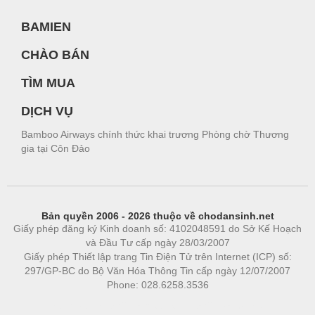
BAMIEN
CHÀO BÁN
TÌM MUA
DỊCH VỤ
Bamboo Airways chính thức khai trương Phòng chờ Thương
gia tại Côn Đảo
Bản quyền 2006 - 2026 thuộc về chodansinh.net
Giấy phép đăng ký Kinh doanh số: 4102048591 do Sở Kế Hoạch
và Đầu Tư cấp ngày 28/03/2007
Giấy phép Thiết lập trang Tin Điện Tử trên Internet (ICP) số:
297/GP-BC do Bộ Văn Hóa Thông Tin cấp ngày 12/07/2007
Phone: 028.6258.3536
Phòng trọ
|
https://bdsgroup.vn
https://kqxs123.com