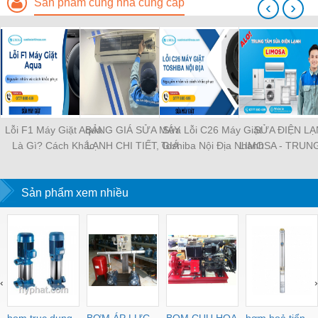
Sản phẩm cùng nhà cung cấp
‹
›
Lỗi F1 Máy Giặt Aqua
BẢNG GIÁ SỬA MÁY
Sửa Lỗi C26 Máy Giặt
SỬA ĐIỆN L
Là Gì? Cách Khắc
LẠNH CHI TIẾT, GIÁ
Toshiba Nội Địa Nhanh
LIMOSA - TRUN
Phục Hiệu Quả Tại Nhà
RẺ NHẤT TẠI TPHCM
Chóng Tại Nhà
SỬA CHỮA Đ
LẠNH UY TÍN, G
Sản phẩm xem nhiều
‹
›
bom truc dung
BƠM ÁP LỰC
BOM CUU HOA
bơm hoả tiển