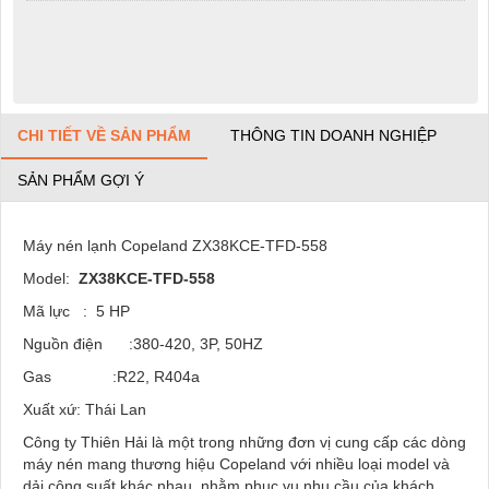
CHI TIẾT VỀ SẢN PHẨM
THÔNG TIN DOANH NGHIỆP
SẢN PHẨM GỢI Ý
Máy nén lạnh Copeland ZX38KCE-TFD-558
Model:
ZX38KCE-TFD-558
Mã lực : 5 HP
Nguồn điện :380-420, 3P, 50HZ
Gas :R22, R404a
Xuất xứ: Thái Lan
Công ty Thiên Hải là một trong những đơn vị cung cấp các dòng
máy nén mang thương hiệu Copeland với nhiều loại model và
dải công suất khác nhau, nhằm phục vụ nhu cầu của khách