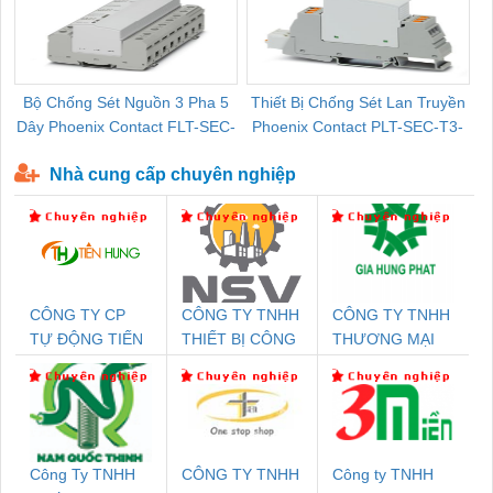
Bộ Chống Sét Nguồn 3 Pha 5
Thiết Bị Chống Sét Lan Truyền
B
Dây Phoenix Contact FLT-SEC-
Phoenix Contact PLT-SEC-T3-
P-T1-3S-440/35-FM - 2908264
230-FM-PT - 2907928
Nhà cung cấp chuyên nghiệp
CÔNG TY CP
CÔNG TY TNHH
CÔNG TY TNHH
TỰ ĐỘNG TIẾN
THIẾT BỊ CÔNG
THƯƠNG MẠI
HƯNG
NGHIỆP NIHON
DỊCH VỤ KỸ
SETSUBI VIỆT
THUẬT ĐIỆN CƠ
NAM
GIA HƯNG
PHÁT
Công Ty TNHH
CÔNG TY TNHH
Công ty TNHH