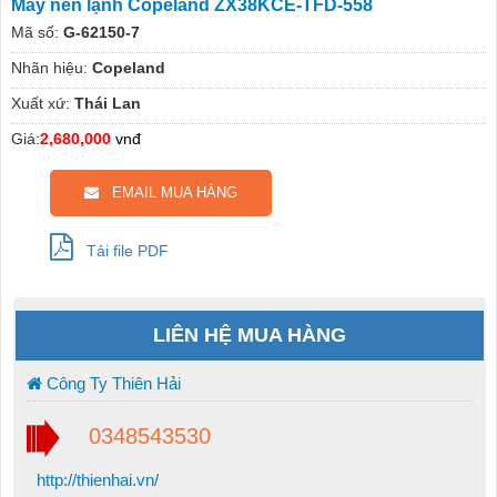
Máy nén lạnh Copeland ZX38KCE-TFD-558
Mã số:
G-62150-7
Nhãn hiệu:
Copeland
Xuất xứ:
Thái Lan
Giá:
2,680,000
vnđ
EMAIL MUA HÀNG
Tải file PDF
LIÊN HỆ MUA HÀNG
Công Ty Thiên Hải
0348543530
http://thienhai.vn/