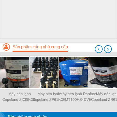
Sản phẩm cùng nhà cung cấp
‹
›
Máy nén lạnh
Máy nén lạnh
Máy nén lạnh Danfoss
Máy nén lạn
Copeland ZX38KCE-
Copeland ZP61KCE
MT100HS4DVE
Copeland ZR6
TFD-558
TF7 522
TFD-522
Sản phẩm xem nhiều