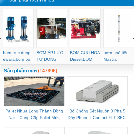
‹
›
bom truc dung
BƠM ÁP LỰC
BOM CUU HOA
bơm hoả tiển
ewara,bom bu
TỰ ĐỘNG
Diesel,BOM
Mastra
ewara
CHUA CHAY
Sản phẩm mới
(147896)
Pallet Nhựa Long Thành Đồng
Bộ Chống Sét Nguồn 3 Pha 5
Nai – Cung Cấp Pallet Mới,
Dây Phoenix Contact FLT-SEC-
C
Pallet Cũ Giá Tốt
P-T1-3S-264/50-FM - 2909589