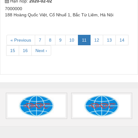
Hạn nộp:
2020-02-02
7000000
188 Hoàng Quốc Việt, Cổ Nhuế 1, Bắc Từ Liêm, Hà Nội
« Previous
7
8
9
10
11
12
13
14
15
16
Next ›