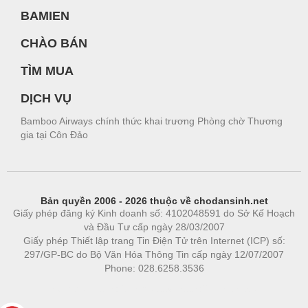
BAMIEN
CHÀO BÁN
TÌM MUA
DỊCH VỤ
Bamboo Airways chính thức khai trương Phòng chờ Thương
gia tại Côn Đảo
Bản quyền 2006 - 2026 thuộc về chodansinh.net
Giấy phép đăng ký Kinh doanh số: 4102048591 do Sở Kế Hoạch
và Đầu Tư cấp ngày 28/03/2007
Giấy phép Thiết lập trang Tin Điện Tử trên Internet (ICP) số:
297/GP-BC do Bộ Văn Hóa Thông Tin cấp ngày 12/07/2007
Phone: 028.6258.3536
Phòng trọ
|
https://bdsgroup.vn
https://kqxs123.com