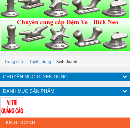
Trang chủ
Tuyển dụng
Kinh doanh
CHUYÊN MỤC TUYỂN DỤNG
DANH MỤC SẢN PHẨM
KINH DOANH