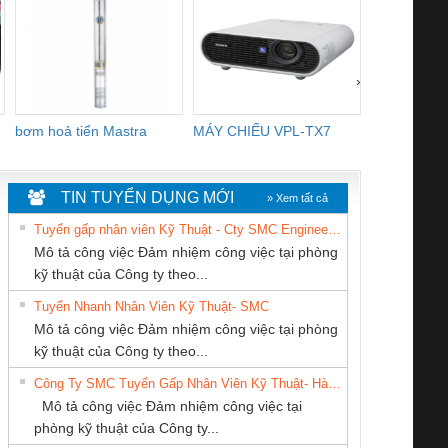
›
bơm hoả tiển Mastra
MÁY CHIẾU VPL-TX7
BOM DINH
WHITE
TIN TUYỂN DỤNG MỚI
» Xem tất cả
Tuyển gấp nhân viên Kỹ Thuật - Cty SMC Engineering
Mô tả công việc Đảm nhiệm công việc tại phòng
kỹ thuật của Công ty theo...
Tuyển Nhanh Nhân Viên Kỹ Thuật- SMC
CÔNG TY CỔ
CÔNG TY TNHH
CÔNG TY TNHH
 Le An Toàn
Bộ giám sát chuỗi
Bộ giám sát dòng
Bộ ng
Mô tả công việc Đảm nhiệm công việc tại phòng
PHẦN TỰ ĐỘNG
KINH DOANH
THƯƠNG MẠI
enix Contact
tấm pin
điện chuỗi
ray W
kỹ thuật của Công ty theo...
TIẾN HƯNG
DỊCH VỤ XNK
DỊCH VỤ KỸ
6960 – PSR-
TRANSCLINIC 16I+
TRANSCLINIC 16I+
BAS 
Công Ty SMC Tuyển Gấp Nhân Viên Kỹ Thuật- Hà Nội
PHƯƠNG NAM
THUẬT ĐIỆN CƠ
SCP-
1K5 L (2433950000)
(2008130000)
(28
Mô tả công việc Đảm nhiệm công việc tại
GIA HƯNG PHÁT
/FSP/2X1/1X2
phòng kỹ thuật của Công ty...