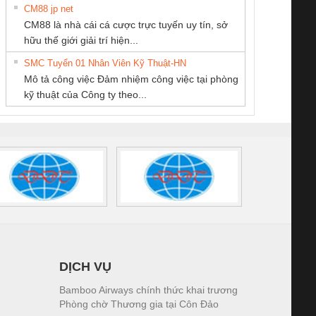
CM88 jp net
CÔNG TY TNHH
Công ty TNHH
Cty TNHH TM QC
CM88 là nhà cái cá cược trực tuyến uy tín, sở
MEKONG MARINE
Thương Mại SX
Ba Miền
iám sát chuỗi
Bộ chỉnh lưu nguồn
Nẹp nhôm chống
Bộ c
hữu thế giới giải trí hiện...
SUPPLY
Ba Miền
tấm pin
điện TRANSCLINIC
trơn Đà Nẵng
giám 
SMC Tuyển 01 Nhân Viên Kỹ Thuật-HN
SCLINIC 16I+
BKE 1K5.4
Sola
Mô tả công việc Đảm nhiệm công việc tại phòng
 (2502520000)
(7791400879)2. Giá
TRAN
kỹ thuật của Công ty theo...
1K5.4
DỊCH VỤ
Bamboo Airways chính thức khai trương
Phòng chờ Thương gia tại Côn Đảo