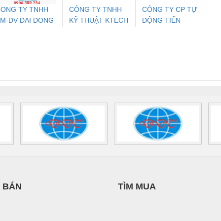
ONG TY TNHH
CÔNG TY TNHH
CÔNG TY CP TỰ
M-DV DAI DONG
KỸ THUẬT KTECH
ĐỘNG TIẾN
ưu Điện AC
Mô-đun Ắc Quy UPS
Rơ Le An Toàn
Bộ g
THANH
VIỆT NAM
HƯNG
 Suất Cao
Phoenix Contact
Phoenix Contact
nix Contact
QUINT-HP-
2981059 – PSR-
TRAN
INT-HP-
BAT/PB/48DC/7.0AH/PT
SCP-
1K5 H
0AC/2.5KVA/PT
- 1133819
24UC/ESL4/3X1/1X2/B
 1136815
 BÁN
TÌM MUA