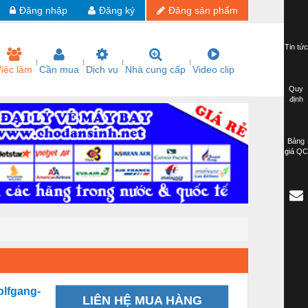
Đăng nhập
Đăng ký
Đăng sản phẩm
Tin tức
iệc làm
Cần mua
Dịch vụ
Nhà cung cấp
Video clip
Quy
định
Bảng
giá QC
olfgang-
LIÊN HỆ MUA HÀNG