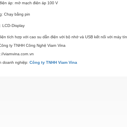
 điện áp: mở mạch điện áp 100 V
g: Chạy bằng pin
: LCD-Display
iện tích hợp với cao su dẫn điện với bộ nhớ và USB kết nối với máy tín
 Công ty TNHH Công Nghệ Viam Vina
://viamvina.com.vn
 doanh nghiệp:
Công ty TNHH Viam Vina