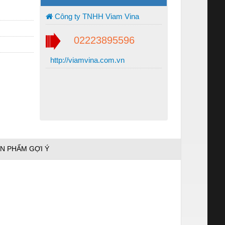
Công ty TNHH Viam Vina
02223895596
http://viamvina.com.vn
N PHẨM GỢI Ý