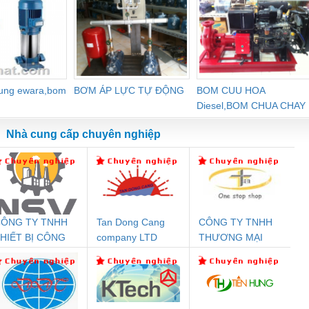
dung ewara,bom
BƠM ÁP LỰC TỰ ĐỘNG
BOM CUU HOA
Diesel,BOM CHUA CHAY
Nhà cung cấp chuyên nghiệp
ÔNG TY TNHH
Tan Dong Cang
CÔNG TY TNHH
Đệm An Toàn
Rơ Le An Toàn
Bộ Lặp Tín Hiệu
Rơ
HIẾT BỊ CÔNG
company LTD
THƯƠNG MẠI
nix Contact
Phoenix Contact
PROFIBUS Phoenix
Pho
GHIỆP NIHON
THIÊN ÂN VIỆT
PC20-1NO-
PSR-SCP-
Contact PSI-REP-
298
ETSUBI VIỆT
NAM
24DC-SP -
24UC/ESL4/3X1/1X2/B
PROFIBUS/12MB -
NAM
700578
- 2981059
2708863
24DC