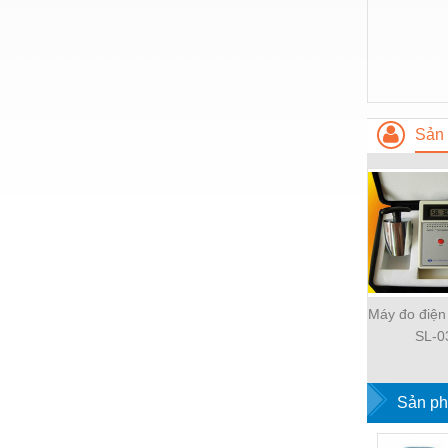
Hóa chất-Trang thiết bị
Kệ công nghiệp
Khí nén - Thiết bị
Khuôn mẫu - Phụ tùng
Sản 
Lọc công nghiệp
Máy công cụ - Phụ tùng
Mỏ - Trang thiết bị
Mô tơ - Hộp số
Môi trường - Thiết bị
Máy đo điện
Nâng hạ - Trang thiết bị
SL-0
Nội - Ngoại thất - văn phòng
Nồi hơi - Trang thiết bị
Sản ph
Nông nghiệp - Thiết bị