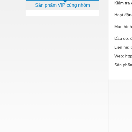
Kiểm tra
Sản phẩm VIP cùng nhóm
Dịch vụ - Thi công
Hoạt độn
Điện công nghiệp
Màn hình
Điện gia dụng
Điện Lạnh
Đầu dò: đ
Liên hệ:
Đóng tàu Thiết bị
Web: http
Đúc chính xác Thiết bị
Sản phẩm
Dụng cụ cầm tay
Dụng cụ cắt gọt
Dụng cụ điện
Dụng cụ đo
Gỗ - Trang thiết bị
Hàn cắt - Thiết bị