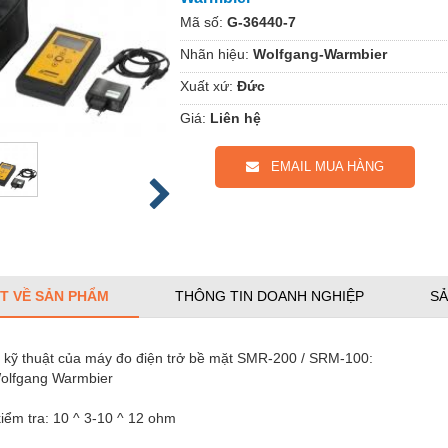
Mã số:
G-36440-7
Nhãn hiệu:
Wolfgang-Warmbier
Xuất xứ:
Đức
Giá:
Liên hệ
EMAIL MUA HÀNG
ẾT VỀ SẢN PHẨM
THÔNG TIN DOANH NGHIỆP
SẢ
 kỹ thuật của máy đo điện trở bề mặt SMR-200 / SRM-100:
olfgang Warmbier
iểm tra: 10 ^ 3-10 ^ 12 ohm