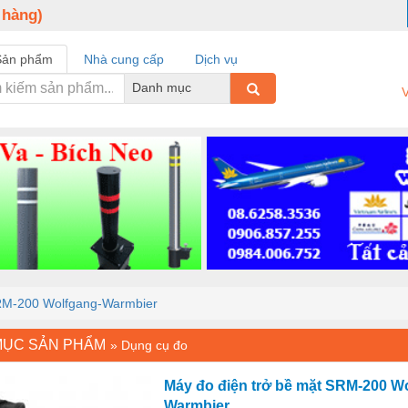
 hàng)
Sản phẩm
Nhà cung cấp
Dịch vụ
Danh mục
V
SRM-200 Wolfgang-Warmbier
MỤC SẢN PHẨM
»
Dụng cụ đo
Máy đo điện trở bề mặt SRM-200 W
Warmbier