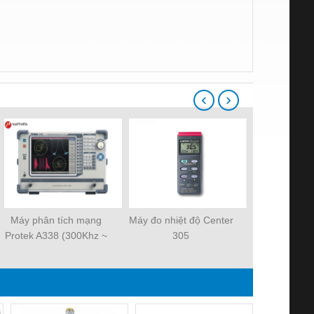
‹
›
Máy phân tích mạng
Máy đo nhiệt độ Center
Máy đo nhiệt
Protek A338 (300Khz ~
305
300
8Ghz, 2 Port)