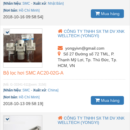
[
Nhãn hiệu
:
SMC
-
Xuất xứ
:
Nhật Bản]
[
Nơi bán
:
Hồ Chí Minh]
Mua hàng
2018-10-16 09:58:54]
CÔNG TY TNHH SX TM DV XNK
WELLTECH (YONGYI)
yongyivn@gmail.com
Số 27 Đường số 72 TML, P.
Thạnh Mỹ Lợi, Tp. Thủ Đức, Tp.
HCM, VN
Bộ lọc hơi SMC AC20-02G-A
[Mã: G-33341-611]
[xem: 3156]
[
Nhãn hiệu
:
SMC
-
Xuất xứ
:
China]
[
Nơi bán
:
Hồ Chí Minh]
Mua hàng
2018-10-13 09:58:19]
CÔNG TY TNHH SX TM DV XNK
WELLTECH (YONGYI)