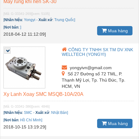
Máy rung khí nén SK-30
[Mã: G-33341-269]
[xem: 5105]
[
Nhãn hiệu
:
Yongyi
-
Xuất xứ
:
Trung Quốc]
[
Nơi bán
:
]
Mua hàng
2018-04-12 11:12:09]
CÔNG TY TNHH SX TM DV XNK
WELLTECH (YONGYI)
yongyivn@gmail.com
Số 27 Đường số 72 TML, P.
Thạnh Mỹ Lợi, Tp. Thủ Đức, Tp.
HCM, VN
Xy Lanh Xoay SMC MSQB-10A/20A
[Mã: G-33341-386]
[xem: 4846]
[
Nhãn hiệu
:
SMC
-
Xuất xứ
:
Nhật Bản]
[
Nơi bán
:
Hồ Chí Minh]
Mua hàng
2018-10-15 13:19:29]