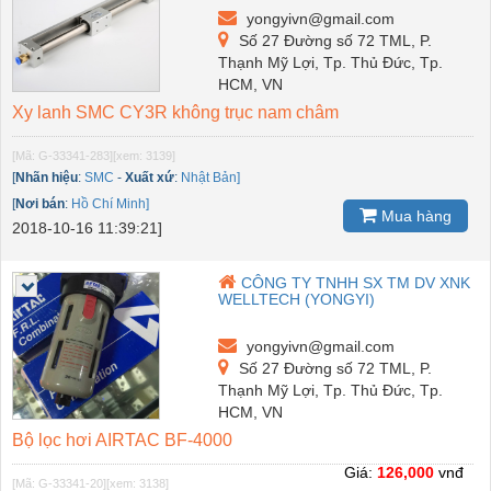
yongyivn@gmail.com
Số 27 Đường số 72 TML, P.
Thạnh Mỹ Lợi, Tp. Thủ Đức, Tp.
HCM, VN
Xy lanh SMC CY3R không trục nam châm
[Mã: G-33341-283]
[xem: 3139]
[
Nhãn hiệu
:
SMC
-
Xuất xứ
:
Nhật Bản]
[
Nơi bán
:
Hồ Chí Minh]
Mua hàng
2018-10-16 11:39:21]
CÔNG TY TNHH SX TM DV XNK
WELLTECH (YONGYI)
yongyivn@gmail.com
Số 27 Đường số 72 TML, P.
Thạnh Mỹ Lợi, Tp. Thủ Đức, Tp.
HCM, VN
Bộ lọc hơi AIRTAC BF-4000
Giá:
126,000
vnđ
[Mã: G-33341-20]
[xem: 3138]