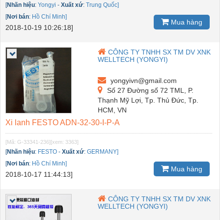
[
Nhãn hiệu
:
Yongyi
-
Xuất xứ
:
Trung Quốc]
[
Nơi bán
:
Hồ Chí Minh]
Mua hàng
2018-10-19 10:26:18]
CÔNG TY TNHH SX TM DV XNK
WELLTECH (YONGYI)
yongyivn@gmail.com
Số 27 Đường số 72 TML, P.
Thạnh Mỹ Lợi, Tp. Thủ Đức, Tp.
HCM, VN
Xi lanh FESTO ADN-32-30-I-P-A
[Mã: G-33341-236]
[xem: 3363]
[
Nhãn hiệu
:
FESTO
-
Xuất xứ
:
GERMANY]
[
Nơi bán
:
Hồ Chí Minh]
Mua hàng
2018-10-17 11:44:13]
CÔNG TY TNHH SX TM DV XNK
WELLTECH (YONGYI)