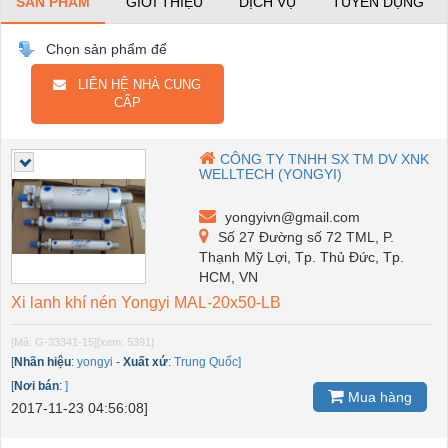
SẢN PHẨM
GIỚI THIỆU
DỊCH VỤ
TUYỂN DỤNG
Chọn sản phẩm để
LIÊN HỆ NHÀ CUNG
CẤP
CÔNG TY TNHH SX TM DV XNK
WELLTECH (YONGYI)
yongyivn@gmail.com
Số 27 Đường số 72 TML, P.
Thạnh Mỹ Lợi, Tp. Thủ Đức, Tp.
HCM, VN
Xi lanh khí nén Yongyi MAL-20x50-LB
[Mã: G-33341-15]
[xem: 5391]
[
Nhãn hiệu
:
yongyi
-
Xuất xứ
:
Trung Quốc]
[
Nơi bán
:
]
Mua hàng
2017-11-23 04:56:08]