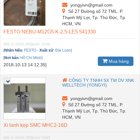
yongyivn@gmail.com
Số 27 Đường số 72 TML, P.
Thạnh Mỹ Lợi, Tp. Thủ Đức, Tp.
HCM, VN
FESTO NEBU-M12G5-K-2.5-LE5 541330
[Mã: G-33341-486]
[xem: 3236]
[
Nhãn hiệu
:
FESTO
-
Xuất xứ
:
Đài Loan]
[
Nơi bán
:
Hồ Chí Minh]
Mua hàng
2018-10-13 14:12:35]
CÔNG TY TNHH SX TM DV XNK
WELLTECH (YONGYI)
yongyivn@gmail.com
Số 27 Đường số 72 TML, P.
Thạnh Mỹ Lợi, Tp. Thủ Đức, Tp.
HCM, VN
Xi lanh kẹp SMC MHC2-16D
[Mã: G-33341-333]
[xem: 3166]