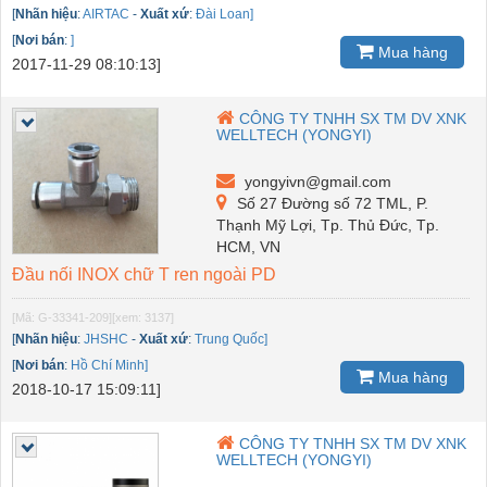
[
Nhãn hiệu
:
AIRTAC
-
Xuất xứ
:
Đài Loan]
[
Nơi bán
:
]
Mua hàng
2017-11-29 08:10:13]
CÔNG TY TNHH SX TM DV XNK
WELLTECH (YONGYI)
yongyivn@gmail.com
Số 27 Đường số 72 TML, P.
Thạnh Mỹ Lợi, Tp. Thủ Đức, Tp.
HCM, VN
Đầu nối INOX chữ T ren ngoài PD
[Mã: G-33341-209]
[xem: 3137]
[
Nhãn hiệu
:
JHSHC
-
Xuất xứ
:
Trung Quốc]
[
Nơi bán
:
Hồ Chí Minh]
Mua hàng
2018-10-17 15:09:11]
CÔNG TY TNHH SX TM DV XNK
WELLTECH (YONGYI)