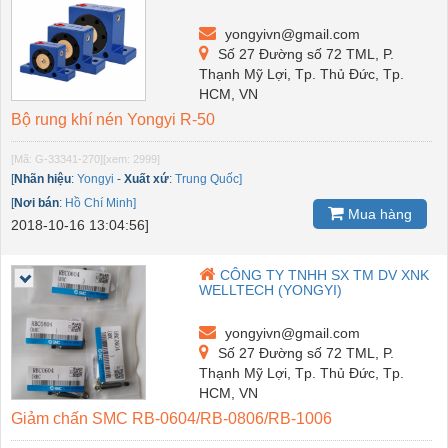
yongyivn@gmail.com
Số 27 Đường số 72 TML, P.
Thạnh Mỹ Lợi, Tp. Thủ Đức, Tp.
HCM, VN
Bộ rung khí nén Yongyi R-50
[Mã: G-33341-270]
[xem: 2999]
[
Nhãn hiệu
:
Yongyi
-
Xuất xứ
:
Trung Quốc]
[
Nơi bán
:
Hồ Chí Minh]
Mua hàng
2018-10-16 13:04:56]
CÔNG TY TNHH SX TM DV XNK
WELLTECH (YONGYI)
yongyivn@gmail.com
Số 27 Đường số 72 TML, P.
Thạnh Mỹ Lợi, Tp. Thủ Đức, Tp.
HCM, VN
Giảm chấn SMC RB-0604/RB-0806/RB-1006