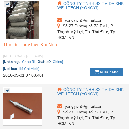
CÔNG TY TNHH SX TM DV XNK
WELLTECH (YONGYI)
yongyivn@gmail.com
Số 27 Đường số 72 TML, P.
Thạnh Mỹ Lợi, Tp. Thủ Đức, Tp.
HCM, VN
Thiết bị Thủy Lực Khí Nén
[Mã: G-33341-2]
[xem: 4285]
[
Nhãn hiệu
:
Chao Ri
-
Xuất xứ
:
China]
[
Nơi bán
:
Hồ Chí Minh]
Mua hàng
2016-09-01 07:03:40]
CÔNG TY TNHH SX TM DV XNK
WELLTECH (YONGYI)
yongyivn@gmail.com
Số 27 Đường số 72 TML, P.
Thạnh Mỹ Lợi, Tp. Thủ Đức, Tp.
HCM, VN