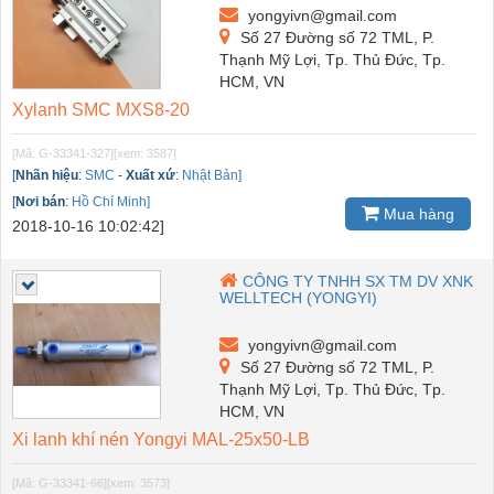
yongyivn@gmail.com
Số 27 Đường số 72 TML, P.
Thạnh Mỹ Lợi, Tp. Thủ Đức, Tp.
HCM, VN
Xylanh SMC MXS8-20
[Mã: G-33341-327]
[xem: 3587]
[
Nhãn hiệu
:
SMC
-
Xuất xứ
:
Nhật Bản]
[
Nơi bán
:
Hồ Chí Minh]
Mua hàng
2018-10-16 10:02:42]
CÔNG TY TNHH SX TM DV XNK
WELLTECH (YONGYI)
yongyivn@gmail.com
Số 27 Đường số 72 TML, P.
Thạnh Mỹ Lợi, Tp. Thủ Đức, Tp.
HCM, VN
Xi lanh khí nén Yongyi MAL-25x50-LB
[Mã: G-33341-66]
[xem: 3573]