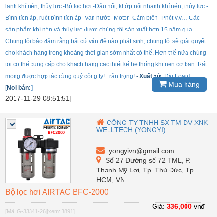
lanh khí nén, thủy lực -Bộ lọc hơi -Đầu nối, khớp nối nhanh khí nén, thủy lực -
Bình tích áp, ruột bình tích áp -Van nước -Motor -Cảm biến -Phốt v.v… Các
sản phẩm khí nén và thủy lực được chúng tôi sản xuất hơn 15 năm qua.
Chúng tôi bảo đảm rằng bất cứ vấn đề nào phát sinh, chúng tôi sẽ giải quyết
cho khách hàng trong khoảng thời gian sớm nhất có thể. Hơn thế nữa chúng
tôi có thể cung cấp cho khách hàng các thiết kế hệ thống khí nén cơ bản. Rất
mong được hợp tác cùng quý công ty! Trân trọng!
-
Xuất xứ
:
Đài Loan]
Mua hàng
[
Nơi bán
:
]
2017-11-29 08:51:51]
CÔNG TY TNHH SX TM DV XNK
WELLTECH (YONGYI)
yongyivn@gmail.com
Số 27 Đường số 72 TML, P.
Thạnh Mỹ Lợi, Tp. Thủ Đức, Tp.
HCM, VN
Bộ lọc hơi AIRTAC BFC-2000
Giá:
336,000
vnđ
[Mã: G-33341-26]
[xem: 3891]