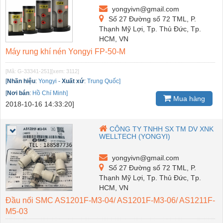
yongyivn@gmail.com
Số 27 Đường số 72 TML, P.
Thạnh Mỹ Lợi, Tp. Thủ Đức, Tp.
HCM, VN
Máy rung khí nén Yongyi FP-50-M
[Mã: G-33341-251]
[xem: 3112]
[
Nhãn hiệu
:
Yongyi
-
Xuất xứ
:
Trung Quốc]
[
Nơi bán
:
Hồ Chí Minh]
Mua hàng
2018-10-16 14:33:20]
CÔNG TY TNHH SX TM DV XNK
WELLTECH (YONGYI)
yongyivn@gmail.com
Số 27 Đường số 72 TML, P.
Thạnh Mỹ Lợi, Tp. Thủ Đức, Tp.
HCM, VN
Đầu nối SMC AS1201F-M3-04/ AS1201F-M3-06/ AS1211F-
M5-03