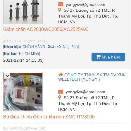
yongyivn@gmail.com
Số 27 Đường số 72 TML, P.
Thạnh Mỹ Lợi, Tp. Thủ Đức, Tp.
HCM, VN
Giảm chấn AC2030/AC2050/AC2525/AC
[Mã: G-33341-58]
[xem: 3358]
[
Nhãn hiệu
:
CHÍNH HÃNG
-
Xuất xứ
:
Nhật Bản]
[
Nơi bán
:
Hồ Chí Minh]
Mua hàng
2021-12-14 14:13:03]
CÔNG TY TNHH SX TM DV XNK
WELLTECH (YONGYI)
yongyivn@gmail.com
Số 27 Đường số 72 TML, P.
Thạnh Mỹ Lợi, Tp. Thủ Đức, Tp.
HCM, VN
Bộ điều chỉnh điện tử khí nén SMC ITV3000
[Mã: G-33341-110]
[xem: 3281]