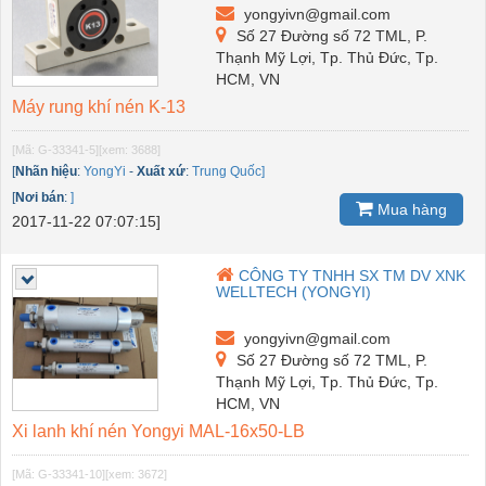
yongyivn@gmail.com
Số 27 Đường số 72 TML, P.
Thạnh Mỹ Lợi, Tp. Thủ Đức, Tp.
HCM, VN
Máy rung khí nén K-13
[Mã: G-33341-5]
[xem: 3688]
[
Nhãn hiệu
:
YongYi
-
Xuất xứ
:
Trung Quốc]
[
Nơi bán
:
]
Mua hàng
2017-11-22 07:07:15]
CÔNG TY TNHH SX TM DV XNK
WELLTECH (YONGYI)
yongyivn@gmail.com
Số 27 Đường số 72 TML, P.
Thạnh Mỹ Lợi, Tp. Thủ Đức, Tp.
HCM, VN
Xi lanh khí nén Yongyi MAL-16x50-LB
[Mã: G-33341-10]
[xem: 3672]