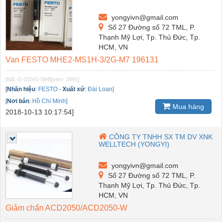
yongyivn@gmail.com
Số 27 Đường số 72 TML, P.
Thạnh Mỹ Lợi, Tp. Thủ Đức, Tp.
HCM, VN
Van FESTO MHE2-MS1H-3/2G-M7 196131
[Mã: G-33341-594]
[xem: 2941]
[
Nhãn hiệu
:
FESTO
-
Xuất xứ
:
Đài Loan]
[
Nơi bán
:
Hồ Chí Minh]
Mua hàng
2018-10-13 10:17:54]
CÔNG TY TNHH SX TM DV XNK
WELLTECH (YONGYI)
yongyivn@gmail.com
Số 27 Đường số 72 TML, P.
Thạnh Mỹ Lợi, Tp. Thủ Đức, Tp.
HCM, VN
Giảm chấn ACD2050/ACD2050-W