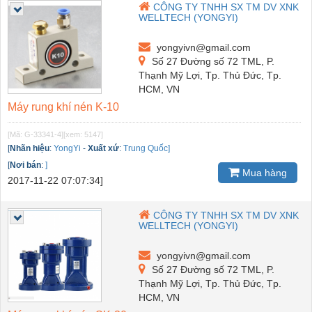
CÔNG TY TNHH SX TM DV XNK
WELLTECH (YONGYI)
yongyivn@gmail.com
Số 27 Đường số 72 TML, P.
Thạnh Mỹ Lợi, Tp. Thủ Đức, Tp.
HCM, VN
Máy rung khí nén K-10
[Mã: G-33341-4]
[xem: 5147]
[
Nhãn hiệu
:
YongYi
-
Xuất xứ
:
Trung Quốc]
[
Nơi bán
:
]
Mua hàng
2017-11-22 07:07:34]
CÔNG TY TNHH SX TM DV XNK
WELLTECH (YONGYI)
yongyivn@gmail.com
Số 27 Đường số 72 TML, P.
Thạnh Mỹ Lợi, Tp. Thủ Đức, Tp.
HCM, VN