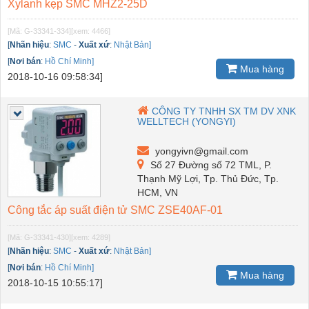
Xylanh kẹp SMC MHZ2-25D
[Mã: G-33341-334]
[xem: 4466]
[
Nhãn hiệu
:
SMC
-
Xuất xứ
:
Nhật Bản]
[
Nơi bán
:
Hồ Chí Minh]
Mua hàng
2018-10-16 09:58:34]
CÔNG TY TNHH SX TM DV XNK
WELLTECH (YONGYI)
yongyivn@gmail.com
Số 27 Đường số 72 TML, P.
Thạnh Mỹ Lợi, Tp. Thủ Đức, Tp.
HCM, VN
Công tắc áp suất điện tử SMC ZSE40AF-01
[Mã: G-33341-430]
[xem: 4289]
[
Nhãn hiệu
:
SMC
-
Xuất xứ
:
Nhật Bản]
[
Nơi bán
:
Hồ Chí Minh]
Mua hàng
2018-10-15 10:55:17]