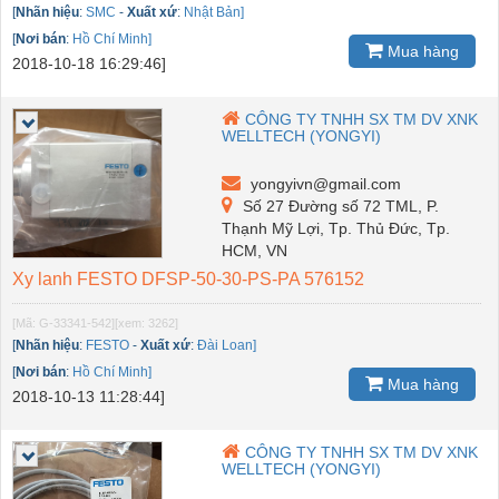
[
Nhãn hiệu
:
SMC
-
Xuất xứ
:
Nhật Bản]
[
Nơi bán
:
Hồ Chí Minh]
Mua hàng
2018-10-18 16:29:46]
CÔNG TY TNHH SX TM DV XNK
WELLTECH (YONGYI)
yongyivn@gmail.com
Số 27 Đường số 72 TML, P.
Thạnh Mỹ Lợi, Tp. Thủ Đức, Tp.
HCM, VN
Xy lanh FESTO DFSP-50-30-PS-PA 576152
[Mã: G-33341-542]
[xem: 3262]
[
Nhãn hiệu
:
FESTO
-
Xuất xứ
:
Đài Loan]
[
Nơi bán
:
Hồ Chí Minh]
Mua hàng
2018-10-13 11:28:44]
CÔNG TY TNHH SX TM DV XNK
WELLTECH (YONGYI)