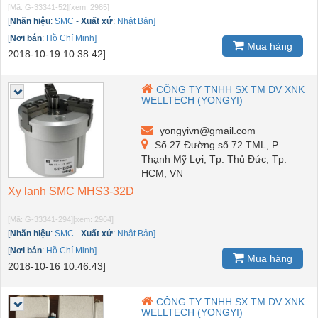
[Mã: G-33341-52]
[xem: 2985]
[
Nhãn hiệu
:
SMC
-
Xuất xứ
:
Nhật Bản]
[
Nơi bán
:
Hồ Chí Minh]
Mua hàng
2018-10-19 10:38:42]
CÔNG TY TNHH SX TM DV XNK
WELLTECH (YONGYI)
yongyivn@gmail.com
Số 27 Đường số 72 TML, P.
Thạnh Mỹ Lợi, Tp. Thủ Đức, Tp.
HCM, VN
Xy lanh SMC MHS3-32D
[Mã: G-33341-294]
[xem: 2964]
[
Nhãn hiệu
:
SMC
-
Xuất xứ
:
Nhật Bản]
[
Nơi bán
:
Hồ Chí Minh]
Mua hàng
2018-10-16 10:46:43]
CÔNG TY TNHH SX TM DV XNK
WELLTECH (YONGYI)