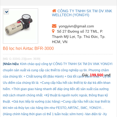
CÔNG TY TNHH SX TM DV XNK
WELLTECH (YONGYI)
yongyivn@gmail.com
Số 27 Đường số 72 TML, P.
Thạnh Mỹ Lợi, Tp. Thủ Đức, Tp.
HCM, VN
Bộ lọc hơi Airtac BFR-3000
[Mã: G-33341-23]
[xem: 3939]
[
Nhãn hiệu
:
Kính chào quý công ty! CÔNG TY TNHH SX TM DV XNK YONGYI
chuyên sản xuất và cung cấp các thiết bị công nghiệp uy tín. Phương châm
Giá:
199,500
vnđ
của chúng tôi: + Chất lượng tốt (Bảo Hành) + Giá tốt cạnh tranh nhất + Uy tín
Ưu điểm của chúng tôi là: +Cung cấp hầu hết các thiết bị từ đại trà đến khan
hiếm. +Thời gian giao hàng nhanh để đáp ứng tiến độ sản xuất của xưởng
một cách nhanh chóng nhất. +Kỹ thuật là người nước ngoài, thông thạo kỹ
thuật. +Giá trực tiếp từ xưởng (các hãng) +Cung cấp hầu hết các loại thiết bị
khí nén và thủy lực các hãng lớn như FESTO, AIRTAC, SMC, YONGYI…
(Hàng chính hãng thời gian có thể 1 tuần hoặc sớm hơn) -Van điện từ -Xy