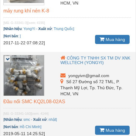
HCM, VN
máy rung khí nén K-8
[Mã: G-33341-3]
[xem: 4155]
[
Nhãn hiệu
:
YongYi
-
Xuất xứ
:
Trung Quốc]
[
Nơi bán
:
]
Mua hàng
2017-11-22 07:08:22]
CÔNG TY TNHH SX TM DV XNK
WELLTECH (YONGYI)
yongyivn@gmail.com
Số 27 Đường số 72 TML, P.
Thạnh Mỹ Lợi, Tp. Thủ Đức, Tp.
HCM, VN
Đầu nối SMC KQ2L08-02AS
[Mã: G-33341-160]
[xem: 4144]
[
Nhãn hiệu
:
smc
-
Xuất xứ
:
nhật]
[
Nơi bán
:
Hồ Chí Minh]
Mua hàng
2019-05-11 14:25:52]