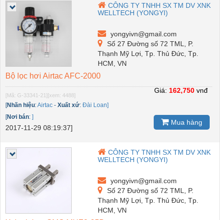
CÔNG TY TNHH SX TM DV XNK
WELLTECH (YONGYI)
yongyivn@gmail.com
Số 27 Đường số 72 TML, P.
Thạnh Mỹ Lợi, Tp. Thủ Đức, Tp.
HCM, VN
Bộ lọc hơi Airtac AFC-2000
Giá:
162,750
vnđ
[Mã: G-33341-21]
[xem: 4488]
[
Nhãn hiệu
:
Airtac
-
Xuất xứ
:
Đài Loan]
[
Nơi bán
:
]
Mua hàng
2017-11-29 08:19:37]
CÔNG TY TNHH SX TM DV XNK
WELLTECH (YONGYI)
yongyivn@gmail.com
Số 27 Đường số 72 TML, P.
Thạnh Mỹ Lợi, Tp. Thủ Đức, Tp.
HCM, VN