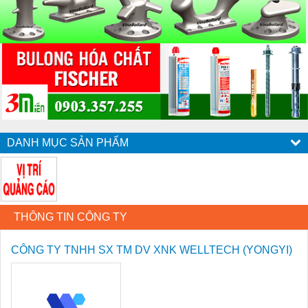
DANH MỤC SẢN PHẨM
THÔNG TIN CÔNG TY
CÔNG TY TNHH SX TM DV XNK WELLTECH (YONGYI)