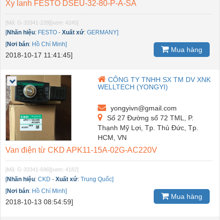
Xy lanh FESTO DSEU-32-80-P-A-SA
[Mã: G-33341-239]
[xem: 4245]
[
Nhãn hiệu
:
FESTO
-
Xuất xứ
:
GERMANY]
[
Nơi bán
:
Hồ Chí Minh]
Mua hàng
2018-10-17 11:41:45]
CÔNG TY TNHH SX TM DV XNK
WELLTECH (YONGYI)
yongyivn@gmail.com
Số 27 Đường số 72 TML, P.
Thạnh Mỹ Lợi, Tp. Thủ Đức, Tp.
HCM, VN
Van điện từ CKD APK11-15A-02G-AC220V
[Mã: G-33341-696]
[xem: 4182]
[
Nhãn hiệu
:
CKD
-
Xuất xứ
:
Trung Quốc]
[
Nơi bán
:
Hồ Chí Minh]
Mua hàng
2018-10-13 08:54:59]