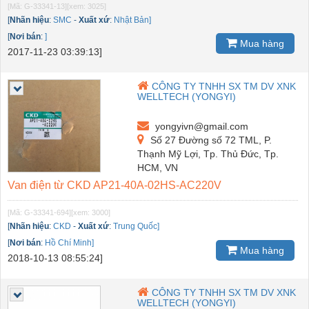
[Mã: G-33341-13]
[xem: 3025]
[
Nhãn hiệu
:
SMC
-
Xuất xứ
:
Nhật Bản]
[
Nơi bán
:
]
Mua hàng
2017-11-23 03:39:13]
CÔNG TY TNHH SX TM DV XNK
WELLTECH (YONGYI)
yongyivn@gmail.com
Số 27 Đường số 72 TML, P.
Thạnh Mỹ Lợi, Tp. Thủ Đức, Tp.
HCM, VN
Van điện từ CKD AP21-40A-02HS-AC220V
[Mã: G-33341-694]
[xem: 3000]
[
Nhãn hiệu
:
CKD
-
Xuất xứ
:
Trung Quốc]
[
Nơi bán
:
Hồ Chí Minh]
Mua hàng
2018-10-13 08:55:24]
CÔNG TY TNHH SX TM DV XNK
WELLTECH (YONGYI)