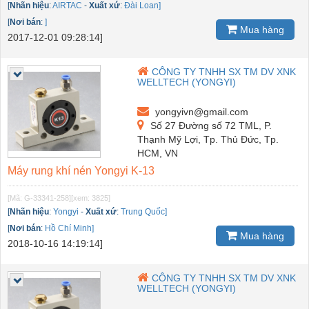
[
Nhãn hiệu
:
AIRTAC
-
Xuất xứ
:
Đài Loan]
[
Nơi bán
:
]
Mua hàng
2017-12-01 09:28:14]
CÔNG TY TNHH SX TM DV XNK
WELLTECH (YONGYI)
yongyivn@gmail.com
Số 27 Đường số 72 TML, P.
Thạnh Mỹ Lợi, Tp. Thủ Đức, Tp.
HCM, VN
Máy rung khí nén Yongyi K-13
[Mã: G-33341-258]
[xem: 3825]
[
Nhãn hiệu
:
Yongyi
-
Xuất xứ
:
Trung Quốc]
[
Nơi bán
:
Hồ Chí Minh]
Mua hàng
2018-10-16 14:19:14]
CÔNG TY TNHH SX TM DV XNK
WELLTECH (YONGYI)