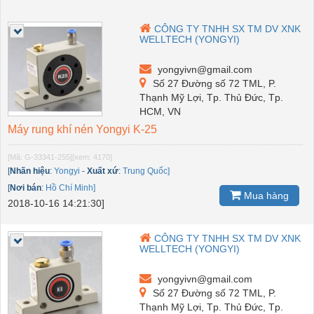
CÔNG TY TNHH SX TM DV XNK
WELLTECH (YONGYI)
yongyivn@gmail.com
Số 27 Đường số 72 TML, P.
Thạnh Mỹ Lợi, Tp. Thủ Đức, Tp.
HCM, VN
Máy rung khí nén Yongyi K-25
[Mã: G-33341-255]
[xem: 4170]
[
Nhãn hiệu
:
Yongyi
-
Xuất xứ
:
Trung Quốc]
[
Nơi bán
:
Hồ Chí Minh]
Mua hàng
2018-10-16 14:21:30]
CÔNG TY TNHH SX TM DV XNK
WELLTECH (YONGYI)
yongyivn@gmail.com
Số 27 Đường số 72 TML, P.
Thạnh Mỹ Lợi, Tp. Thủ Đức, Tp.