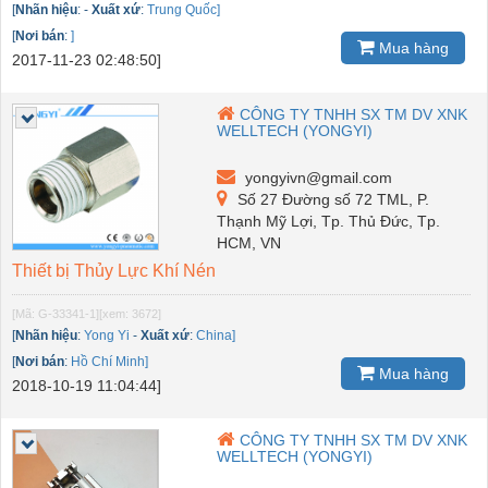
[
Nhãn hiệu
:
-
Xuất xứ
:
Trung Quốc]
[
Nơi bán
:
]
Mua hàng
2017-11-23 02:48:50]
CÔNG TY TNHH SX TM DV XNK
WELLTECH (YONGYI)
yongyivn@gmail.com
Số 27 Đường số 72 TML, P.
Thạnh Mỹ Lợi, Tp. Thủ Đức, Tp.
HCM, VN
Thiết bị Thủy Lực Khí Nén
[Mã: G-33341-1]
[xem: 3672]
[
Nhãn hiệu
:
Yong Yi
-
Xuất xứ
:
China]
[
Nơi bán
:
Hồ Chí Minh]
Mua hàng
2018-10-19 11:04:44]
CÔNG TY TNHH SX TM DV XNK
WELLTECH (YONGYI)