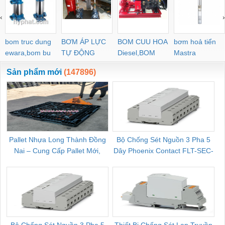
PYJW SL-C PC-C
‹
›
POC-C PL-C
bom truc dung
BƠM ÁP LỰC
BOM CUU HOA
bơm hoả tiển
ewara,bom bu
TỰ ĐỘNG
Diesel,BOM
Mastra
ewara
CHUA CHAY
Sản phẩm mới
(147896)
Pallet Nhựa Long Thành Đồng
Bộ Chống Sét Nguồn 3 Pha 5
Nai – Cung Cấp Pallet Mới,
Dây Phoenix Contact FLT-SEC-
C
Pallet Cũ Giá Tốt
P-T1-3S-264/50-FM - 2909589
Bộ Chống Sét Nguồn 3 Pha 5
Thiết Bị Chống Sét Lan Truyền
B