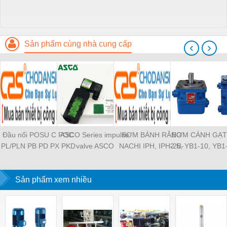
Sản phẩm cùng nhà cung cấp
‹
›
Đầu nối POSU C POC
ASCO Series impulse
BƠM BÁNH RĂNG
BƠM CÁNH GẠT
PL/PLN PB PD PX PKD
valve ASCO
NACHI IPH, IPH-2B-
2.5, YB1-10, YB1
PH PH2 PH3 PCF PLL
SCG353A043 ASCO
6.5-11, IPH-5B-40-21,
YB1-40/12.5, 
PLF PMF PTL SL SS
SCG353A044 ASCO
IPH-2A-5-11, IPH-5A-
100/16 YB1-40
SCA SAFS SASF HVFS
Sản phẩm xem nhiều
SCG353A047 ASCO
50, IPH-3A-13-LT-20,
YB1-16/12 YB1-
HVSF PU PV PE PY
SCG353A050 ASCO
IPH-5B-50-LT-11, IPH-
YB1-40/12 YB1-
PM PLM PZA PK PA
SCG353A051 ASCO
4A-32-LT-20, IPH-6B-
HVFF PLJ PYJ PP PG
SXE353.060
100-L-11, IPH-5A-40-
PEG PW PGJ PPGJ
11