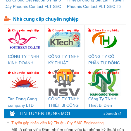
Dây Phoenix Contact FLT-SEC-
Phoenix Contact PLT-SEC-T3-
P-T1-3S-440/35-FM - 2908264
230-FM-PT - 2907928
Nhà cung cấp chuyên nghiệp
CÔNG TY TNHH
CÔNG TY TNHH
CÔNG TY CỔ
KINH DOANH
KỸ THUẬT
PHẦN TỰ ĐỘNG
DỊCH VỤ XNK
KTECH VIỆT
TIẾN HƯNG
PHƯƠNG NAM
NAM
Tan Dong Cang
CÔNG TY TNHH
Công Ty TNHH
company LTD
THIẾT BỊ CÔNG
Thiết Bị Điện
NGHIỆP NIHON
Nam Quốc Thịnh
TIN TUYỂN DỤNG MỚI
» Xem tất cả
SETSUBI VIỆT
Tuyển gấp nhân viên Kỹ Thuật - Cty SMC Engineering
NAM
Mô tả công việc Đảm nhiệm công việc tại phòng kỹ thuật của