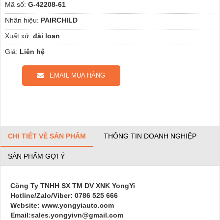
Mã số:
G-42208-61
Nhãn hiệu:
PAIRCHILD
Xuất xứ:
đài loan
Giá:
Liên hệ
EMAIL MUA HÀNG
CHI TIẾT VỀ SẢN PHẨM
THÔNG TIN DOANH NGHIỆP
SẢN PHẨM GỢI Ý
Công Ty TNHH SX TM DV XNK YongYi
Hotline/Zalo/Viber: 0786 525 666
Website: www.yongyiauto.com
Email:sales.yongyivn@gmail.com