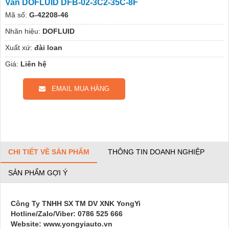
Van DOFLUID DFB-02-3C2-35C-8F
Mã số:
G-42208-46
Nhãn hiệu:
DOFLUID
Xuất xứ:
đài loan
Giá:
Liên hệ
EMAIL MUA HÀNG
CHI TIẾT VỀ SẢN PHẨM
THÔNG TIN DOANH NGHIỆP
SẢN PHẨM GỢI Ý
Công Ty TNHH SX TM DV XNK YongYi
Hotline/Zalo/Viber: 0786 525 666
Website: www.yongyiauto.vn