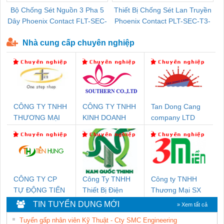
Bộ Chống Sét Nguồn 3 Pha 5
Thiết Bị Chống Sét Lan Truyền
B
Dây Phoenix Contact FLT-SEC-
Phoenix Contact PLT-SEC-T3-
P-T1-3S-440/35-FM - 2908264
230-FM-PT - 2907928
Nhà cung cấp chuyên nghiệp
CÔNG TY TNHH
CÔNG TY TNHH
Tan Dong Cang
THƯƠNG MẠI
KINH DOANH
company LTD
THIÊN ÂN VIỆT
DỊCH VỤ XNK
NAM
PHƯƠNG NAM
CÔNG TY CP
Công Ty TNHH
Công ty TNHH
TỰ ĐỘNG TIẾN
Thiết Bị Điện
Thương Mại SX
HƯNG
Nam Quốc Thịnh
Ba Miền
TIN TUYỂN DỤNG MỚI
» Xem tất cả
Tuyển gấp nhân viên Kỹ Thuật - Cty SMC Engineering