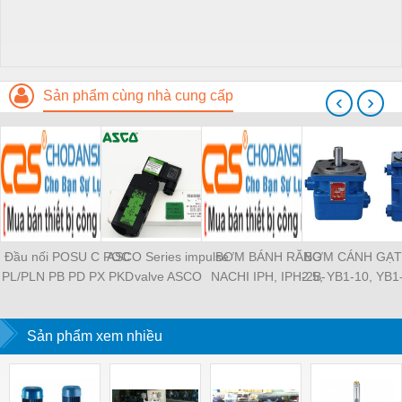
Sản phẩm cùng nhà cung cấp
‹
›
Đầu nối POSU C POC
ASCO Series impulse
BƠM BÁNH RĂNG
BƠM CÁNH GẠT
PL/PLN PB PD PX PKD
valve ASCO
NACHI IPH, IPH-2B-
2.5, YB1-10, YB1
PH PH2 PH3 PCF PLL
SCG353A043 ASCO
6.5-11, IPH-5B-40-21,
YB1-40/12.5, 
PLF PMF PTL SL SS
SCG353A044 ASCO
IPH-2A-5-11, IPH-5A-
100/16 YB1-40
SCA SAFS SASF HVFS
Sản phẩm xem nhiều
SCG353A047 ASCO
50, IPH-3A-13-LT-20,
YB1-16/12 YB1-
HVSF PU PV PE PY
SCG353A050 ASCO
IPH-5B-50-LT-11, IPH-
YB1-40/12 YB1-
PM PLM PZA PK PA
SCG353A051 ASCO
4A-32-LT-20, IPH-6B-
HVFF PLJ PYJ PP PG
SXE353.060
100-L-11, IPH-5A-40-