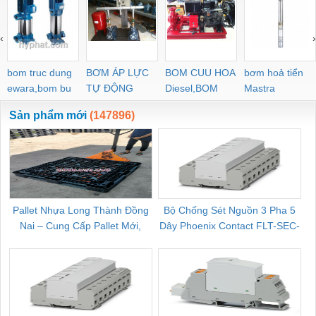
PEG PW PGJ PPGJ
11
PYJW SL-C PC-C
‹
›
POC-C PL-C
bom truc dung
BƠM ÁP LỰC
BOM CUU HOA
bơm hoả tiển
ewara,bom bu
TỰ ĐỘNG
Diesel,BOM
Mastra
ewara
CHUA CHAY
Sản phẩm mới
(147896)
Pallet Nhựa Long Thành Đồng
Bộ Chống Sét Nguồn 3 Pha 5
Nai – Cung Cấp Pallet Mới,
Dây Phoenix Contact FLT-SEC-
C
Pallet Cũ Giá Tốt
P-T1-3S-264/50-FM - 2909589