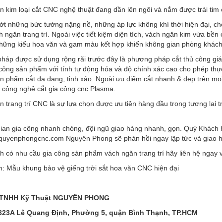
 kim loại cắt CNC nghệ thuật đang dần lên ngôi và nắm được trái tim 
ớt những bức tường nặng nề, những áp lực không khí thời hiện đại, c
 ngăn trang trí. Ngoài việc tiết kiệm diện tích, vách ngăn kim vừa bền
những kiểu hoa văn và gam màu kết hợp khiến không gian phòng khách
háp được sử dụng rộng rãi trước đây là phương pháp cắt thủ công giá
công sản phẩm với tính tự động hóa và độ chính xác cao cho phép thự
 phẩm cắt đa dạng, tinh xảo. Ngoài ưu điểm cắt nhanh & đẹp trên mọi c
 công nghệ cắt gia công cnc Plasma.
 trang trí CNC là sự lựa chọn được ưu tiên hàng đầu trong tương lai tr
gian gia công nhanh chóng, đội ngũ giao hàng nhanh, gọn. Quý Khách h
guyenphongcnc.com
Nguyên Phong sẽ phản hồi ngay lập tức và giao 
 có nhu cầu gia công sản phẩm vách ngăn trang trí hãy liên hệ ngay v
: Mẫu khung bảo vệ giếng trời sắt hoa văn CNC hiện đại
 TNHH Kỹ Thuật NGUYÊN PHONG
 323A Lê Quang Định, Phường 5, quận Bình Thạnh, TP.HCM