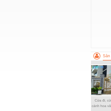
Nước-Vật tư thiết bị
Phốt cơ khí
Sắt, thép, inox các loại
Thí nghiệm-Trang thiết bị
Thiết bị chiếu sáng
Thiết bị chống sét
Sản 
Thiết bị an ninh
Thiết bị công nghiệp
Thiết bị công trình
Thiết bị điện
Thiết bị giáo dục
Cửa đi, c
Thiết bị khác
cánh hoa vă