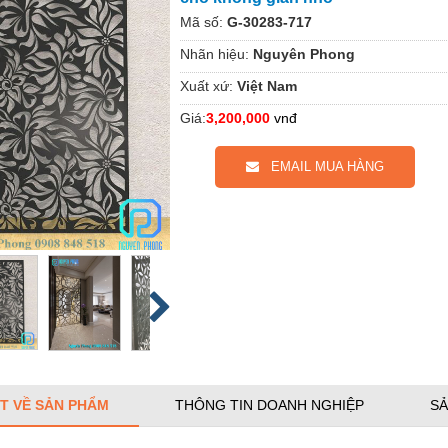
Mã số:
G-30283-717
Nhãn hiệu:
Nguyên Phong
Xuất xứ:
Việt Nam
Giá:
3,200,000
vnđ
EMAIL MUA HÀNG
ẾT VỀ SẢN PHẨM
THÔNG TIN DOANH NGHIỆP
SẢ