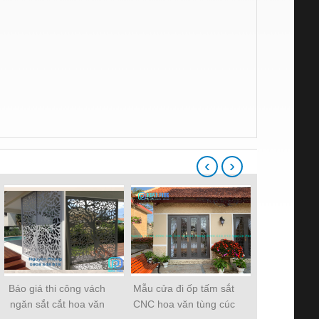
‹
›
Báo giá thi công vách
Mẫu cửa đi ốp tấm sắt
Gia công cắt
ngăn sắt cắt hoa văn
CNC hoa văn tùng cúc
kim loại, hoa