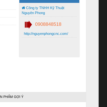
Công ty TNHH Kỹ Thuật
Nguyên Phong
0908848518
http://nguyenphongcnc.com/
N PHẨM GỢI Ý