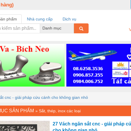
 hàng)
Sản phẩm
Nhà cung cấp
Dịch vụ
Danh mục
V
ắt cnc - giải pháp cứu cánh cho không gian nhỏ
MỤC SẢN PHẨM
»
Sắt, thép, inox các loại
27 Vách ngăn sắt cnc - giải pháp c
cho không gian nhỏ