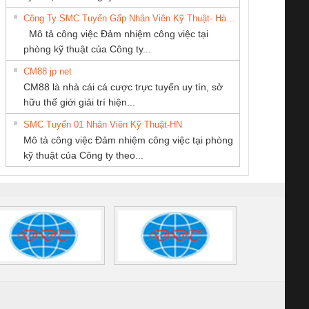
DỊCH VỤ XNK
THIÊN ÂN VIỆT
6960 – PSR-
TRANSCLINIC 16I+
TRANSCLINIC 16I+
BAS 
Công Ty SMC Tuyển Gấp Nhân Viên Kỹ Thuật- Hà Nội
PHƯƠNG NAM
NAM
SCP-
1K5 L (2433950000)
(2008130000)
(28
Mô tả công việc Đảm nhiệm công việc tại
/FSP/2X1/1X2
phòng kỹ thuật của Công ty...
CM88 jp net
CÔNG TY TNHH
CÔNG TY TNHH
CÔNG TY CP TỰ
CM88 là nhà cái cá cược trực tuyến uy tín, sở
THIẾT BỊ CÔNG
KỸ THUẬT KTECH
ĐỘNG TIẾN
iám sát chuỗi
Bộ chỉnh lưu nguồn
Nẹp nhôm chống
Bộ c
hữu thế giới giải trí hiện...
NGHIỆP NIHON
VIỆT NAM
HƯNG
tấm pin
điện TRANSCLINIC
trơn Đà Nẵng
giám 
SETSUBI VIỆT
SMC Tuyển 01 Nhân Viên Kỹ Thuật-HN
SCLINIC 16I+
BKE 1K5.4
Sola
NAM
Mô tả công việc Đảm nhiệm công việc tại phòng
 (2502520000)
(7791400879)2. Giá
TRAN
kỹ thuật của Công ty theo...
1K5.4