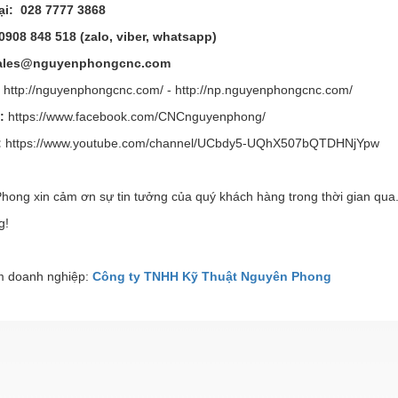
ại:
028 7777 3868
 0908 848 518 (zalo, viber, whatsapp)
ales@nguyenphongcnc.com
:
http://nguyenphongcnc.com/ - http://np.nguyenphongcnc.com/
e:
https://www.facebook.com/CNCnguyenphong/
:
https://www.youtube.com/channel/UCbdy5-UQhX507bQTDHNjYpw
hong xin cảm ơn sự tin tưởng của quý khách hàng trong thời gian qua
g!
 doanh nghiệp:
Công ty TNHH Kỹ Thuật Nguyên Phong