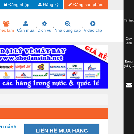
Đăng nhập
Đăng ký
Đăng sản phẩm
Tin tức
iệc làm
Cần mua
Dịch vụ
Nhà cung cấp
Video clip
Quy
định
Bảng
giá QC
ứu cánh
LIÊN HỆ MUA HÀNG