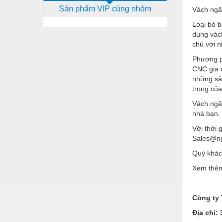
Sản phẩm VIP cùng nhóm
Vách ngăn
Dịch vụ - Thi công
Loại bỏ b
Điện công nghiệp
dụng vách
chủ với 
Điện gia dụng
Phương p
Điện Lạnh
CNC gia 
những sản
Đóng tàu Thiết bị
trọng của
Đúc chính xác Thiết bị
Vách ngăn
nhà bạn.
Dụng cụ cầm tay
Với thời 
Dụng cụ cắt gọt
Sales@n
Dụng cụ điện
Quý khách
Xem thêm
Dụng cụ đo
Gỗ - Trang thiết bị
Công ty
Hàn cắt - Thiết bị
Địa chỉ: