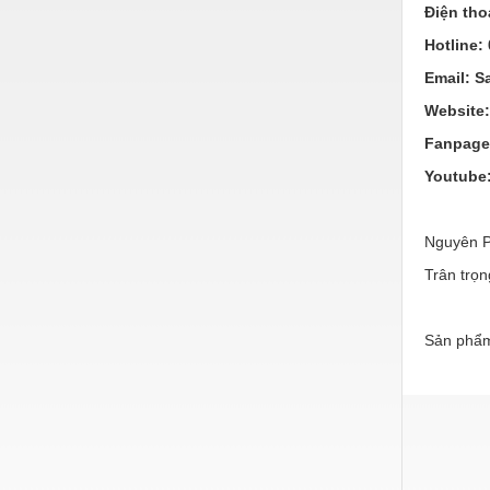
Hóa chất-Trang thiết bị
Điện tho
Kệ công nghiệp
Hotline:
Email:
S
Khí nén - Thiết bị
Website
Khuôn mẫu - Phụ tùng
Fanpag
Lọc công nghiệp
Youtube
Máy công cụ - Phụ tùng
Mỏ - Trang thiết bị
Nguyên P
Trân trọn
Mô tơ - Hộp số
Môi trường - Thiết bị
Sản phẩm
Nâng hạ - Trang thiết bị
Nội - Ngoại thất - văn phòng
Nồi hơi - Trang thiết bị
Nông nghiệp - Thiết bị