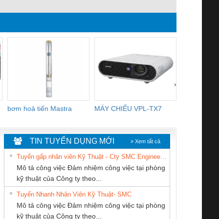
CNC mỹ thuật cho biệt
trúc mai, hoa văn CNC
kế theo y
thự, nhà phố 2021
bảo vệ cửa đẹp
chuyên nghi
xác
›
bơm hoả tiển Mastra
MÁY CHIẾU VPL-TX7
BOM DINH
WHITE
TIN TUYỂN DỤNG MỚI
» Xem tất cả
Tuyển gấp nhân viên Kỹ Thuật - Cty SMC Engineering
Mô tả công việc Đảm nhiệm công việc tại phòng
kỹ thuật của Công ty theo...
Tuyển Nhanh Nhân Viên Kỹ Thuật- SMC
CÔNG TY TNHH
CÔNG TY TNHH
Cty TNHH TM QC
 Le An Toàn
Bộ giám sát chuỗi
Bộ giám sát dòng
Bộ ng
Mô tả công việc Đảm nhiệm công việc tại phòng
KINH DOANH
THƯƠNG MẠI
Ba Miền
enix Contact
tấm pin
điện chuỗi
ray W
kỹ thuật của Công ty theo...