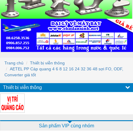
Trang chủ
Thiết bị viễn thông
AETEL PP Cáp quang 4 6 8 12 16 24 32 36 48 sợi FO, ODF,
Converter giá tốt
Thiết bị viễn thông
Sản phẩm VIP cùng nhóm