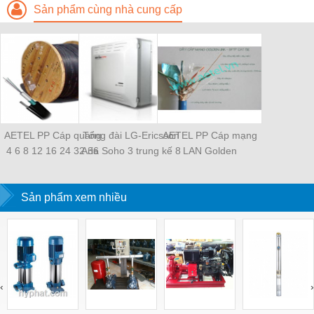
Sản phẩm cùng nhà cung cấp
AETEL PP Cáp quang
Tổng đài LG-Ericsson
AETEL PP Cáp mạng
4 6 8 12 16 24 32 36
Aria Soho 3 trung kế 8
LAN Golden
48 sợi FO, ODF,
thuê bao
Link(Japan) bọc kim,
Converter giá tốt
chống nhiễu mầu đẹp
Sản phẩm xem nhiều
giá tốt có hình
‹
›