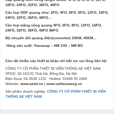
16FO, 24FO, 32FO, 36FO, 48FO
Các loại ODF quang như: 2FO, 4FO, 6FO, 8FO, 12FO, 16FO,
24FO, 32FO, 36FO, 48FO…
Các loại măng xông quang 4FO, 6FO, 8FO, 12FO, 16FO,
24FO, 32FO, 36FO, 48FO 96FO
Bộ chuyển đổi quang điện(converter) 20KM, 40KM…
Hãng sản xuất: Vianacap – NM Z43 – NM M3
Còn rất nhiều các thiết bị khác chi tiết xin vui lòng liên hệ:
CÔNG TY CỔ PHẦN THIẾT BỊ VIỄN THÔNG AE VIỆT NAM
VPGD: Số 16/131 Thái Hà, Đống Đa, Hà Nội
Điện thoại: 04-3538 1232 Hotline: 01668 35 2468
Website:
www.aetel.vn
|
www.vatlieumang.vn
Sản phẩm doanh nghiệp:
CÔNG TY CỔ PHẦN THIẾT BỊ VIỄN
THÔNG AE VIỆT NAM