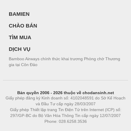
BAMIEN
CHÀO BÁN
TÌM MUA
DỊCH VỤ
Bamboo Airways chính thức khai trương Phòng chờ Thương
gia tại Côn Đảo
Bản quyền 2006 - 2026 thuộc về chodansinh.net
Giấy phép đăng ký Kinh doanh số: 4102048591 do Sở Kế Hoạch
và Đầu Tư cấp ngày 28/03/2007
Giấy phép Thiết lập trang Tin Điện Tử trên Internet (ICP) số:
297/GP-BC do Bộ Văn Hóa Thông Tin cấp ngày 12/07/2007
Phone: 028.6258.3536
Phòng trọ
|
https://bdsgroup.vn
https://kqxs123.com