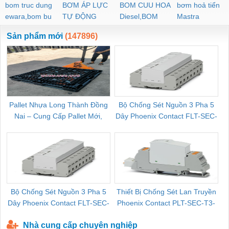
bom truc dung
BƠM ÁP LỰC
BOM CUU HOA
bơm hoả tiển
ewara,bom bu
TỰ ĐỘNG
Diesel,BOM
Mastra
ewara
CHUA CHAY
Sản phẩm mới
(147896)
Pallet Nhựa Long Thành Đồng
Bộ Chống Sét Nguồn 3 Pha 5
Nai – Cung Cấp Pallet Mới,
Dây Phoenix Contact FLT-SEC-
C
Pallet Cũ Giá Tốt
P-T1-3S-264/50-FM - 2909589
Bộ Chống Sét Nguồn 3 Pha 5
Thiết Bị Chống Sét Lan Truyền
B
Dây Phoenix Contact FLT-SEC-
Phoenix Contact PLT-SEC-T3-
P-T1-3S-440/35-FM - 2908264
230-FM-PT - 2907928
Nhà cung cấp chuyên nghiệp