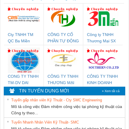
Cty TNHH TM
CÔNG TY CỔ
Công ty TNHH
QC Ba Miền
PHẦN TỰ ĐỘNG
Thương Mại SX
TIẾN HƯNG
Ba Miền
CONG TY TNHH
CÔNG TY TNHH
CÔNG TY TNHH
TM-DV DAI
THƯƠNG MẠI
KINH DOANH
DONG THANH
THIÊN ÂN VIỆT
DỊCH VỤ XNK
TIN TUYỂN DỤNG MỚI
» Xem tất cả
NAM
PHƯƠNG NAM
Tuyển gấp nhân viên Kỹ Thuật - Cty SMC Engineering
Mô tả công việc Đảm nhiệm công việc tại phòng kỹ thuật của
Công ty theo...
Tuyển Nhanh Nhân Viên Kỹ Thuật- SMC
Mô tả công việc Đảm nhiệm công việc tại phòng kỹ thuật của