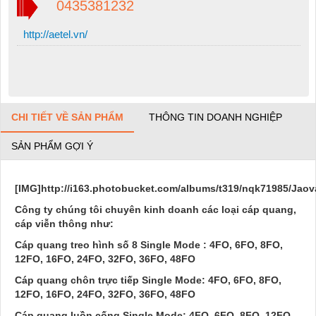
0435381232
http://aetel.vn/
CHI TIẾT VỀ SẢN PHẨM
THÔNG TIN DOANH NGHIỆP
SẢN PHẨM GỢI Ý
[IMG]http://i163.photobucket.com/albums/t319/nqk71985/Jaov
Công ty chúng tôi chuyên kinh doanh các loại cáp quang,
cáp viễn thông như:
Cáp quang treo hình số 8 Single Mode
: 4FO, 6FO, 8FO,
12FO, 16FO, 24FO, 32FO, 36FO, 48FO
Cáp quang chôn trực tiếp Single Mode:
4FO, 6FO, 8FO,
12FO, 16FO, 24FO, 32FO, 36FO, 48FO
Cáp quang luồn cống Single Mode:
4FO, 6FO, 8FO, 12FO,