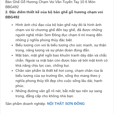
Bàn Ghế Gỗ Hương Chạm Voi Vân Tuyển Tay 10 6 Món
BBG492
2. Đặc điểm thiết kế của bộ bàn ghế gỗ hương chạm voi
BBG492
Hình ảnh chủ đạo của bộ bàn ghế này đó là hình ảnh
chạm voi từ chương ghế đến tay ghế, đã được những
người nghệ nhân Sơn Đông đục chạm tỉ mỉ mang đến
những ý nghĩa phong thủy đặc biệt.
Biểu tượng con voi là biểu tượng cho sức mạnh, sự thận
trọng, năng lượng và sự phán đoán đúng đắn.
Mặt bàn, mặt ghế ngồi bao khuôn tranh dày dặn và chắc
chắn. Ngoài ra mặt bàn còn được bảo vệ bởi mặt kính có
khả năng chịu lực cao, chống bụi.
Chân sản phẩm là thiết kế hơi cong, chạm chân rùa là
biểu tượng của sự trường tồn, sống thọ mang theo ý
nghĩa phong thủy tốt đẹp cho cuộc sống lâu dài, hạnh
phúc.
Những đường vân gỗ rõ nét, bắt mắt tạo nên sự sang
trọng, đẳng cấp cho không nhà bạn.
Sản phẩm doanh nghiệp:
NỘI THẤT SƠN ĐÔNG