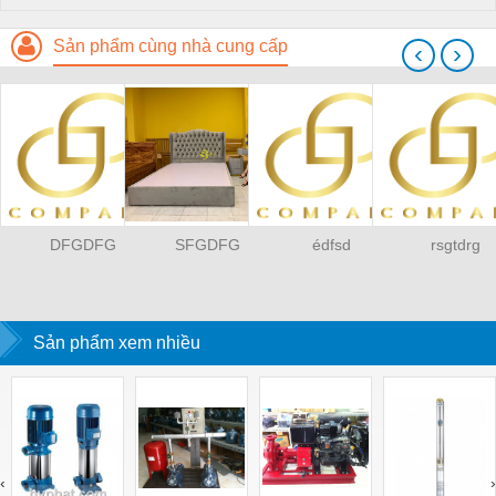
Sản phẩm cùng nhà cung cấp
‹
›
DFGDFG
SFGDFG
édfsd
rsgtdrg
Sản phẩm xem nhiều
‹
›