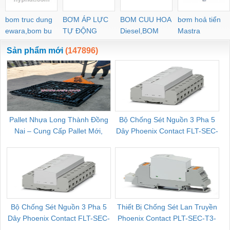
bom truc dung
BƠM ÁP LỰC
BOM CUU HOA
bơm hoả tiển
ewara,bom bu
TỰ ĐỘNG
Diesel,BOM
Mastra
ewara
CHUA CHAY
Sản phẩm mới
(147896)
Pallet Nhựa Long Thành Đồng
Bộ Chống Sét Nguồn 3 Pha 5
Nai – Cung Cấp Pallet Mới,
Dây Phoenix Contact FLT-SEC-
C
Pallet Cũ Giá Tốt
P-T1-3S-264/50-FM - 2909589
Bộ Chống Sét Nguồn 3 Pha 5
Thiết Bị Chống Sét Lan Truyền
B
Dây Phoenix Contact FLT-SEC-
Phoenix Contact PLT-SEC-T3-
P-T1-3S-440/35-FM - 2908264
230-FM-PT - 2907928