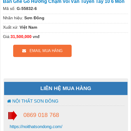
Bàn Ghế Gỗ Hương Chạm Voi Vân Tuyển Tay 10 6 Món
Mã số:
G-55832-6
Nhãn hiệu:
Sơn Đông
Xuất xứ:
Việt Nam
Giá:
31,500,000
vnđ
EMAIL MUA HÀNG
LIÊN HỆ MUA HÀNG
NỘI THẤT SƠN ĐÔNG
0869 018 768
https://noithatsondong.com/