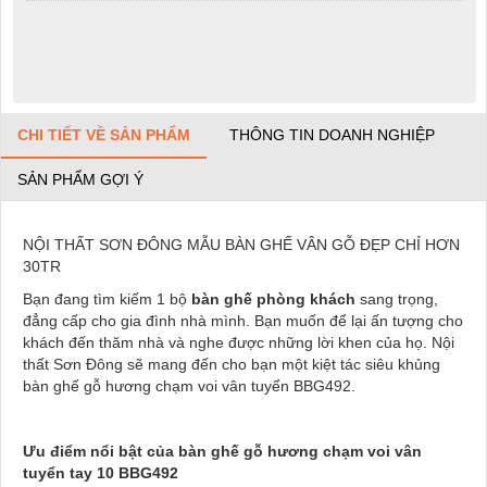
CHI TIẾT VỀ SẢN PHẨM
THÔNG TIN DOANH NGHIỆP
SẢN PHẨM GỢI Ý
NỘI THẤT SƠN ĐÔNG MẪU BÀN GHẾ VÂN GỖ ĐẸP CHỈ HƠN
30TR
Bạn đang tìm kiếm 1 bộ
bàn ghế phòng khách
sang trọng,
đẳng cấp cho gia đình nhà mình. Bạn muốn để lại ấn tượng cho
khách đến thăm nhà và nghe được những lời khen của họ. Nội
thất Sơn Đông sẽ mang đến cho bạn một kiệt tác siêu khủng
bàn ghế gỗ hương chạm voi vân tuyển BBG492.
Ưu điểm nổi bật của bàn ghế gỗ hương chạm voi vân
tuyển tay 10 BBG492