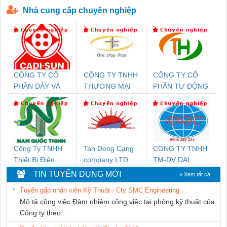
Nhà cung cấp chuyên nghiệp
CÔNG TY CỔ
CÔNG TY TNHH
CÔNG TY CỔ
PHẦN DÂY VÀ
THƯƠNG MẠI
PHẦN TỰ ĐỘNG
CÁP ĐIỆN
THIÊN ÂN VIỆT
TIẾN HƯNG
THƯỢNG ĐÌNH
NAM
Công Ty TNHH
Tan Dong Cang
CONG TY TNHH
Thiết Bị Điện
company LTD
TM-DV DAI
Nam Quốc Thịnh
DONG THANH
TIN TUYỂN DỤNG MỚI
» Xem tất cả
Tuyển gấp nhân viên Kỹ Thuật - Cty SMC Engineering
Mô tả công việc Đảm nhiệm công việc tại phòng kỹ thuật của
Công ty theo...