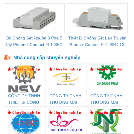
Pallet Cũ Giá Tốt
P-T1-3S-264/50-FM - 2909589
Bộ Chống Sét Nguồn 3 Pha 5
Thiết Bị Chống Sét Lan Truyền
B
Dây Phoenix Contact FLT-SEC-
Phoenix Contact PLT-SEC-T3-
P-T1-3S-440/35-FM - 2908264
230-FM-PT - 2907928
Nhà cung cấp chuyên nghiệp
CÔNG TY TNHH
CÔNG TY TNHH
CÔNG TY TNHH
THIẾT BỊ CÔNG
THƯƠNG MẠI
THƯƠNG MẠI
NGHIỆP NIHON
THIÊN ÂN VIỆT
DỊCH VỤ KỸ
SETSUBI VIỆT
NAM
THUẬT ĐIỆN CƠ
NAM
GIA HƯNG
PHÁT