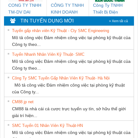
CONG TY TNHH
CÔNG TY TNHH
Công Ty TNHH
TM-DV DAI
KINH DOANH
Thiết Bị Điện
DONG THANH
DỊCH VỤ XNK
Nam Quốc Thịnh
TIN TUYỂN DỤNG MỚI
» Xem tất cả
PHƯƠNG NAM
Tuyển gấp nhân viên Kỹ Thuật - Cty SMC Engineering
Mô tả công việc Đảm nhiệm công việc tại phòng kỹ thuật của
Công ty theo...
Tuyển Nhanh Nhân Viên Kỹ Thuật- SMC
Mô tả công việc Đảm nhiệm công việc tại phòng kỹ thuật của
Công ty theo...
Công Ty SMC Tuyển Gấp Nhân Viên Kỹ Thuật- Hà Nội
Mô tả công việc Đảm nhiệm công việc tại phòng kỹ thuật
của Công ty...
CM88 jp net
CM88 là nhà cái cá cược trực tuyến uy tín, sở hữu thế giới
giải trí hiện...
SMC Tuyển 01 Nhân Viên Kỹ Thuật-HN
Mô tả công việc Đảm nhiệm công việc tại phòng kỹ thuật của