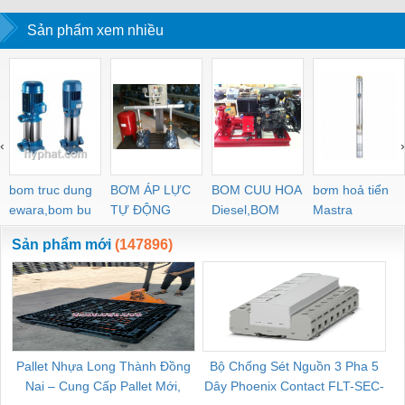
Sản phẩm xem nhiều
‹
›
bom truc dung
BƠM ÁP LỰC
BOM CUU HOA
bơm hoả tiển
ewara,bom bu
TỰ ĐỘNG
Diesel,BOM
Mastra
ewara
CHUA CHAY
Sản phẩm mới
(147896)
Pallet Nhựa Long Thành Đồng
Bộ Chống Sét Nguồn 3 Pha 5
Nai – Cung Cấp Pallet Mới,
Dây Phoenix Contact FLT-SEC-
C