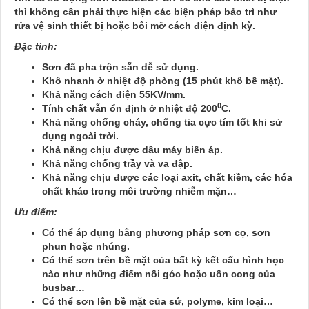
thì không cần phải thực hiện các biện pháp bảo trì như
rửa vệ sinh thiết bị hoặc bôi mỡ cách điện định kỳ.
Đặc tính:
Sơn đã pha trộn sẵn dễ sử dụng.
Khô nhanh ở nhiệt độ phòng (15 phút khô bề mặt).
Khả năng cách điện 55KV/mm.
0
Tính chất vẫn ổn định ở nhiệt độ 200
C.
Khả năng chống cháy, chống tia cực tím tốt khi sử
dụng ngoài trời.
Khả năng chịu được dầu máy biến áp.
Khả năng chống trầy và va đập.
Khả năng chịu được các loại axit, chất kiềm, các hóa
chất khác trong môi trường nhiễm mặn…
Ưu điểm:
Có thể áp dụng bằng phương pháp sơn cọ, sơn
phun hoặc nhúng.
Có thể sơn trên bề mặt của bất kỳ kết cấu hình học
nào như những điểm nối góc hoặc uốn cong của
busbar…
Có thể sơn lên bề mặt của sứ, polyme, kim loại…