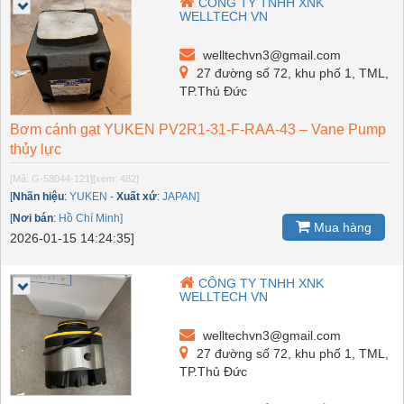
CÔNG TY TNHH XNK
WELLTECH VN
welltechvn3@gmail.com
27 đường số 72, khu phố 1, TML,
TP.Thủ Đức
Bơm cánh gạt YUKEN PV2R1-31-F-RAA-43 – Vane Pump
thủy lực
[Mã: G-58044-121]
[xem: 482]
[
Nhãn hiệu
:
YUKEN
-
Xuất xứ
:
JAPAN]
[
Nơi bán
:
Hồ Chí Minh]
Mua hàng
2026-01-15 14:24:35]
CÔNG TY TNHH XNK
WELLTECH VN
welltechvn3@gmail.com
27 đường số 72, khu phố 1, TML,
TP.Thủ Đức