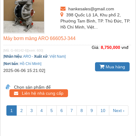
hankesales@gmail.com
398 Quốc Lộ 1A, Khu phố 2,
Phường Tam Bình, TP. Thủ Đức, TP.
Hồ Chí Minh, Việt...
Máy bơm màng ARO 66605J-344
Giá:
8,750,000
vnđ
[Mã: G-66142-6]
[xem: 600]
[
Nhãn hiệu
:
ARO
-
Xuất xứ
:
Việt Nam]
[
Nơi bán
:
Hồ Chí Minh]
Mua hàng
2025-06-06 15:21:02]
Chọn sản phẩm để
Liên hệ nhà cung cấp
1
2
3
4
5
6
7
8
9
10
Next ›