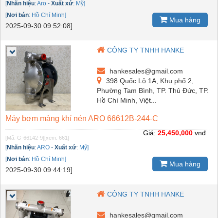
[
Nhãn hiệu
:
Aro
-
Xuất xứ
:
Mỹ]
[
Nơi bán
:
Hồ Chí Minh]
Mua hàng
2025-09-30 09:52:08]
CÔNG TY TNHH HANKE
hankesales@gmail.com
398 Quốc Lộ 1A, Khu phố 2,
Phường Tam Bình, TP. Thủ Đức, TP.
Hồ Chí Minh, Việt...
Máy bơm màng khí nén ARO 66612B-244-C
Giá:
25,450,000
vnđ
[Mã: G-66142-9]
[xem: 661]
[
Nhãn hiệu
:
ARO
-
Xuất xứ
:
Mỹ]
[
Nơi bán
:
Hồ Chí Minh]
Mua hàng
2025-09-30 09:44:19]
CÔNG TY TNHH HANKE
hankesales@gmail.com