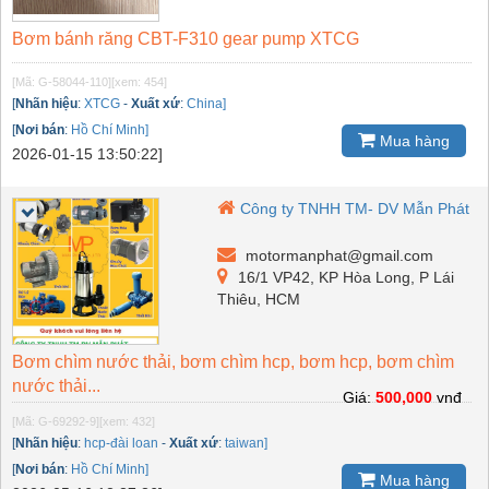
Bơm bánh răng CBT-F310 gear pump XTCG
[Mã: G-58044-110]
[xem: 454]
[
Nhãn hiệu
:
XTCG
-
Xuất xứ
:
China]
[
Nơi bán
:
Hồ Chí Minh]
Mua hàng
2026-01-15 13:50:22]
Công ty TNHH TM- DV Mẫn Phát
motormanphat@gmail.com
16/1 VP42, KP Hòa Long, P Lái
Thiêu, HCM
Bơm chìm nước thải, bơm chìm hcp, bơm hcp, bơm chìm
nước thải...
Giá:
500,000
vnđ
[Mã: G-69292-9]
[xem: 432]
[
Nhãn hiệu
:
hcp-đài loan
-
Xuất xứ
:
taiwan]
[
Nơi bán
:
Hồ Chí Minh]
Mua hàng