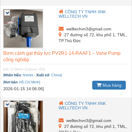
CÔNG TY TNHH XNK
WELLTECH VN
welltechvn3@gmail.com
27 đường số 72, khu phố 1, TML,
TP.Thủ Đức
Bơm cánh gạt thủy lực PV2R1-14-RAAF1 – Vane Pump
công nghiệp
[Mã: G-58044-116]
[xem: 490]
[
Nhãn hiệu
:
Nvicks
-
Xuất xứ
:
China]
[
Nơi bán
:
Hồ Chí Minh]
Mua hàng
2026-01-15 14:06:06]
CÔNG TY TNHH XNK
WELLTECH VN
welltechvn3@gmail.com
27 đường số 72, khu phố 1, TML,