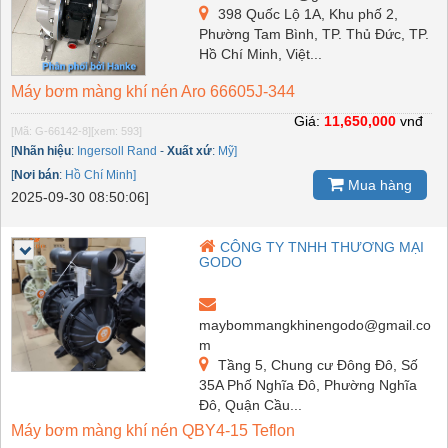
398 Quốc Lộ 1A, Khu phố 2,
Phường Tam Bình, TP. Thủ Đức, TP.
Hồ Chí Minh, Việt...
Máy bơm màng khí nén Aro 66605J-344
Giá:
11,650,000
vnđ
[Mã: G-66142-8]
[xem: 593]
[
Nhãn hiệu
:
Ingersoll Rand
-
Xuất xứ
:
Mỹ]
[
Nơi bán
:
Hồ Chí Minh]
Mua hàng
2025-09-30 08:50:06]
CÔNG TY TNHH THƯƠNG MẠI
GODO
maybommangkhinengodo@gmail.co
m
Tầng 5, Chung cư Đông Đô, Số
35A Phố Nghĩa Đô, Phường Nghĩa
Đô, Quận Cầu...
Máy bơm màng khí nén QBY4-15 Teflon