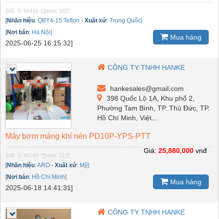
[Mã: G-66416-1]
[xem: 582]
[
Nhãn hiệu
:
QBY4-15 Teflon
-
Xuất xứ
:
Trung Quốc]
[
Nơi bán
:
Hà Nội]
Mua hàng
2025-06-25 16:15:32]
CÔNG TY TNHH HANKE
hankesales@gmail.com
398 Quốc Lộ 1A, Khu phố 2,
Phường Tam Bình, TP. Thủ Đức, TP.
Hồ Chí Minh, Việt...
Máy bơm màng khí nén PD10P-YPS-PTT
Giá:
25,880,000
vnđ
[Mã: G-66142-7]
[xem: 517]
[
Nhãn hiệu
:
ARO
-
Xuất xứ
:
Mỹ]
[
Nơi bán
:
Hồ Chí Minh]
Mua hàng
2025-06-18 14:41:31]
CÔNG TY TNHH HANKE