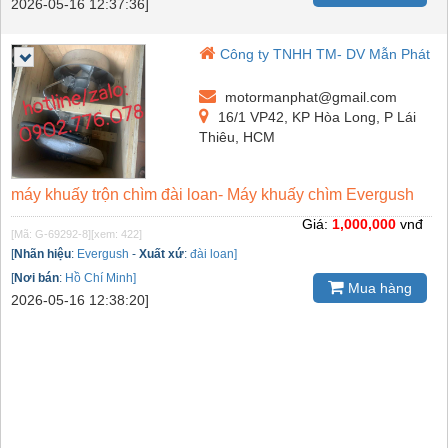
2026-05-16 12:37:36]
Công ty TNHH TM- DV Mẫn Phát
motormanphat@gmail.com
16/1 VP42, KP Hòa Long, P Lái
Thiêu, HCM
máy khuấy trộn chìm đài loan- Máy khuấy chìm Evergush
Giá:
1,000,000
vnđ
[Mã: G-69292-8]
[xem: 422]
[
Nhãn hiệu
:
Evergush
-
Xuất xứ
:
đài loan]
[
Nơi bán
:
Hồ Chí Minh]
Mua hàng
2026-05-16 12:38:20]