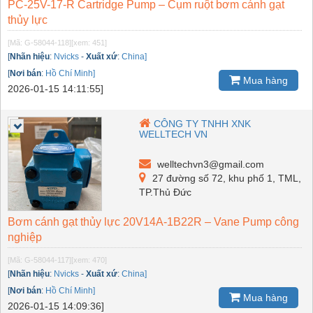
PC-25V-17-R Cartridge Pump – Cụm ruột bơm cánh gạt
thủy lực
[Mã: G-58044-118]
[xem: 451]
[
Nhãn hiệu
:
Nvicks
-
Xuất xứ
:
China]
[
Nơi bán
:
Hồ Chí Minh]
Mua hàng
2026-01-15 14:11:55]
CÔNG TY TNHH XNK
WELLTECH VN
welltechvn3@gmail.com
27 đường số 72, khu phố 1, TML,
TP.Thủ Đức
Bơm cánh gạt thủy lực 20V14A-1B22R – Vane Pump công
nghiệp
[Mã: G-58044-117]
[xem: 470]
[
Nhãn hiệu
:
Nvicks
-
Xuất xứ
:
China]
[
Nơi bán
:
Hồ Chí Minh]
Mua hàng
2026-01-15 14:09:36]