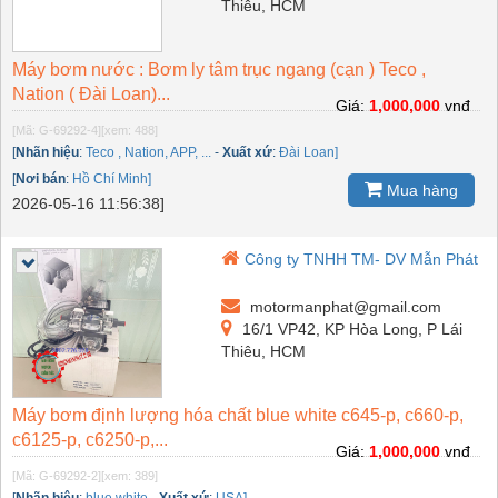
Thiêu, HCM
Máy bơm nước : Bơm ly tâm trục ngang (cạn ) Teco ,
Nation ( Đài Loan)...
Giá:
1,000,000
vnđ
[Mã: G-69292-4]
[xem: 488]
[
Nhãn hiệu
:
Teco , Nation, APP, ...
-
Xuất xứ
:
Đài Loan]
[
Nơi bán
:
Hồ Chí Minh]
Mua hàng
2026-05-16 11:56:38]
Công ty TNHH TM- DV Mẫn Phát
motormanphat@gmail.com
16/1 VP42, KP Hòa Long, P Lái
Thiêu, HCM
Máy bơm định lượng hóa chất blue white c645-p, c660-p,
c6125-p, c6250-p,...
Giá:
1,000,000
vnđ
[Mã: G-69292-2]
[xem: 389]
[
Nhãn hiệu
:
blue white
-
Xuất xứ
:
USA]