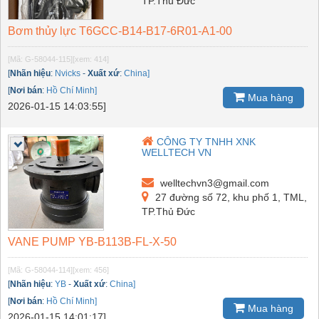
TP.Thủ Đức
Bơm thủy lực T6GCC-B14-B17-6R01-A1-00
[Mã: G-58044-115]
[xem: 414]
[
Nhãn hiệu
:
Nvicks
-
Xuất xứ
:
China]
[
Nơi bán
:
Hồ Chí Minh]
Mua hàng
2026-01-15 14:03:55]
CÔNG TY TNHH XNK
WELLTECH VN
welltechvn3@gmail.com
27 đường số 72, khu phố 1, TML,
TP.Thủ Đức
VANE PUMP YB-B113B-FL-X-50
[Mã: G-58044-114]
[xem: 456]
[
Nhãn hiệu
:
YB
-
Xuất xứ
:
China]
[
Nơi bán
:
Hồ Chí Minh]
Mua hàng
2026-01-15 14:01:17]