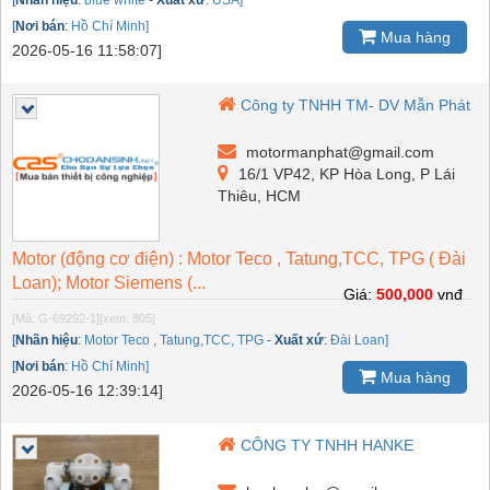
[
Nơi bán
:
Hồ Chí Minh]
Mua hàng
2026-05-16 11:58:07]
Công ty TNHH TM- DV Mẫn Phát
motormanphat@gmail.com
16/1 VP42, KP Hòa Long, P Lái
Thiêu, HCM
Motor (động cơ điện) : Motor Teco , Tatung,TCC, TPG ( Đài
Loan); Motor Siemens (...
Giá:
500,000
vnđ
[Mã: G-69292-1]
[xem: 805]
[
Nhãn hiệu
:
Motor Teco , Tatung,TCC, TPG
-
Xuất xứ
:
Đài Loan]
[
Nơi bán
:
Hồ Chí Minh]
Mua hàng
2026-05-16 12:39:14]
CÔNG TY TNHH HANKE