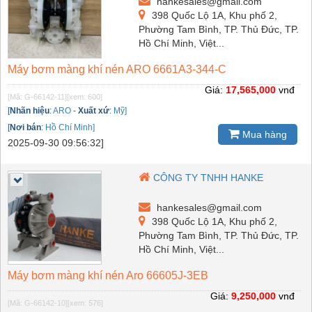
hankesales@gmail.com
398 Quốc Lộ 1A, Khu phố 2,
Phường Tam Bình, TP. Thủ Đức, TP.
Hồ Chí Minh, Việt...
Máy bơm màng khí nén ARO 6661A3-344-C
Giá:
17,565,000
vnđ
[Mã: G-66142-11]
[xem: 600]
[
Nhãn hiệu
:
ARO
-
Xuất xứ
:
Mỹ]
[
Nơi bán
:
Hồ Chí Minh]
Mua hàng
2025-09-30 09:56:32]
CÔNG TY TNHH HANKE
hankesales@gmail.com
398 Quốc Lộ 1A, Khu phố 2,
Phường Tam Bình, TP. Thủ Đức, TP.
Hồ Chí Minh, Việt...
Máy bơm màng khí nén Aro 66605J-3EB
Giá:
9,250,000
vnđ
[Mã: G-66142-10]
[xem: 576]