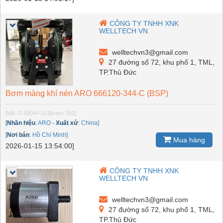
CÔNG TY TNHH XNK
WELLTECH VN
welltechvn3@gmail.com
27 đường số 72, khu phố 1, TML,
TP.Thủ Đức
Bơm màng khí nén ARO 666120-344-C (BSP)
[Mã: G-58044-113]
[xem: 391]
[
Nhãn hiệu
:
ARO
-
Xuất xứ
:
China]
[
Nơi bán
:
Hồ Chí Minh]
Mua hàng
2026-01-15 13:54:00]
CÔNG TY TNHH XNK
WELLTECH VN
welltechvn3@gmail.com
27 đường số 72, khu phố 1, TML,
TP.Thủ Đức