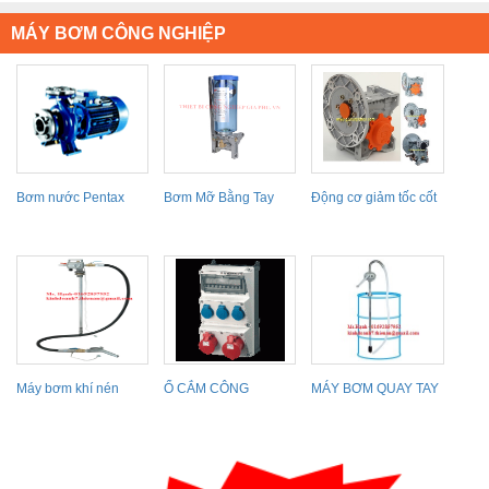
MÁY BƠM CÔNG NGHIỆP
Bơm nước Pentax
Bơm Mỡ Bằng Tay
Động cơ giảm tốc cốt
Italy
MYG-08 YGL-08T
âm vuông góc 2...
LSG-08
Máy bơm khí nén
Ổ CẮM CÔNG
MÁY BƠM QUAY TAY
thùng phuy
NGHIỆP MENEKES
KIỂU THÙNG PHUY
Aquasystem...
HF 1000EX