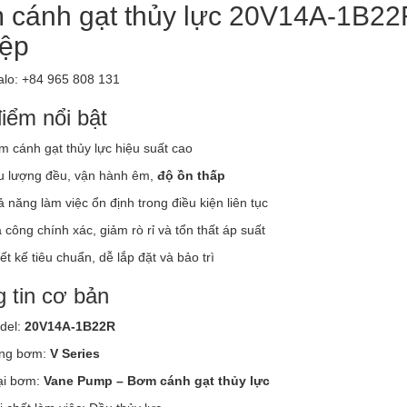
 cánh gạt thủy lực 20V14A-1B2
iệp
alo: +84 965 808 131
iểm nổi bật
 cánh gạt thủy lực hiệu suất cao
u lượng đều, vận hành êm,
độ ồn thấp
 năng làm việc ổn định trong điều kiện liên tục
 công chính xác, giảm rò rỉ và tổn thất áp suất
ết kế tiêu chuẩn, dễ lắp đặt và bảo trì
 tin cơ bản
del:
20V14A-1B22R
ng bơm:
V Series
ại bơm:
Vane Pump – Bơm cánh gạt thủy lực