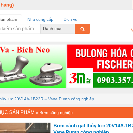
 hàng)
Sản phẩm
Nhà cung cấp
Dịch vụ
Danh mục
V
thủy lực 20V14A-1B22R – Vane Pump công nghiệp
MỤC SẢN PHẨM
»
Bơm công nghiệp
Bơm cánh gạt thủy lực 20V14A-1B
Vane Pump công nghiệp