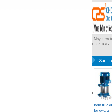
Nước-Vật tư thiết bị
Phốt cơ khí
Sắt, thép, inox các loại
Thí nghiệm-Trang thiết bị
Máy bơm b
Thiết bị chiếu sáng
HGP HGP-5
2B-G1 H
Thiết bị chống sét
L826R-4B
Thiết bị an ninh
53A-L33R-X
Sản ph
HGP-555A
Thiết bị công nghiệp
4BD-F2 H
L36L-X-4BD
Thiết bị công trình
F92L-X-4BJ
Thiết bị điện
L44R-Z-4
‹
Thiết bị giáo dục
bom truc 
Thiết bị khác
bu ewara