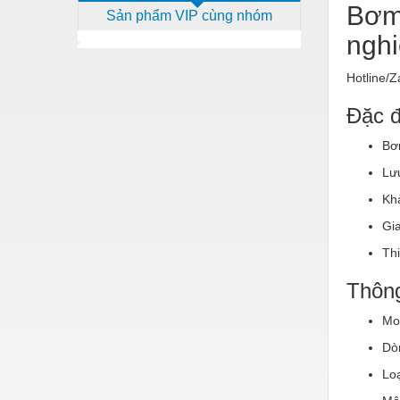
Bơm
Sản phẩm VIP cùng nhóm
Dịch vụ - Thi công
ngh
Điện công nghiệp
Hotline/Z
Điện gia dụng
Đặc đ
Điện Lạnh
Bơm
Đóng tàu Thiết bị
Lư
Đúc chính xác Thiết bị
Khả
Dụng cụ cầm tay
Gia
Dụng cụ cắt gọt
Thi
Dụng cụ điện
Thông
Dụng cụ đo
Mo
Gỗ - Trang thiết bị
Dò
Hàn cắt - Thiết bị
Lo