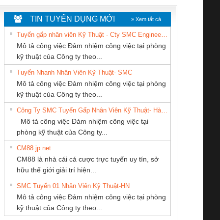
TIN TUYỂN DỤNG MỚI
» Xem tất cả
Tuyển gấp nhân viên Kỹ Thuật - Cty SMC Engineering
Mô tả công việc Đảm nhiệm công việc tại phòng
kỹ thuật của Công ty theo...
Tuyển Nhanh Nhân Viên Kỹ Thuật- SMC
CÔNG TY TNHH
CÔNG TY CỔ
CÔNG TY TNHH
 Le An Toàn
Bộ giám sát chuỗi
Bộ giám sát dòng
Bộ ng
Mô tả công việc Đảm nhiệm công việc tại phòng
THƯƠNG MẠI
PHẦN DÂY VÀ
KỸ THUẬT KTECH
enix Contact
tấm pin
điện chuỗi
ray W
kỹ thuật của Công ty theo...
DỊCH VỤ KỸ
CÁP ĐIỆN
VIỆT NAM
6960 – PSR-
TRANSCLINIC 16I+
TRANSCLINIC 16I+
BAS 
Công Ty SMC Tuyển Gấp Nhân Viên Kỹ Thuật- Hà Nội
THUẬT ĐIỆN CƠ
THƯỢNG ĐÌNH
SCP-
1K5 L (2433950000)
(2008130000)
(28
Mô tả công việc Đảm nhiệm công việc tại
GIA HƯNG PHÁT
/FSP/2X1/1X2
phòng kỹ thuật của Công ty...
CM88 jp net
CÔNG TY CỔ
CÔNG TY TNHH
Công ty TNHH
CM88 là nhà cái cá cược trực tuyến uy tín, sở
PHẦN TỰ ĐỘNG
MEKONG MARINE
Thương Mại SX
iám sát chuỗi
Bộ chỉnh lưu nguồn
Nẹp nhôm chống
Bộ c
hữu thế giới giải trí hiện...
TIẾN HƯNG
SUPPLY
Ba Miền
tấm pin
điện TRANSCLINIC
trơn Đà Nẵng
giám 
SMC Tuyển 01 Nhân Viên Kỹ Thuật-HN
SCLINIC 16I+
BKE 1K5.4
Sola
Mô tả công việc Đảm nhiệm công việc tại phòng
 (2502520000)
(7791400879)2. Giá
TRAN
kỹ thuật của Công ty theo...
1K5.4