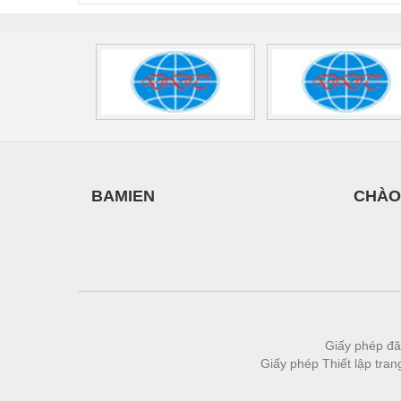
Vật liệu xây dựng
Vòng bi - Bạc đạn
Xe hơi - Phụ tùng
Xe máy - Phụ tùng
Xe tải - phụ tùng
Y khoa - Trang thiết bị
BAMIEN
CHÀO
Giấy phép đă
Giấy phép Thiết lập tra