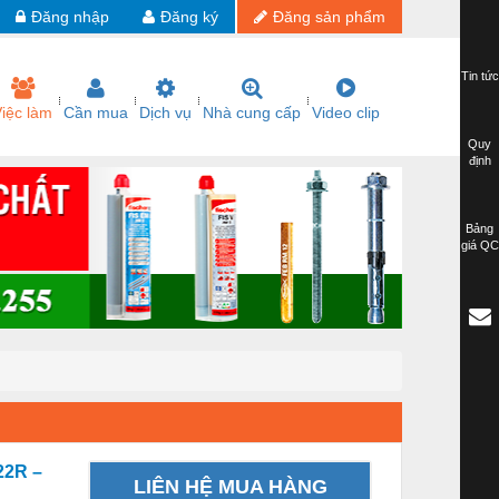
Đăng nhập
Đăng ký
Đăng sản phẩm
Tin tức
iệc làm
Cần mua
Dịch vụ
Nhà cung cấp
Video clip
Quy
định
Bảng
giá QC
22R –
LIÊN HỆ MUA HÀNG