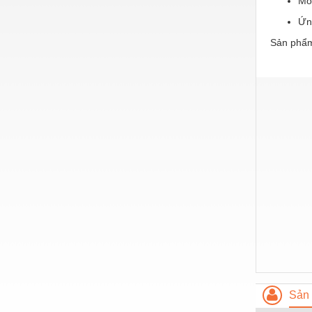
Môi
Hóa chất-Trang thiết bị
Ứn
Kệ công nghiệp
Sản phẩm
Khí nén - Thiết bị
Khuôn mẫu - Phụ tùng
Lọc công nghiệp
Máy công cụ - Phụ tùng
Mỏ - Trang thiết bị
Mô tơ - Hộp số
Môi trường - Thiết bị
Nâng hạ - Trang thiết bị
Nội - Ngoại thất - văn phòng
Nồi hơi - Trang thiết bị
Sản 
Nông nghiệp - Thiết bị