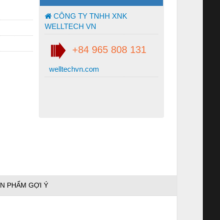
CÔNG TY TNHH XNK
WELLTECH VN
+84 965 808 131
welltechvn.com
N PHẨM GỢI Ý