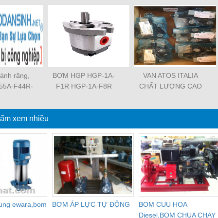
ánh răng,
BƠM HGP HGP-1A-
VAN ATOS ITALIA
55A-F44R-
F1R HGP-1A-F8R
CHẤT LƯỢNG CAO
GP-11A-
HGP-11A-F1R1R HGP-
HR-013 HR-003 HR-
DB HGP-
2A-F12R HGP-2A-F3R
004 HR-013 HR-013 /
1-2B-G-13
ẩm xem nhiều
HGP-22A-F4R4R HGP-
WG MAP-320 MAP-320
-L48R-Z-
222A-F4RF4RF4R
/ E 20 JPQ-222 JPQ-
GP-33A-
HGP-3A-F30R HGP-
212 JPG-211/210
 HGP-22A-
3A-F6R HGP-33A-
 HGP-53A-
F14R14R
BD-P-13
dung ewara,bom
BƠM ÁP LỰC TỰ ĐỘNG
BOM CUU HOA
Diesel,BOM CHUA CHAY