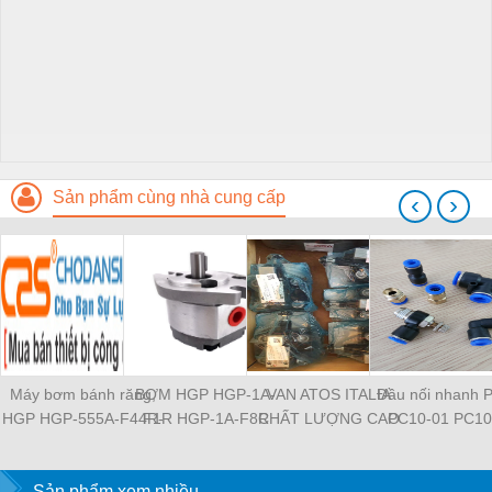
Sản phẩm cùng nhà cung cấp
‹
›
Máy bơm bánh răng,
BƠM HGP HGP-1A-
VAN ATOS ITALIA
Đầu nối nhanh 
HGP HGP-555A-F44R-
F1R HGP-1A-F8R
CHẤT LƯỢNG CAO
PC10-01 PC10
2B-G1 HGP-11A-
HGP-11A-F1R1R HGP-
HR-013 HR-003 HR-
PC10-03 PC10
L826R-4BDB HGP-
2A-F12R HGP-2A-F3R
004 HR-013 HR-013 /
PC12-01 PC12
53A-L33R-X1-2B-G-13
Sản phẩm xem nhiều
HGP-22A-F4R4R HGP-
WG MAP-320 MAP-320
PC12-03 PL8-04