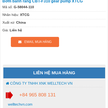
Bơm bánh răng CBT-F310 gear pump XTCG
Mã số:
G-58044-110
Nhãn hiệu:
XTCG
Xuất xứ:
China
Giá:
Liên hệ
EMAIL MUA HÀNG
LIÊN HỆ MUA HÀNG
CÔNG TY TNHH XNK WELLTECH VN
+84 965 808 131
welltechvn.com