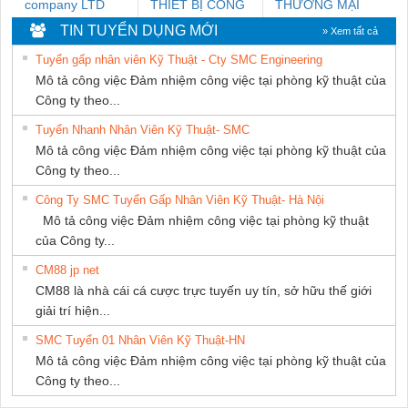
company LTD
THIẾT BỊ CÔNG
THƯƠNG MẠI
NGHIỆP NIHON
THIÊN ÂN VIỆT
TIN TUYỂN DỤNG MỚI
» Xem tất cả
SETSUBI VIỆT
NAM
Tuyển gấp nhân viên Kỹ Thuật - Cty SMC Engineering
NAM
Mô tả công việc Đảm nhiệm công việc tại phòng kỹ thuật của
Công ty theo...
Tuyển Nhanh Nhân Viên Kỹ Thuật- SMC
Mô tả công việc Đảm nhiệm công việc tại phòng kỹ thuật của
Công ty theo...
Công Ty SMC Tuyển Gấp Nhân Viên Kỹ Thuật- Hà Nội
Mô tả công việc Đảm nhiệm công việc tại phòng kỹ thuật
của Công ty...
CM88 jp net
CM88 là nhà cái cá cược trực tuyến uy tín, sở hữu thế giới
giải trí hiện...
SMC Tuyển 01 Nhân Viên Kỹ Thuật-HN
Mô tả công việc Đảm nhiệm công việc tại phòng kỹ thuật của
Công ty theo...