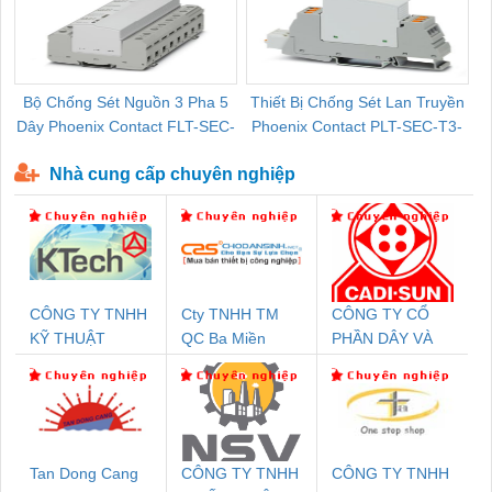
Bộ Chống Sét Nguồn 3 Pha 5
Thiết Bị Chống Sét Lan Truyền
B
Dây Phoenix Contact FLT-SEC-
Phoenix Contact PLT-SEC-T3-
P-T1-3S-440/35-FM - 2908264
230-FM-PT - 2907928
Nhà cung cấp chuyên nghiệp
CÔNG TY TNHH
Cty TNHH TM
CÔNG TY CỔ
KỸ THUẬT
QC Ba Miền
PHẦN DÂY VÀ
KTECH VIỆT
CÁP ĐIỆN
NAM
THƯỢNG ĐÌNH
Tan Dong Cang
CÔNG TY TNHH
CÔNG TY TNHH