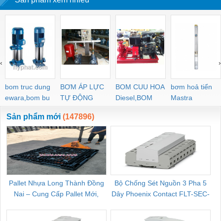
HGP-555A-L48R-Z-
222A-F4RF4RF4R
/ E 20 JPQ-222 JPQ-
03 PL8-02 PL8-0
4BD-F2 HGP-33A-
HGP-3A-F30R HGP-
212 JPG-211/210
M5 PL6-04 PL
L36L-X-4BD HGP-22A-
3A-F6R HGP-33A-
PL6-02 PL4-
F92L-X-4BJ HGP-53A-
F14R14R
L44R-Z-4BD-P-13
‹
›
bom truc dung
BƠM ÁP LỰC
BOM CUU HOA
bơm hoả tiển
ewara,bom bu
TỰ ĐỘNG
Diesel,BOM
Mastra
ewara
CHUA CHAY
Sản phẩm mới
(147896)
Pallet Nhựa Long Thành Đồng
Bộ Chống Sét Nguồn 3 Pha 5
Nai – Cung Cấp Pallet Mới,
Dây Phoenix Contact FLT-SEC-
C
Pallet Cũ Giá Tốt
P-T1-3S-264/50-FM - 2909589