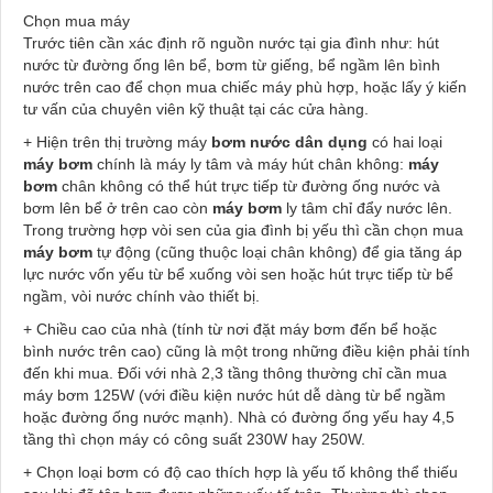
Chọn mua máy
Trước tiên cần xác định rõ nguồn nước tại gia đình như: hút
nước từ đường ống lên bể, bơm từ giếng, bể ngầm lên bình
nước trên cao để chọn mua chiếc máy phù hợp, hoặc lấy ý kiến
tư vấn của chuyên viên kỹ thuật tại các cửa hàng.
+ Hiện trên thị trường máy
bơm nước dân dụng
có hai loại
máy bơm
chính là máy ly tâm và máy hút chân không:
máy
bơm
chân không có thể hút trực tiếp từ đường ống nước và
bơm lên bể ở trên cao còn
máy bơm
ly tâm chỉ đẩy nước lên.
Trong trường hợp vòi sen của gia đình bị yếu thì cần chọn mua
máy bơm
tự động (cũng thuộc loại chân không) để gia tăng áp
lực nước vốn yếu từ bể xuống vòi sen hoặc hút trực tiếp từ bể
ngầm, vòi nước chính vào thiết bị.
+ Chiều cao của nhà (tính từ nơi đặt máy bơm đến bể hoặc
bình nước trên cao) cũng là một trong những điều kiện phải tính
đến khi mua. Đối với nhà 2,3 tầng thông thường chỉ cần mua
máy bơm 125W (với điều kiện nước hút dễ dàng từ bể ngầm
hoặc đường ống nước mạnh). Nhà có đường ống yếu hay 4,5
tầng thì chọn máy có công suất 230W hay 250W.
+ Chọn loại bơm có độ cao thích hợp là yếu tố không thể thiếu