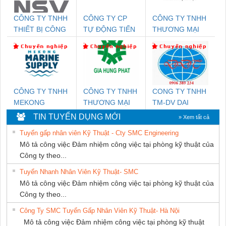
CÔNG TY TNHH
CÔNG TY CP
CÔNG TY TNHH
THIẾT BỊ CÔNG
TỰ ĐỘNG TIẾN
THƯƠNG MẠI
NGHIỆP NIHON
HƯNG
THIÊN ÂN VIỆT
SETSUBI VIỆT
NAM
NAM
CÔNG TY TNHH
CÔNG TY TNHH
CONG TY TNHH
MEKONG
THƯƠNG MẠI
TM-DV DAI
MARINE SUPPLY
DỊCH VỤ KỸ
DONG THANH
TIN TUYỂN DỤNG MỚI
» Xem tất cả
THUẬT ĐIỆN CƠ
Tuyển gấp nhân viên Kỹ Thuật - Cty SMC Engineering
GIA HƯNG
Mô tả công việc Đảm nhiệm công việc tại phòng kỹ thuật của
PHÁT
Công ty theo...
Tuyển Nhanh Nhân Viên Kỹ Thuật- SMC
Mô tả công việc Đảm nhiệm công việc tại phòng kỹ thuật của
Công ty theo...
Công Ty SMC Tuyển Gấp Nhân Viên Kỹ Thuật- Hà Nội
Mô tả công việc Đảm nhiệm công việc tại phòng kỹ thuật