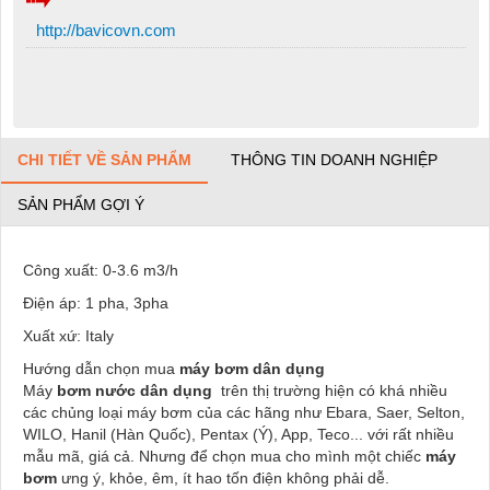
http://bavicovn.com
CHI TIẾT VỀ SẢN PHẨM
THÔNG TIN DOANH NGHIỆP
SẢN PHẨM GỢI Ý
Công xuất: 0-3.6 m3/h
Điện áp: 1 pha, 3pha
Xuất xứ: Italy
Hướng dẫn chọn mua
máy bơm dân dụng
Máy
bơm nước dân dụng
trên thị trường hiện có khá nhiều
các chủng loại máy bơm của các hãng như Ebara, Saer, Selton,
WILO, Hanil (Hàn Quốc), Pentax (Ý), App, Teco... với rất nhiều
mẫu mã, giá cả. Nhưng để chọn mua cho mình một chiếc
máy
bơm
ưng ý, khỏe, êm, ít hao tốn điện không phải dễ.