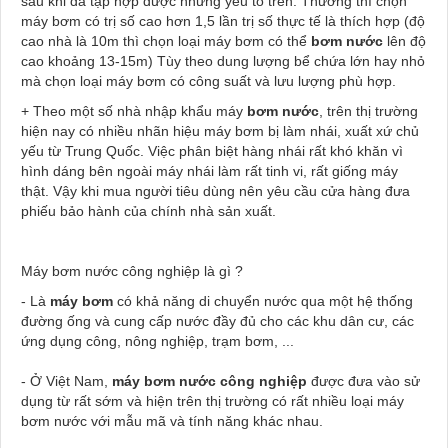
sau khi đã tập hợp được những yếu tố trên. Thường thì chọn
máy bơm có trị số cao hơn 1,5 lần trị số thực tế là thích hợp (độ
cao nhà là 10m thì chọn loại máy bơm có thể
bơm nước
lên độ
cao khoảng 13-15m) Tùy theo dung lượng bể chứa lớn hay nhỏ
mà chọn loại máy bơm có công suất và lưu lượng phù hợp.
+ Theo một số nhà nhập khẩu máy
bơm nước
, trên thị trường
hiện nay có nhiều nhãn hiệu máy bơm bị làm nhái, xuất xứ chủ
yếu từ Trung Quốc. Việc phân biệt hàng nhái rất khó khăn vì
hình dáng bên ngoài máy nhái làm rất tinh vi, rất giống máy
thật. Vậy khi mua người tiêu dùng nên yêu cầu cửa hàng đưa
phiếu bảo hành của chính nhà sản xuất.
Máy bơm nước công nghiệp là gì ?
- Là
máy bơm
có khả năng di chuyển nước qua một hệ thống
đường ống và cung cấp nước đầy đủ cho các khu dân cư, các
ứng dụng công, nông nghiệp, trạm bơm, ...
- Ở Việt Nam,
máy bơm nước công nghiệp
được đưa vào sử
dụng từ rất sớm và hiện trên thị trường có rất nhiều loại máy
bơm nước với mẫu mã và tính năng khác nhau.