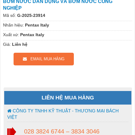
BƠM NƯỚC DÂN DỤNG VÀ BƠM NƯỚC CÔNG
NGHIỆP
Mã số:
G-2025-23914
Nhãn hiệu:
Pentax Italy
Xuất xứ:
Pentax Italy
Giá:
Liên hệ
EMAIL MUA HÀNG
LIÊN HỆ MUA HÀNG
CÔNG TY TNHH KỸ THUẬT - THƯƠNG MẠI BÁCH
VIỆT
028 3824 6744 – 3834 3046