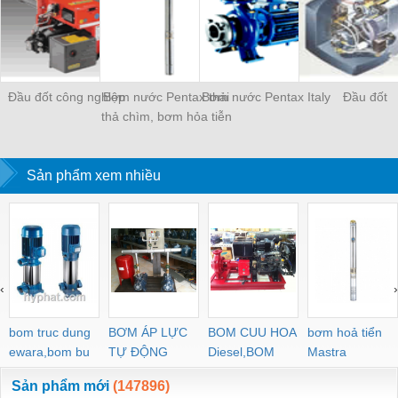
Đầu đốt công nghiệp
Bơm nước Pentax thải
Bơm nước Pentax Italy
Đầu đốt
thả chìm, bơm hỏa tiễn
dùng trong các giếng
khoan, thả chi&Igr
Sản phẩm xem nhiều
‹
›
bom truc dung
BƠM ÁP LỰC
BOM CUU HOA
bơm hoả tiển
ewara,bom bu
TỰ ĐỘNG
Diesel,BOM
Mastra
ewara
CHUA CHAY
Sản phẩm mới
(147896)