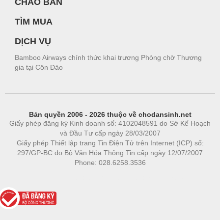
CHÀO BÁN
TÌM MUA
DỊCH VỤ
Bamboo Airways chính thức khai trương Phòng chờ Thương
gia tại Côn Đảo
Bản quyền 2006 - 2026 thuộc về chodansinh.net
Giấy phép đăng ký Kinh doanh số: 4102048591 do Sở Kế Hoạch
và Đầu Tư cấp ngày 28/03/2007
Giấy phép Thiết lập trang Tin Điện Tử trên Internet (ICP) số:
297/GP-BC do Bộ Văn Hóa Thông Tin cấp ngày 12/07/2007
Phone: 028.6258.3536
Phòng trọ
|
https://bdsgroup.vn
https://kqxs123.com