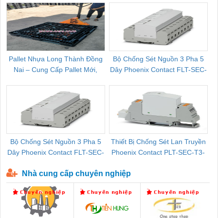
Pallet Nhựa Long Thành Đồng
Bộ Chống Sét Nguồn 3 Pha 5
Nai – Cung Cấp Pallet Mới,
Dây Phoenix Contact FLT-SEC-
C
Pallet Cũ Giá Tốt
P-T1-3S-264/50-FM - 2909589
Bộ Chống Sét Nguồn 3 Pha 5
Thiết Bị Chống Sét Lan Truyền
B
Dây Phoenix Contact FLT-SEC-
Phoenix Contact PLT-SEC-T3-
P-T1-3S-440/35-FM - 2908264
230-FM-PT - 2907928
Nhà cung cấp chuyên nghiệp