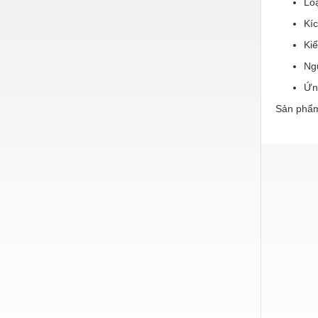
Lo
Hóa chất-Trang thiết bị
Kí
Kệ công nghiệp
Kiể
Khí nén - Thiết bị
Ng
Khuôn mẫu - Phụ tùng
Ứn
Lọc công nghiệp
Sản phẩm
Máy công cụ - Phụ tùng
Mỏ - Trang thiết bị
Mô tơ - Hộp số
Môi trường - Thiết bị
Nâng hạ - Trang thiết bị
Nội - Ngoại thất - văn phòng
Nồi hơi - Trang thiết bị
Nông nghiệp - Thiết bị