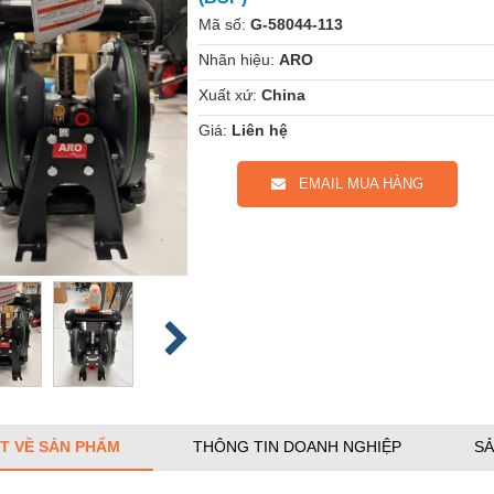
Mã số:
G-58044-113
Nhãn hiệu:
ARO
Xuất xứ:
China
Giá:
Liên hệ
EMAIL MUA HÀNG
ẾT VỀ SẢN PHẨM
THÔNG TIN DOANH NGHIỆP
SẢ