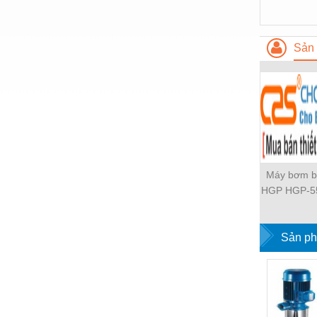
Nước-Vật tư thiết bị
Phốt cơ khí
Sản 
Sắt, thép, inox các loại
Thí nghiệm-Trang thiết bị
Thiết bị chiếu sáng
Thiết bị chống sét
Thiết bị an ninh
Máy bơm b
HGP HGP-5
Thiết bị công nghiệp
2B-G1 H
Thiết bị công trình
L826R-4B
53A-L33R-X
Sản ph
Thiết bị điện
HGP-555A
4BD-F2 H
Thiết bị giáo dục
L36L-X-4BD
Thiết bị khác
F92L-X-4BJ
L44R-Z-4