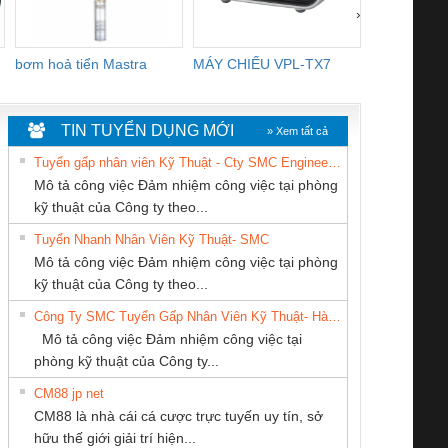
›
bơm hoả tiển Mastra
MÁY CHIẾU VPL-TX7
BOM DINH
WHITE
TIN TUYỂN DỤNG MỚI
» Xem tất cả
Tuyển gấp nhân viên Kỹ Thuật - Cty SMC Engineering
Mô tả công việc Đảm nhiệm công việc tại phòng
kỹ thuật của Công ty theo...
Tuyển Nhanh Nhân Viên Kỹ Thuật- SMC
CÔNG TY CỔ
CÔNG TY TNHH
Cty TNHH TM QC
 Le An Toàn
Bộ giám sát chuỗi
Bộ giám sát dòng
Bộ ng
Mô tả công việc Đảm nhiệm công việc tại phòng
PHẦN DÂY VÀ
KINH DOANH
Ba Miền
enix Contact
tấm pin
điện chuỗi
ray W
kỹ thuật của Công ty theo...
CÁP ĐIỆN
DỊCH VỤ XNK
6960 – PSR-
TRANSCLINIC 16I+
TRANSCLINIC 16I+
BAS 
Công Ty SMC Tuyển Gấp Nhân Viên Kỹ Thuật- Hà Nội
THƯỢNG ĐÌNH
PHƯƠNG NAM
SCP-
1K5 L (2433950000)
(2008130000)
(28
Mô tả công việc Đảm nhiệm công việc tại
/FSP/2X1/1X2
phòng kỹ thuật của Công ty...
CM88 jp net
CÔNG TY CP TỰ
CÔNG TY TNHH
CÔNG TY TNHH
CM88 là nhà cái cá cược trực tuyến uy tín, sở
ĐỘNG TIẾN
THƯƠNG MẠI
THƯƠNG MẠI
iám sát chuỗi
Bộ chỉnh lưu nguồn
Nẹp nhôm chống
Bộ c
hữu thế giới giải trí hiện...
HƯNG
DỊCH VỤ KỸ
THIÊN ÂN VIỆT