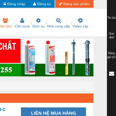
Đăng nhập
Đăng ký
Đăng sản phẩm
Tin tức
iệc làm
Cần mua
Dịch vụ
Nhà cung cấp
Video clip
Quy
định
Bảng
giá QC
4-C
LIÊN HỆ MUA HÀNG