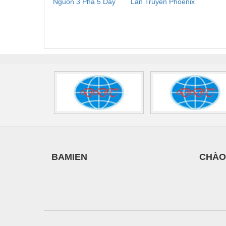
Nguồn 3 Pha 5 Dây
Lan Truyền Phoenix
Công
Phoenix Contact
Contact PLT-SEC-
Phoe
Vật liệu xây dựng
FLT-SEC-P-T1-3S-
T3-230-FM-PT -
QU
Vòng bi - Bạc đạn
440/35-FM -
2907928
UPS/23
2908264
-
Xe hơi - Phụ tùng
Xe máy - Phụ tùng
Xe tải - phụ tùng
Y khoa - Trang thiết bị
BAMIEN
CHÀO