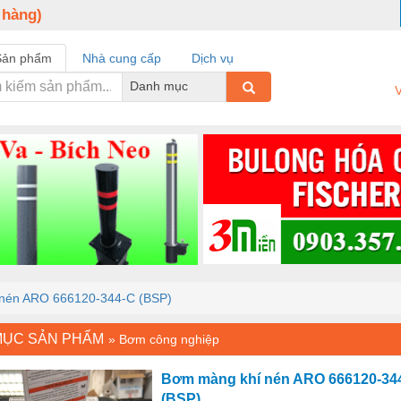
 hàng)
Sản phẩm
Nhà cung cấp
Dịch vụ
Danh mục
V
nén ARO 666120-344-C (BSP)
MỤC SẢN PHẨM
»
Bơm công nghiệp
Bơm màng khí nén ARO 666120-34
(BSP)