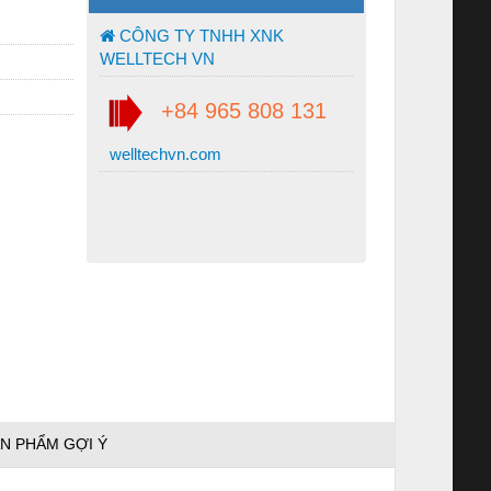
CÔNG TY TNHH XNK
WELLTECH VN
+84 965 808 131
welltechvn.com
N PHẨM GỢI Ý