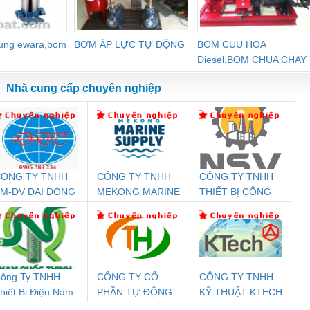
dung ewara,bom
BƠM ÁP LỰC TỰ ĐỘNG
BOM CUU HOA
Diesel,BOM CHUA CHAY
Nhà cung cấp chuyên nghiệp
ONG TY TNHH
CÔNG TY TNHH
CÔNG TY TNHH
Đệm An Toàn
Rơ Le An Toàn
Bộ Lặp Tín Hiệu
Rơ
M-DV DAI DONG
MEKONG MARINE
THIẾT BỊ CÔNG
nix Contact
Phoenix Contact
PROFIBUS Phoenix
Pho
THANH
SUPPLY
NGHIỆP NIHON
PC20-1NO-
PSR-SCP-
Contact PSI-REP-
298
SETSUBI VIỆT
24DC-SP -
24UC/ESL4/3X1/1X2/B
PROFIBUS/12MB -
NAM
700578
- 2981059
2708863
24DC
ông Ty TNHH
CÔNG TY CỔ
CÔNG TY TNHH
hiết Bị Điện Nam
PHẦN TỰ ĐỘNG
KỸ THUẬT KTECH
ưu Điện AC
Mô-đun Ắc Quy UPS
Rơ Le An Toàn
Bộ g
uốc Thịnh
TIẾN HƯNG
VIỆT NAM