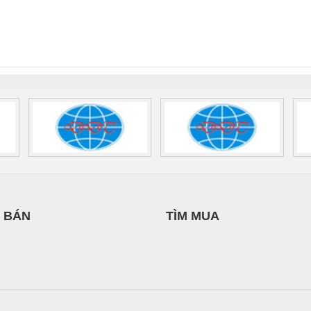
 Suất Cao
Phoenix Contact
Phoenix Contact
nix Contact
QUINT-HP-
2981059 – PSR-
TRAN
INT-HP-
BAT/PB/48DC/7.0AH/PT
SCP-
1K5 H
0AC/2.5KVA/PT
- 1133819
24UC/ESL4/3X1/1X2/B
 1136815
 BÁN
TÌM MUA