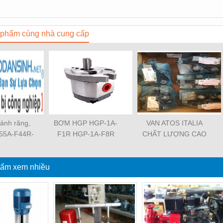
phẩm cùng nhà cung cấp
ánh răng,
BƠM HGP HGP-1A-
VAN ATOS ITALIA
55A-F44R-
F1R HGP-1A-F8R
CHẤT LƯỢNG CAO
GP-11A-
HGP-11A-F1R1R HGP-
HR-013 HR-003 HR-
DB HGP-
2A-F12R HGP-2A-F3R
004 HR-013 HR-013 /
1-2B-G-13
ẩm xem nhiều
HGP-22A-F4R4R HGP-
WG MAP-320 MAP-320
-L48R-Z-
222A-F4RF4RF4R
/ E 20 JPQ-222 JPQ-
GP-33A-
HGP-3A-F30R HGP-
212 JPG-211/210
 HGP-22A-
3A-F6R HGP-33A-
 HGP-53A-
F14R14R
BD-P-13