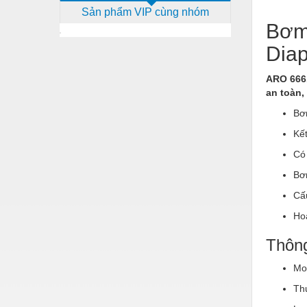
Sản phẩm VIP cùng nhóm
Dịch vụ - Thi công
Bơm
Điện công nghiệp
Dia
Điện gia dụng
ARO 666
Điện Lạnh
an toàn,
Đóng tàu Thiết bị
Bơ
Kế
Đúc chính xác Thiết bị
Có
Dụng cụ cầm tay
Bơ
Dụng cụ cắt gọt
Cấu
Dụng cụ điện
Ho
Dụng cụ đo
Thông
Gỗ - Trang thiết bị
Mo
Hàn cắt - Thiết bị
Th