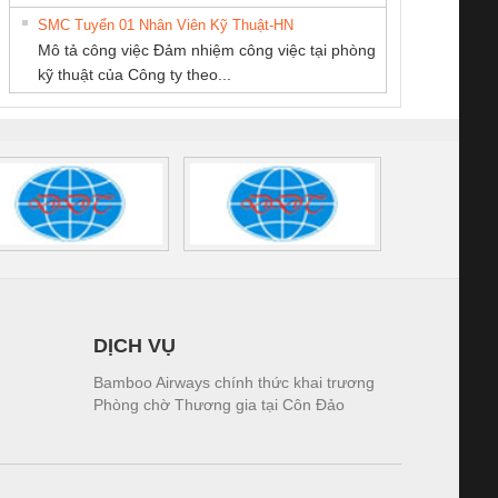
tấm pin
điện TRANSCLINIC
trơn Đà Nẵng
giám 
THUẬT ĐIỆN CƠ
NAM
SMC Tuyển 01 Nhân Viên Kỹ Thuật-HN
SCLINIC 16I+
BKE 1K5.4
Sola
GIA HƯNG PHÁT
Mô tả công việc Đảm nhiệm công việc tại phòng
 (2502520000)
(7791400879)2. Giá
TRAN
kỹ thuật của Công ty theo...
1K5.4
DỊCH VỤ
Bamboo Airways chính thức khai trương
Phòng chờ Thương gia tại Côn Đảo