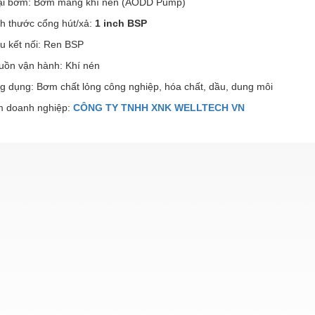
ại bơm: Bơm màng khí nén (AODD Pump)
ch thước cổng hút/xả:
1 inch BSP
u kết nối: Ren BSP
uồn vận hành: Khí nén
g dụng: Bơm chất lỏng công nghiệp, hóa chất, dầu, dung môi
 doanh nghiệp:
CÔNG TY TNHH XNK WELLTECH VN