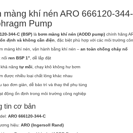
 màng khí nén ARO 666120-344-C
phragm Pump
120-344-C (BSP)
là
bơm màng khí nén (AODD pump)
chính hãng AR
 ổn định và không cần điện
, đặc biệt phù hợp với các môi trường cô
m màng khí nén, vận hành bằng khí nén –
an toàn chống cháy nổ
t nối
ren BSP 1"
, dễ lắp đặt
 khả năng
tự mồi
, chạy khô không hư bơm
m được nhiều loại chất lỏng khác nhau
 tạo đơn giản, dễ bảo trì và thay thế phụ tùng
ạt động ổn định trong môi trường công nghiệp
 tin cơ bản
del:
ARO 666120-344-C
ương hiệu:
ARO (Ingersoll Rand)