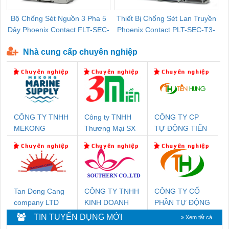
Bộ Chống Sét Nguồn 3 Pha 5
Thiết Bị Chống Sét Lan Truyền
B
Dây Phoenix Contact FLT-SEC-
Phoenix Contact PLT-SEC-T3-
P-T1-3S-440/35-FM - 2908264
230-FM-PT - 2907928
Nhà cung cấp chuyên nghiệp
CÔNG TY TNHH
Công ty TNHH
CÔNG TY CP
MEKONG
Thương Mại SX
TỰ ĐỘNG TIẾN
MARINE SUPPLY
Ba Miền
HƯNG
Tan Dong Cang
CÔNG TY TNHH
CÔNG TY CỔ
company LTD
KINH DOANH
PHẦN TỰ ĐỘNG
DỊCH VỤ XNK
TIẾN HƯNG
TIN TUYỂN DỤNG MỚI
» Xem tất cả
PHƯƠNG NAM