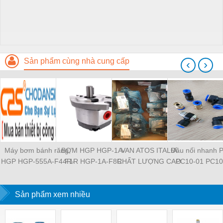
Sản phẩm cùng nhà cung cấp
‹
›
Máy bơm bánh răng,
BƠM HGP HGP-1A-
VAN ATOS ITALIA
Đầu nối nhanh 
HGP HGP-555A-F44R-
F1R HGP-1A-F8R
CHẤT LƯỢNG CAO
PC10-01 PC10
2B-G1 HGP-11A-
HGP-11A-F1R1R HGP-
HR-013 HR-003 HR-
PC10-03 PC10
L826R-4BDB HGP-
2A-F12R HGP-2A-F3R
004 HR-013 HR-013 /
PC12-01 PC12
53A-L33R-X1-2B-G-13
Sản phẩm xem nhiều
HGP-22A-F4R4R HGP-
WG MAP-320 MAP-320
PC12-03 PL8-04
HGP-555A-L48R-Z-
222A-F4RF4RF4R
/ E 20 JPQ-222 JPQ-
03 PL8-02 PL8-0
4BD-F2 HGP-33A-
HGP-3A-F30R HGP-
212 JPG-211/210
M5 PL6-04 PL