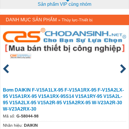
Sản phẩm VIP cùng nhóm
DANH MỤC SẢN PHẨM
»
Thủy lực-Thiết bị
Bơm DAIKIN F-V15A1LX-95 F-V15A1RX-95 F-V15A2LX-
95 V15A1RX-95 V15A1RX-95S14 V15A1RY-95 V15A2L-
95 V15A2LX-95 V15A2R-95 V15A2RX-95 W-V23A2R-30
W-V23A2RX-30
Mã số:
G-58044-98
Nhãn hiệu:
DAIKIN