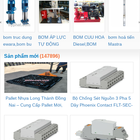
L36L-X-4BD HGP-22A-
3A-F6R HGP-33A-
PL6-02 PL4-
F92L-X-4BJ HGP-53A-
F14R14R
L44R-Z-4BD-P-13
‹
›
bom truc dung
BƠM ÁP LỰC
BOM CUU HOA
bơm hoả tiển
ewara,bom bu
TỰ ĐỘNG
Diesel,BOM
Mastra
ewara
CHUA CHAY
Sản phẩm mới
(147896)
Pallet Nhựa Long Thành Đồng
Bộ Chống Sét Nguồn 3 Pha 5
Nai – Cung Cấp Pallet Mới,
Dây Phoenix Contact FLT-SEC-
C
Pallet Cũ Giá Tốt
P-T1-3S-264/50-FM - 2909589