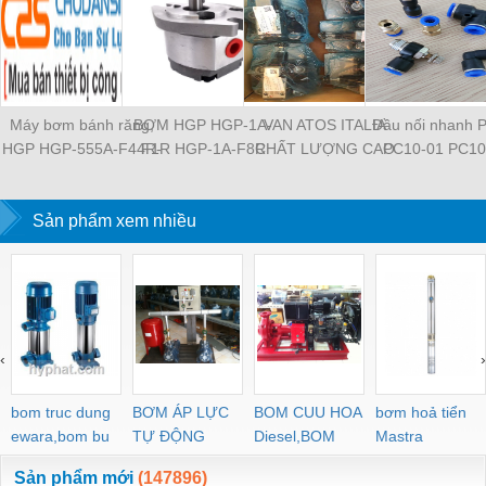
Máy bơm bánh răng,
BƠM HGP HGP-1A-
VAN ATOS ITALIA
Đầu nối nhanh 
HGP HGP-555A-F44R-
F1R HGP-1A-F8R
CHẤT LƯỢNG CAO
PC10-01 PC10
2B-G1 HGP-11A-
HGP-11A-F1R1R HGP-
HR-013 HR-003 HR-
PC10-03 PC10
L826R-4BDB HGP-
2A-F12R HGP-2A-F3R
004 HR-013 HR-013 /
PC12-01 PC12
53A-L33R-X1-2B-G-13
Sản phẩm xem nhiều
HGP-22A-F4R4R HGP-
WG MAP-320 MAP-320
PC12-03 PL8-04
HGP-555A-L48R-Z-
222A-F4RF4RF4R
/ E 20 JPQ-222 JPQ-
03 PL8-02 PL8-0
4BD-F2 HGP-33A-
HGP-3A-F30R HGP-
212 JPG-211/210
M5 PL6-04 PL
L36L-X-4BD HGP-22A-
3A-F6R HGP-33A-
PL6-02 PL4-
F92L-X-4BJ HGP-53A-
F14R14R
L44R-Z-4BD-P-13
‹
›
bom truc dung
BƠM ÁP LỰC
BOM CUU HOA
bơm hoả tiển
ewara,bom bu
TỰ ĐỘNG
Diesel,BOM
Mastra
ewara
CHUA CHAY
Sản phẩm mới
(147896)