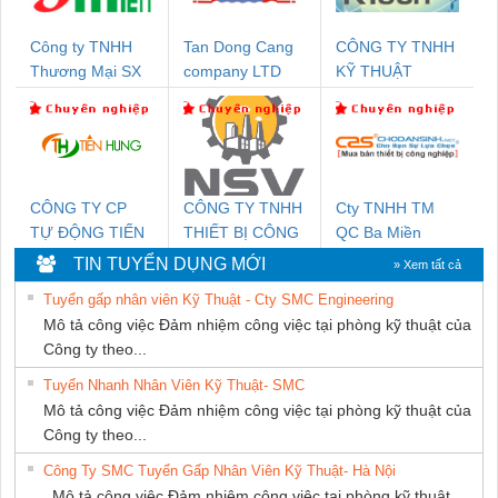
Công ty TNHH
Tan Dong Cang
CÔNG TY TNHH
Thương Mại SX
company LTD
KỸ THUẬT
Ba Miền
KTECH VIỆT
NAM
CÔNG TY CP
CÔNG TY TNHH
Cty TNHH TM
TỰ ĐỘNG TIẾN
THIẾT BỊ CÔNG
QC Ba Miền
HƯNG
NGHIỆP NIHON
TIN TUYỂN DỤNG MỚI
» Xem tất cả
SETSUBI VIỆT
Tuyển gấp nhân viên Kỹ Thuật - Cty SMC Engineering
NAM
Mô tả công việc Đảm nhiệm công việc tại phòng kỹ thuật của
Công ty theo...
Tuyển Nhanh Nhân Viên Kỹ Thuật- SMC
Mô tả công việc Đảm nhiệm công việc tại phòng kỹ thuật của
Công ty theo...
Công Ty SMC Tuyển Gấp Nhân Viên Kỹ Thuật- Hà Nội
Mô tả công việc Đảm nhiệm công việc tại phòng kỹ thuật