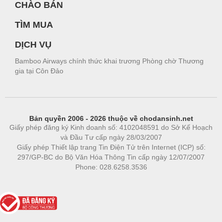
CHÀO BÁN
TÌM MUA
DỊCH VỤ
Bamboo Airways chính thức khai trương Phòng chờ Thương
gia tại Côn Đảo
Bản quyền 2006 - 2026 thuộc về chodansinh.net
Giấy phép đăng ký Kinh doanh số: 4102048591 do Sở Kế Hoạch
và Đầu Tư cấp ngày 28/03/2007
Giấy phép Thiết lập trang Tin Điện Tử trên Internet (ICP) số:
297/GP-BC do Bộ Văn Hóa Thông Tin cấp ngày 12/07/2007
Phone: 028.6258.3536
Phòng trọ
|
https://bdsgroup.vn
https://kqxs123.com