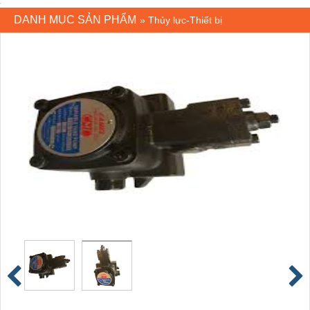
DANH MỤC SẢN PHẨM
»
Thủy lực-Thiết bị