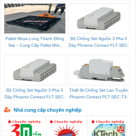
Pallet Nhựa Long Thành Đồng
Bộ Chống Sét Nguồn 3 Pha 5
Nai – Cung Cấp Pallet Mới,
Dây Phoenix Contact FLT-SEC-
C
Pallet Cũ Giá Tốt
P-T1-3S-264/50-FM - 2909589
Bộ Chống Sét Nguồn 3 Pha 5
Thiết Bị Chống Sét Lan Truyền
B
Dây Phoenix Contact FLT-SEC-
Phoenix Contact PLT-SEC-T3-
P-T1-3S-440/35-FM - 2908264
230-FM-PT - 2907928
Nhà cung cấp chuyên nghiệp