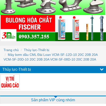
Trang chủ
Thủy lực-Thiết bị
Máy bơm dầu CML Đài Loan VCM-SF-12D-10 20C 20B 20A
VCM-SF-20D-10 20C 20B 20A VCM-SF-08D-10 20C 20B 20A
Thủy lực-Thiết bị
Sản phẩm VIP cùng nhóm