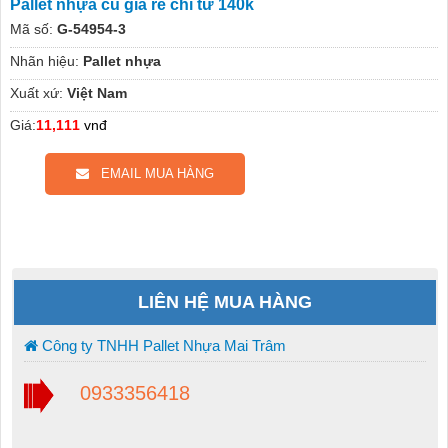
Pallet nhựa cũ giá rẻ chỉ từ 140k
Mã số:
G-54954-3
Nhãn hiệu:
Pallet nhựa
Xuất xứ:
Việt Nam
Giá:
11,111
vnđ
EMAIL MUA HÀNG
LIÊN HỆ MUA HÀNG
Công ty TNHH Pallet Nhựa Mai Trâm
0933356418