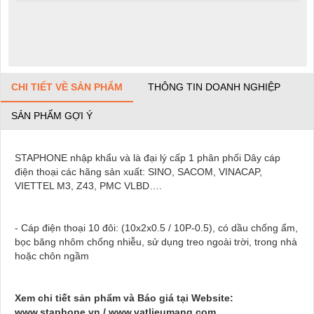
CHI TIẾT VỀ SẢN PHẨM
THÔNG TIN DOANH NGHIỆP
SẢN PHẨM GỢI Ý
STAPHONE nhập khẩu và là đại lý cấp 1 phân phối Dây cáp
điện thoại các hãng sản xuất: SINO, SACOM, VINACAP,
VIETTEL M3, Z43, PMC VLBD….
- Cáp điện thoại 10 đôi: (10x2x0.5 / 10P-0.5), có dầu chống ẩm,
bọc băng nhôm chống nhiễu, sử dụng treo ngoài trời, trong nhà
hoặc chôn ngầm
Xem chi tiết sản phẩm và Báo giá tại Website:
www.staphone.vn / www.vatlieumang.com