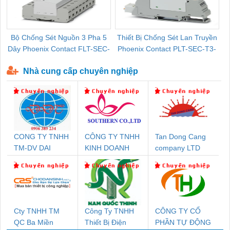
Bộ Chống Sét Nguồn 3 Pha 5
Thiết Bị Chống Sét Lan Truyền
B
Dây Phoenix Contact FLT-SEC-
Phoenix Contact PLT-SEC-T3-
P-T1-3S-440/35-FM - 2908264
230-FM-PT - 2907928
Nhà cung cấp chuyên nghiệp
CONG TY TNHH
CÔNG TY TNHH
Tan Dong Cang
TM-DV DAI
KINH DOANH
company LTD
DONG THANH
DỊCH VỤ XNK
PHƯƠNG NAM
Cty TNHH TM
Công Ty TNHH
CÔNG TY CỔ
QC Ba Miền
Thiết Bị Điện
PHẦN TỰ ĐỘNG