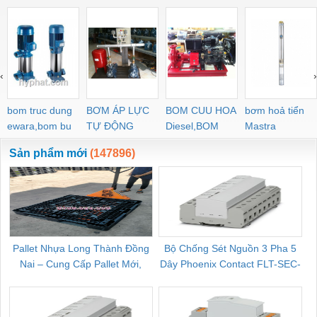
‹
›
bom truc dung
BƠM ÁP LỰC
BOM CUU HOA
bơm hoả tiển
ewara,bom bu
TỰ ĐỘNG
Diesel,BOM
Mastra
ewara
CHUA CHAY
Sản phẩm mới
(147896)
Pallet Nhựa Long Thành Đồng
Bộ Chống Sét Nguồn 3 Pha 5
Nai – Cung Cấp Pallet Mới,
Dây Phoenix Contact FLT-SEC-
C
Pallet Cũ Giá Tốt
P-T1-3S-264/50-FM - 2909589