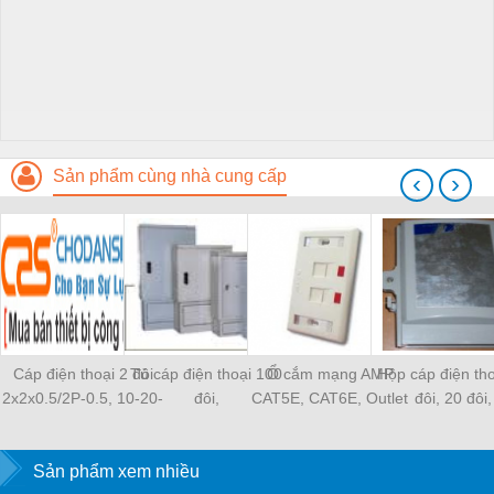
Sản phẩm cùng nhà cung cấp
‹
›
Cáp điện thoại 2 đôi
Tủ cáp điện thoại 100
Ổ cắm mạng AMP
Hộp cáp điện tho
2x2x0.5/2P-0.5, 10-20-
đôi,
CAT5E, CAT6E, Outlet
đôi, 20 đôi,
30-50-100 đôi
200,300,600,800,1000,1200
mạng AMP chính hãng
30,50,100,200
đôi POSTEF
POSTEF
Sản phẩm xem nhiều