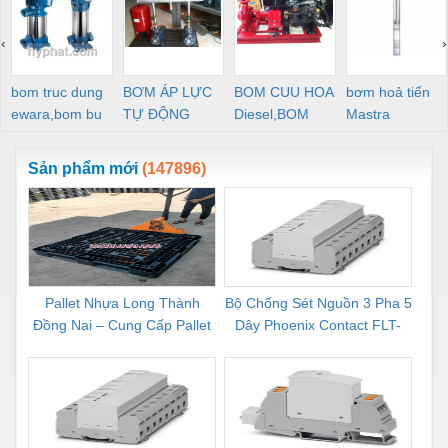
‹
›
bom truc dung
BƠM ÁP LỰC
BOM CUU HOA
bơm hoả tiển
ewara,bom bu
TỰ ĐỘNG
Diesel,BOM
Mastra
ewara
CHUA CHAY
Sản phẩm mới
(147896)
Pallet Nhựa Long Thành
Bộ Chống Sét Nguồn 3 Pha 5
Rơ 
Đồng Nai – Cung Cấp Pallet
Dây Phoenix Contact FLT-
C
Mới, Pallet Cũ Giá Tốt
SEC-P-T1-3S-264/50-FM -
1
2909589