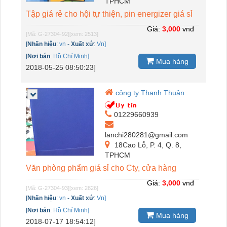
TPHCM
Tập giá rẻ cho hội tự thiện, pin energizer giá sỉ
Giá:
3,000
vnđ
[Mã: G-27304-92]
[xem: 2513]
[
Nhãn hiệu
:
vn
-
Xuất xứ
:
Vn]
[
Nơi bán
:
Hồ Chí Minh]
Mua hàng
2018-05-25 08:50:23]
công ty Thanh Thuận
01229660939
lanchi280281@gmail.com
18Cao Lỗ, P. 4, Q. 8,
TPHCM
Văn phòng phẩm giá sỉ cho Cty, cửa hàng
Giá:
3,000
vnđ
[Mã: G-27304-93]
[xem: 2826]
[
Nhãn hiệu
:
vn
-
Xuất xứ
:
Vn]
[
Nơi bán
:
Hồ Chí Minh]
Mua hàng
2018-07-17 18:54:12]