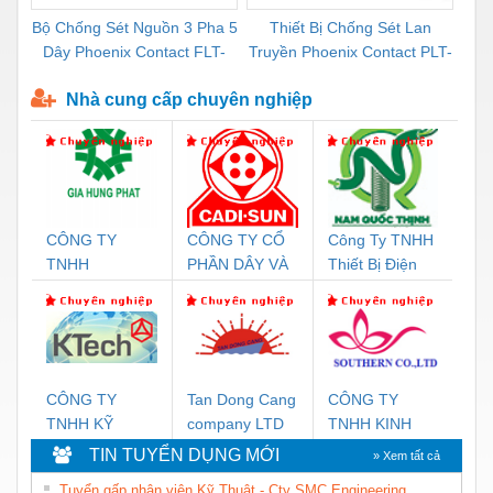
Bộ Chống Sét Nguồn 3 Pha 5
Thiết Bị Chống Sét Lan
Bộ
Dây Phoenix Contact FLT-
Truyền Phoenix Contact PLT-
Cao
SEC-P-T1-3S-440/35-FM -
SEC-T3-230-FM-PT -
HP-
Nhà cung cấp chuyên nghiệp
2908264
2907928
CÔNG TY
CÔNG TY CỔ
Công Ty TNHH
C
TNHH
PHẦN DÂY VÀ
Thiết Bị Điện
T
THƯƠNG MẠI
CÁP ĐIỆN
Nam Quốc
C
DỊCH VỤ KỸ
THƯỢNG
Thịnh
N
THUẬT ĐIỆN
ĐÌNH
S
CƠ GIA HƯNG
N
PHÁT
CÔNG TY
Tan Dong Cang
CÔNG TY
C
TNHH KỸ
company LTD
TNHH KINH
T
THUẬT KTECH
DOANH DỊCH
D
TIN TUYỂN DỤNG MỚI
» Xem tất cả
VIỆT NAM
VỤ XNK
T
Tuyển gấp nhân viên Kỹ Thuật - Cty SMC Engineering