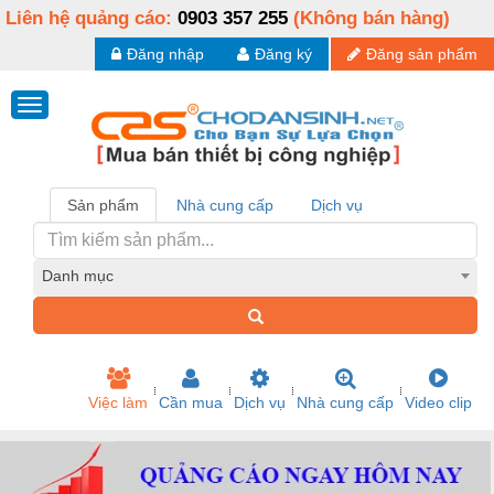
Liên hệ quảng cáo:
0903 357 255
(Không bán hàng)
Đăng nhập
Đăng ký
Đăng sản phẩm
Sản phẩm
Nhà cung cấp
Dịch vụ
Danh mục
Việc làm
Cần mua
Dịch vụ
Nhà cung cấp
Video clip