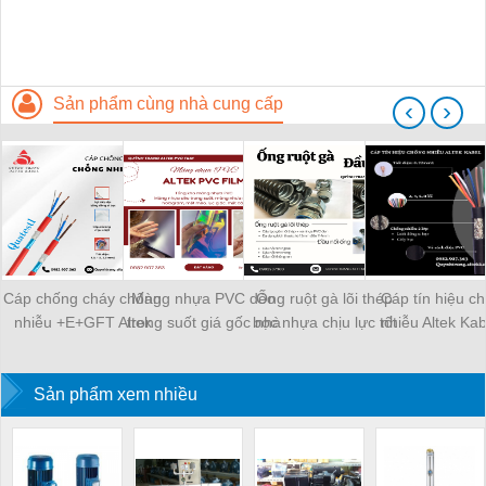
Sản phẩm cùng nhà cung cấp
‹
›
Cáp chống cháy chống
Màng nhựa PVC dẻo
Ống ruột gà lõi thép
Cáp tín hiệu c
nhiễu +E+GFT Altek
trong suốt giá gốc nhà
bọc nhựa chịu lực tốt
nhiễu Altek Kab
Kabel chống cháy trong
xưởng
siêu cấp bảo vệ dây
0.22mm2 uy tín,
nhiệt độ cao
điện
lượng ở đâu
Sản phẩm xem nhiều