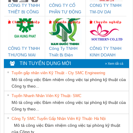
CÔNG TY TNHH
CÔNG TY CỔ
CONG TY TNHH
THIẾT BỊ CÔNG
PHẦN TỰ ĐỘNG
TM-DV DAI
NGHIỆP NIHON
TIẾN HƯNG
DONG THANH
SETSUBI VIỆT
NAM
CÔNG TY TNHH
Công Ty TNHH
CÔNG TY TNHH
THƯƠNG MẠI
Thiết Bị Điện
KINH DOANH
DỊCH VỤ KỸ
Nam Quốc Thịnh
DỊCH VỤ XNK
TIN TUYỂN DỤNG MỚI
» Xem tất cả
THUẬT ĐIỆN CƠ
PHƯƠNG NAM
Tuyển gấp nhân viên Kỹ Thuật - Cty SMC Engineering
GIA HƯNG PHÁT
Mô tả công việc Đảm nhiệm công việc tại phòng kỹ thuật của
Công ty theo...
Tuyển Nhanh Nhân Viên Kỹ Thuật- SMC
Mô tả công việc Đảm nhiệm công việc tại phòng kỹ thuật của
Công ty theo...
Công Ty SMC Tuyển Gấp Nhân Viên Kỹ Thuật- Hà Nội
Mô tả công việc Đảm nhiệm công việc tại phòng kỹ thuật
của Công ty...