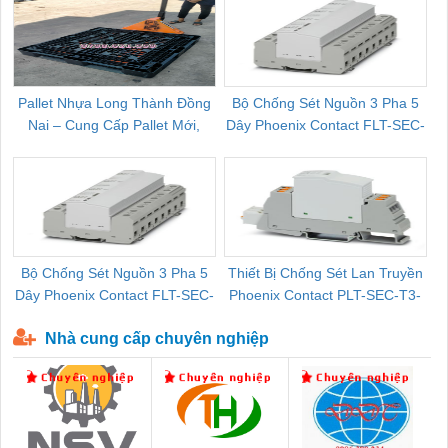
Pallet Nhựa Long Thành Đồng
Bộ Chống Sét Nguồn 3 Pha 5
Nai – Cung Cấp Pallet Mới,
Dây Phoenix Contact FLT-SEC-
C
Pallet Cũ Giá Tốt
P-T1-3S-264/50-FM - 2909589
Bộ Chống Sét Nguồn 3 Pha 5
Thiết Bị Chống Sét Lan Truyền
B
Dây Phoenix Contact FLT-SEC-
Phoenix Contact PLT-SEC-T3-
P-T1-3S-440/35-FM - 2908264
230-FM-PT - 2907928
Nhà cung cấp chuyên nghiệp