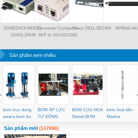
3ONEDATA MODEL
Converter Compufox
Cisco 2811-SEC/K9
AP9565-AU
1100S-20KM
SFP to 10/100/1000
Sản phẩm xem nhiều
‹
›
bom truc dung
BƠM ÁP LỰC
BOM CUU HOA
bơm hoả tiển
ewara,bom bu
TỰ ĐỘNG
Diesel,BOM
Mastra
ewara
CHUA CHAY
Sản phẩm mới
(147896)