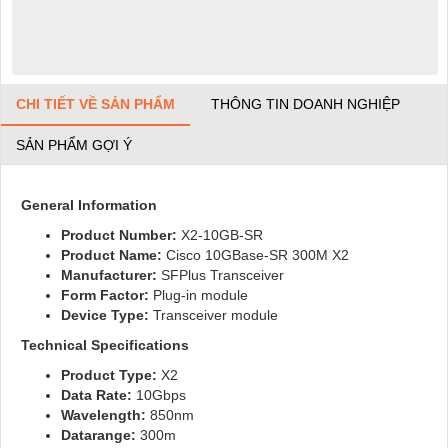
CHI TIẾT VỀ SẢN PHẨM
THÔNG TIN DOANH NGHIỆP
SẢN PHẨM GỢI Ý
General Information
Product Number:
X2-10GB-SR
Product Name:
Cisco 10GBase-SR 300M X2
Manufacturer:
SFPlus Transceiver
Form Factor:
Plug-in module
Device Type:
Transceiver module
Technical Specifications
Product Type:
X2
Data Rate:
10Gbps
Wavelength:
850nm
Datarange
:
300m