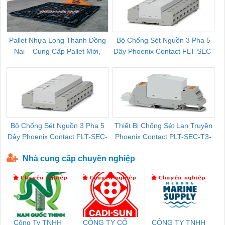
Pallet Nhựa Long Thành Đồng
Bộ Chống Sét Nguồn 3 Pha 5
Nai – Cung Cấp Pallet Mới,
Dây Phoenix Contact FLT-SEC-
C
Pallet Cũ Giá Tốt
P-T1-3S-264/50-FM - 2909589
Bộ Chống Sét Nguồn 3 Pha 5
Thiết Bị Chống Sét Lan Truyền
B
Dây Phoenix Contact FLT-SEC-
Phoenix Contact PLT-SEC-T3-
P-T1-3S-440/35-FM - 2908264
230-FM-PT - 2907928
Nhà cung cấp chuyên nghiệp
Công Ty TNHH
CÔNG TY CỔ
CÔNG TY TNHH