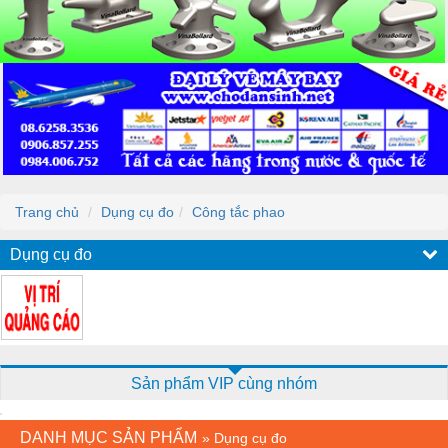
Trang chủ
Dụng cụ đo
Công tắc phao
Dụng cụ đo
Sản phẩm VIP cùng nhóm
DANH MỤC SẢN PHẨM
»
Dụng cụ đo