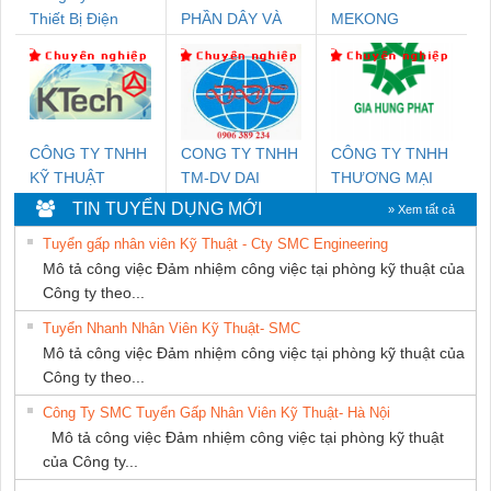
Thiết Bị Điện
PHẦN DÂY VÀ
MEKONG
Nam Quốc Thịnh
CÁP ĐIỆN
MARINE
THƯỢNG ĐÌNH
SUPPLY
CÔNG TY TNHH
CONG TY TNHH
CÔNG TY TNHH
KỸ THUẬT
TM-DV DAI
THƯƠNG MẠI
KTECH VIỆT
DONG THANH
DỊCH VỤ KỸ
TIN TUYỂN DỤNG MỚI
» Xem tất cả
NAM
THUẬT ĐIỆN CƠ
Tuyển gấp nhân viên Kỹ Thuật - Cty SMC Engineering
GIA HƯNG
Mô tả công việc Đảm nhiệm công việc tại phòng kỹ thuật của
PHÁT
Công ty theo...
Tuyển Nhanh Nhân Viên Kỹ Thuật- SMC
Mô tả công việc Đảm nhiệm công việc tại phòng kỹ thuật của
Công ty theo...
Công Ty SMC Tuyển Gấp Nhân Viên Kỹ Thuật- Hà Nội
Mô tả công việc Đảm nhiệm công việc tại phòng kỹ thuật
của Công ty...