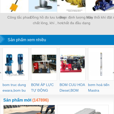
Công tắc phao
Đồng hồ đo lưu lượng
Bơm định lượng hóa
Máy thổi khí đặt
chất lỏng, khí , hơi
chất đa đầu dạng
nước
Motor
Sản phẩm xem nhiều
‹
›
bom truc dung
BƠM ÁP LỰC
BOM CUU HOA
bơm hoả tiển
ewara,bom bu
TỰ ĐỘNG
Diesel,BOM
Mastra
ewara
CHUA CHAY
Sản phẩm mới
(147896)