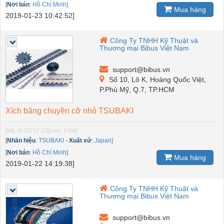
[
Nơi bán
:
Hồ Chí Minh]
Mua hàng
2019-01-23 10:42:52]
Công Ty TNHH Kỹ Thuật và
Thương mại Bibus Việt Nam
support@bibus.vn
Số 10, Lô K, Hoàng Quốc Việt,
P.Phú Mỹ, Q.7, TP.HCM
Xích băng chuyền cỡ nhỏ TSUBAKI
[Mã: G-20717-12]
[xem: 1468]
[
Nhãn hiệu
:
TSUBAKI
-
Xuất xứ
:
Japan]
[
Nơi bán
:
Hồ Chí Minh]
Mua hàng
2019-01-22 14:19:38]
Công Ty TNHH Kỹ Thuật và
Thương mại Bibus Việt Nam
support@bibus.vn