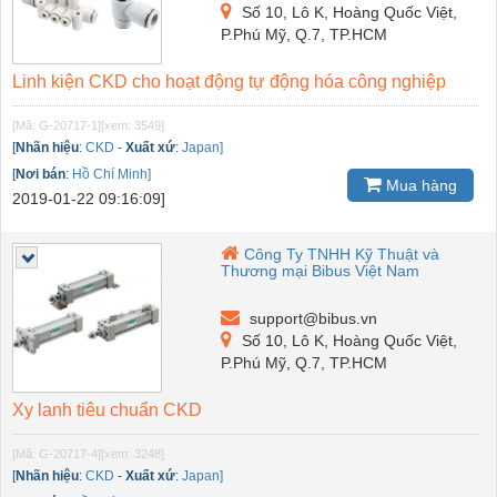
Số 10, Lô K, Hoàng Quốc Việt,
P.Phú Mỹ, Q.7, TP.HCM
Linh kiện CKD cho hoạt động tự động hóa công nghiệp
[Mã: G-20717-1]
[xem: 3549]
[
Nhãn hiệu
:
CKD
-
Xuất xứ
:
Japan]
[
Nơi bán
:
Hồ Chí Minh]
Mua hàng
2019-01-22 09:16:09]
Công Ty TNHH Kỹ Thuật và
Thương mại Bibus Việt Nam
support@bibus.vn
Số 10, Lô K, Hoàng Quốc Việt,
P.Phú Mỹ, Q.7, TP.HCM
Xy lanh tiêu chuẩn CKD
[Mã: G-20717-4]
[xem: 3248]
[
Nhãn hiệu
:
CKD
-
Xuất xứ
:
Japan]