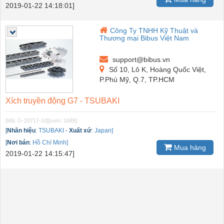
2019-01-22 14:18:01]
Công Ty TNHH Kỹ Thuật và
Thương mại Bibus Việt Nam
support@bibus.vn
Số 10, Lô K, Hoàng Quốc Việt,
P.Phú Mỹ, Q.7, TP.HCM
Xích truyền động G7 - TSUBAKI
[Mã: G-20717-10]
[xem: 1689]
[
Nhãn hiệu
:
TSUBAKI
-
Xuất xứ
:
Japan]
[
Nơi bán
:
Hồ Chí Minh]
Mua hàng
2019-01-22 14:15:47]