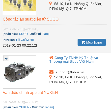
Số 10, Lô K, Hoàng Quốc Việt,
P.Phú Mỹ, Q.7, TP.HCM
Công tắc áp suất điện tử SUCO
[Mã: G-20717-16]
[xem: 1645]
[
Nhãn hiệu
:
SUCO
-
Xuất xứ
:
Đức]
[
Nơi bán
:
Hồ Chí Minh]
Mua hàng
2019-01-23 09:22:12]
Công Ty TNHH Kỹ Thuật và
Thương mại Bibus Việt Nam
support@bibus.vn
Số 10, Lô K, Hoàng Quốc Việt,
P.Phú Mỹ, Q.7, TP.HCM
Van điều chỉnh áp suất YUKEN
[Mã: G-20717-17]
[xem: 1495]
[
Nhãn hiệu
:
YUKEN
-
Xuất xứ
:
Japan]