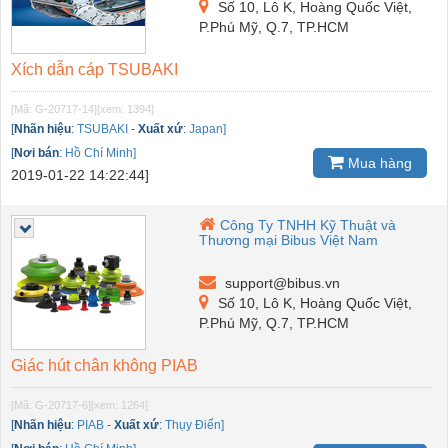
Số 10, Lô K, Hoàng Quốc Việt,
P.Phú Mỹ, Q.7, TP.HCM
Xích dẫn cáp TSUBAKI
[Mã: G-20717-14]
[xem: 1394]
[
Nhãn hiệu
:
TSUBAKI
-
Xuất xứ
:
Japan]
[
Nơi bán
:
Hồ Chí Minh]
Mua hàng
2019-01-22 14:22:44]
Công Ty TNHH Kỹ Thuật và
Thương mại Bibus Việt Nam
support@bibus.vn
Số 10, Lô K, Hoàng Quốc Việt,
P.Phú Mỹ, Q.7, TP.HCM
Giác hút chân không PIAB
[Mã: G-20717-6]
[xem: 1264]
[
Nhãn hiệu
:
PIAB
-
Xuất xứ
:
Thụy Điển]