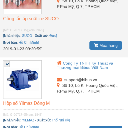
Số 10, Lô K, Hoàng Quốc Việt,
P.Phú Mỹ, Q.7, TP.HCM
Công tắc áp suất cơ SUCO
[Mã: G-20717-15]
[xem: 2025]
[
Nhãn hiệu
:
SUCO
-
Xuất xứ
:
Đức]
[
Nơi bán
:
Hồ Chí Minh]
Mua hàng
2019-01-23 09:20:59]
Công Ty TNHH Kỹ Thuật và
Thương mại Bibus Việt Nam
support@bibus.vn
Số 10, Lô K, Hoàng Quốc Việt,
P.Phú Mỹ, Q.7, TP.HCM
Hộp số Yilmaz Dòng M
[Mã: G-20717-9]
[xem: 1843]
[
Nhãn hiệu
:
YILMAZ
-
Xuất xứ
:
Thổ Nhĩ Kỳ]
[
Nơi bán
:
Hồ Chí Minh]