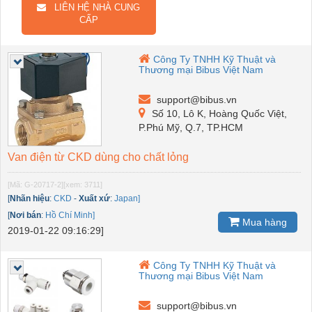
LIÊN HỆ NHÀ CUNG
CẤP
Công Ty TNHH Kỹ Thuật và
Thương mại Bibus Việt Nam
support@bibus.vn
Số 10, Lô K, Hoàng Quốc Việt,
P.Phú Mỹ, Q.7, TP.HCM
Van điện từ CKD dùng cho chất lỏng
[Mã: G-20717-2]
[xem: 3711]
[
Nhãn hiệu
:
CKD
-
Xuất xứ
:
Japan]
[
Nơi bán
:
Hồ Chí Minh]
Mua hàng
2019-01-22 09:16:29]
Công Ty TNHH Kỹ Thuật và
Thương mại Bibus Việt Nam
support@bibus.vn