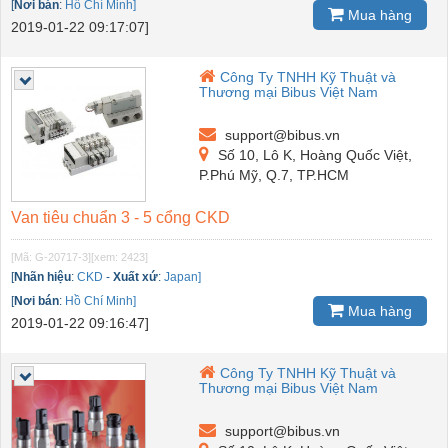
[
Nơi bán
:
Hồ Chí Minh]
Mua hàng
2019-01-22 09:17:07]
Công Ty TNHH Kỹ Thuật và
Thương mại Bibus Việt Nam
support@bibus.vn
Số 10, Lô K, Hoàng Quốc Việt,
P.Phú Mỹ, Q.7, TP.HCM
Van tiêu chuẩn 3 - 5 cổng CKD
[Mã: G-20717-3]
[xem: 2423]
[
Nhãn hiệu
:
CKD
-
Xuất xứ
:
Japan]
[
Nơi bán
:
Hồ Chí Minh]
Mua hàng
2019-01-22 09:16:47]
Công Ty TNHH Kỹ Thuật và
Thương mại Bibus Việt Nam
support@bibus.vn