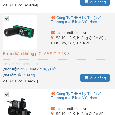
Mua hàng
2019-01-22 14:06:04]
Công Ty TNHH Kỹ Thuật và
Thương mại Bibus Việt Nam
support@bibus.vn
Số 10, Lô K, Hoàng Quốc Việt,
P.Phú Mỹ, Q.7, TP.HCM
Bơm chân không piCLASSIC Pi48-3
[Mã: G-20717-7]
[xem: 1810]
[
Nhãn hiệu
:
PIAB
-
Xuất xứ
:
Thụy Điển]
[
Nơi bán
:
Hồ Chí Minh]
Mua hàng
2019-01-22 11:44:51]
Công Ty TNHH Kỹ Thuật và
Thương mại Bibus Việt Nam
support@bibus.vn
Số 10, Lô K, Hoàng Quốc Việt,