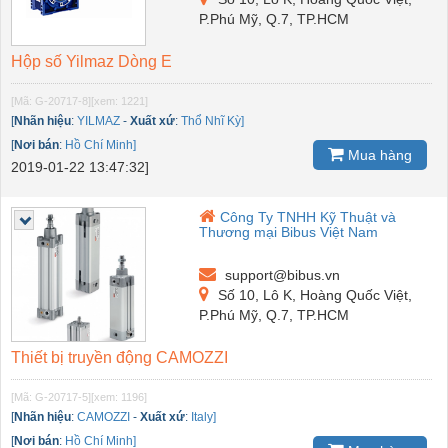
P.Phú Mỹ, Q.7, TP.HCM
Hộp số Yilmaz Dòng E
[Mã: G-20717-8]
[xem: 1221]
[
Nhãn hiệu
:
YILMAZ
-
Xuất xứ
:
Thổ Nhĩ Kỳ]
[
Nơi bán
:
Hồ Chí Minh]
Mua hàng
2019-01-22 13:47:32]
Công Ty TNHH Kỹ Thuật và
Thương mại Bibus Việt Nam
support@bibus.vn
Số 10, Lô K, Hoàng Quốc Việt,
P.Phú Mỹ, Q.7, TP.HCM
Thiết bị truyền động CAMOZZI
[Mã: G-20717-5]
[xem: 1196]
[
Nhãn hiệu
:
CAMOZZI
-
Xuất xứ
:
Italy]
[
Nơi bán
:
Hồ Chí Minh]