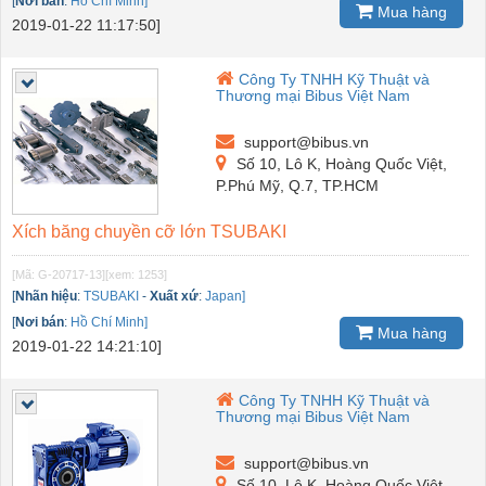
[
Nơi bán
:
Hồ Chí Minh]
Mua hàng
2019-01-22 11:17:50]
Công Ty TNHH Kỹ Thuật và
Thương mại Bibus Việt Nam
support@bibus.vn
Số 10, Lô K, Hoàng Quốc Việt,
P.Phú Mỹ, Q.7, TP.HCM
Xích băng chuyền cỡ lớn TSUBAKI
[Mã: G-20717-13]
[xem: 1253]
[
Nhãn hiệu
:
TSUBAKI
-
Xuất xứ
:
Japan]
[
Nơi bán
:
Hồ Chí Minh]
Mua hàng
2019-01-22 14:21:10]
Công Ty TNHH Kỹ Thuật và
Thương mại Bibus Việt Nam
support@bibus.vn
Số 10, Lô K, Hoàng Quốc Việt,