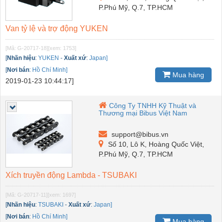
P.Phú Mỹ, Q.7, TP.HCM
Van tỷ lệ và trợ động YUKEN
[Mã: G-20717-18]
[xem: 1753]
[
Nhãn hiệu
:
YUKEN
-
Xuất xứ
:
Japan]
[
Nơi bán
:
Hồ Chí Minh]
Mua hàng
2019-01-23 10:44:17]
Công Ty TNHH Kỹ Thuật và
Thương mại Bibus Việt Nam
support@bibus.vn
Số 10, Lô K, Hoàng Quốc Việt,
P.Phú Mỹ, Q.7, TP.HCM
Xích truyền động Lambda - TSUBAKI
[Mã: G-20717-11]
[xem: 1697]
[
Nhãn hiệu
:
TSUBAKI
-
Xuất xứ
:
Japan]
[
Nơi bán
:
Hồ Chí Minh]
Mua hàng