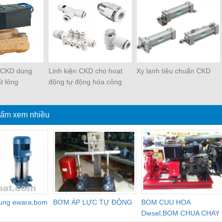
ừ CKD dùng
Linh kiện CKD cho hoạt
Xy lanh tiêu chuẩn CKD
t lỏng
động tự động hóa công
nghiệp
ẩm xem nhiều
dung ewara,bom
BƠM ÁP LỰC TỰ ĐỘNG
BOM CUU HOA
Diesel,BOM CHUA CHAY