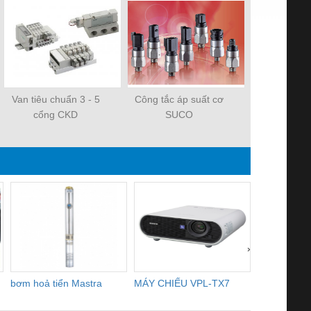
Van tiêu chuẩn 3 - 5
Công tắc áp suất cơ
Hộp số Yilm
cổng CKD
SUCO
›
bơm hoả tiển Mastra
MÁY CHIẾU VPL-TX7
BOM DINH
WHITE