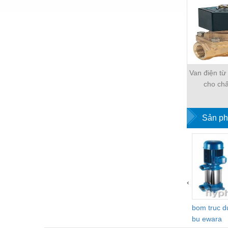
Hóa chất-Trang thiết bị
Kệ công nghiệp
Khí nén - Thiết bị
Khuôn mẫu - Phụ tùng
Van điện t
Lọc công nghiệp
cho chấ
Máy công cụ - Phụ tùng
Mỏ - Trang thiết bị
Sản ph
Mô tơ - Hộp số
Môi trường - Thiết bị
Nâng hạ - Trang thiết bị
‹
Nội - Ngoại thất - văn phòng
Nồi hơi - Trang thiết bị
bom truc 
bu ewara
Nông nghiệp - Thiết bị