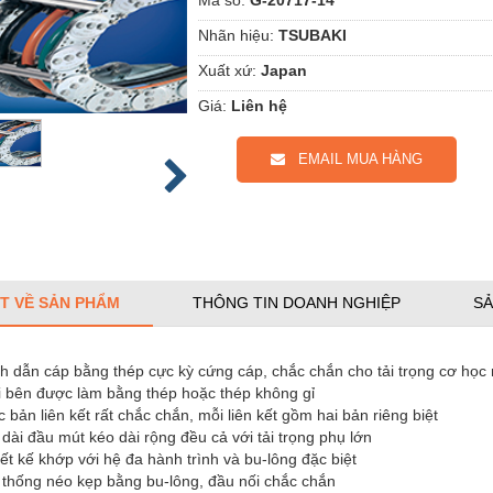
Nhãn hiệu:
TSUBAKI
Xuất xứ:
Japan
Giá:
Liên hệ
EMAIL MUA HÀNG
ẾT VỀ SẢN PHẨM
THÔNG TIN DOANH NGHIỆP
SẢ
h dẫn cáp bằng thép cực kỳ cứng cáp, chắc chắn cho tải trọng cơ học 
i bên được làm bằng thép hoặc thép không gỉ
 bản liên kết rất chắc chắn, mỗi liên kết gồm hai bản riêng biệt
dài đầu mút kéo dài rộng đều cả với tải trọng phụ lớn
ết kế khớp với hệ đa hành trình và bu-lông đặc biệt
 thống néo kẹp bằng bu-lông, đầu nối chắc chắn