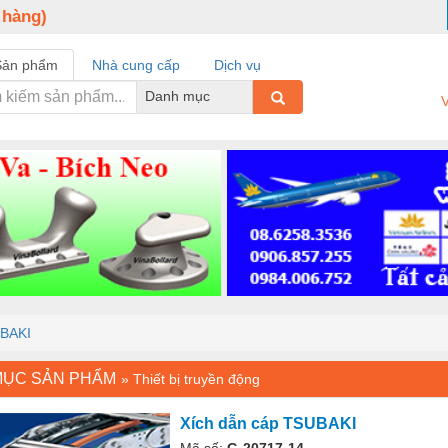
 hàng)
Sản phẩm
Nhà cung cấp
Dịch vụ
Danh mục
V
UBAKI
MỤC SẢN PHẨM
»
Thiết bị truyền động
Xích dẫn cáp TSUBAKI
Mã số:
G-20717-14