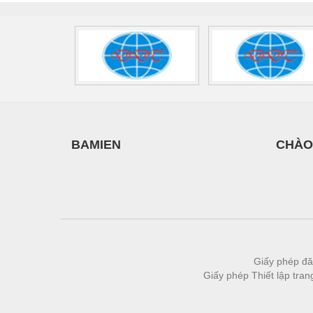
Thiết bị làm sạch
Thiết bị sơn - Sơn
Thiết bị nhà bếp
Thiết bị nhiệt
Thiêt bị PCCC
Thiết bị truyền động
BAMIEN
CHÀO
Thiết bị văn phòng
Thiết bị viễn thông
Thủy lực-Thiết bị
Thủy sản - Trang thiết bị
Tự động hoá
Giấy phép đă
Giấy phép Thiết lập tra
Van - Co các loại
Vật liệu mài mòn