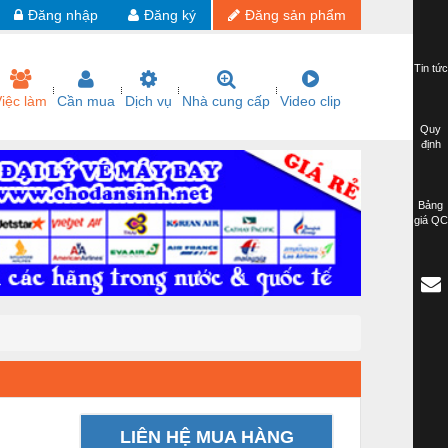
Đăng nhập
Đăng ký
Đăng sản phẩm
Tin tức
iệc làm
Cần mua
Dịch vụ
Nhà cung cấp
Video clip
Quy
định
Bảng
giá QC
LIÊN HỆ MUA HÀNG