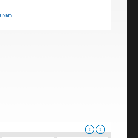
t Nam
‹
›