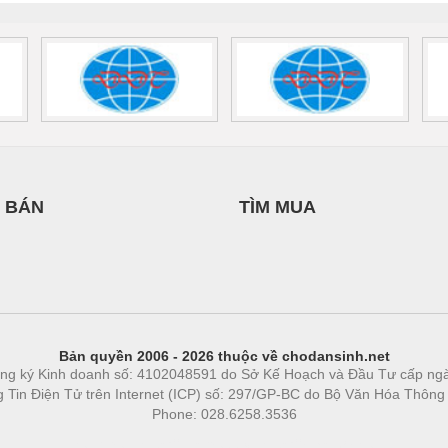
 BÁN
TÌM MUA
Bản quyền 2006 - 2026 thuộc về chodansinh.net
ng ký Kinh doanh số: 4102048591 do Sở Kế Hoạch và Đầu Tư cấp ng
ng Tin Điện Tử trên Internet (ICP) số: 297/GP-BC do Bộ Văn Hóa Thông
Phone: 028.6258.3536
Phòng trọ
|
https://bdsgroup.vn
https://kqxs123.com