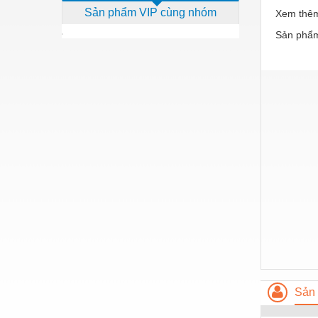
Sản phẩm VIP cùng nhóm
Xem thêm
Dịch vụ - Thi công
Sản phẩm
Điện công nghiệp
Điện gia dụng
Điện Lạnh
Đóng tàu Thiết bị
Đúc chính xác Thiết bị
Dụng cụ cầm tay
Dụng cụ cắt gọt
Dụng cụ điện
Dụng cụ đo
Gỗ - Trang thiết bị
Sản 
Hàn cắt - Thiết bị