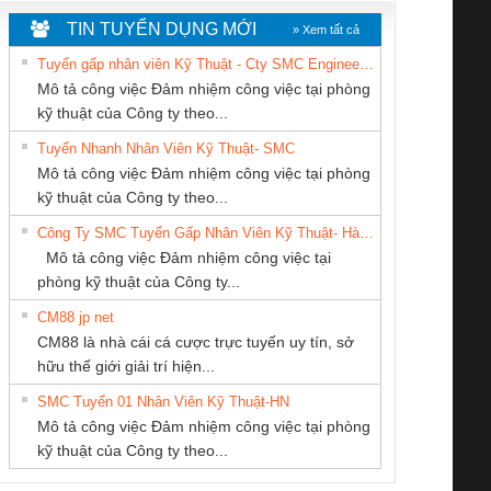
TIN TUYỂN DỤNG MỚI
» Xem tất cả
Tuyển gấp nhân viên Kỹ Thuật - Cty SMC Engineering
Mô tả công việc Đảm nhiệm công việc tại phòng
kỹ thuật của Công ty theo...
Tuyển Nhanh Nhân Viên Kỹ Thuật- SMC
Công Ty TNHH
Tan Dong Cang
CÔNG TY TNHH
 Le An Toàn
Bộ giám sát chuỗi
Bộ giám sát dòng
Bộ ng
Mô tả công việc Đảm nhiệm công việc tại phòng
hiết Bị Điện Nam
company LTD
MEKONG MARINE
enix Contact
tấm pin
điện chuỗi
ray W
kỹ thuật của Công ty theo...
Quốc Thịnh
SUPPLY
6960 – PSR-
TRANSCLINIC 16I+
TRANSCLINIC 16I+
BAS 
Công Ty SMC Tuyển Gấp Nhân Viên Kỹ Thuật- Hà Nội
SCP-
1K5 L (2433950000)
(2008130000)
(28
Mô tả công việc Đảm nhiệm công việc tại
/FSP/2X1/1X2
phòng kỹ thuật của Công ty...
CM88 jp net
CÔNG TY TNHH
CÔNG TY TNHH
CÔNG TY CỔ
CM88 là nhà cái cá cược trực tuyến uy tín, sở
KỸ THUẬT KTECH
THIẾT BỊ CÔNG
PHẦN TỰ ĐỘNG
iám sát chuỗi
Bộ chỉnh lưu nguồn
Nẹp nhôm chống
Bộ c
hữu thế giới giải trí hiện...
VIỆT NAM
NGHIỆP NIHON
TIẾN HƯNG
tấm pin
điện TRANSCLINIC
trơn Đà Nẵng
giám 
SETSUBI VIỆT
SMC Tuyển 01 Nhân Viên Kỹ Thuật-HN
SCLINIC 16I+
BKE 1K5.4
Sola
NAM
Mô tả công việc Đảm nhiệm công việc tại phòng
 (2502520000)
(7791400879)2. Giá
TRAN
kỹ thuật của Công ty theo...
1K5.4