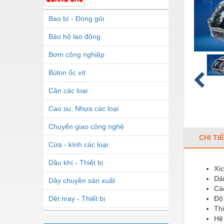
Bao bì - Đóng gói
Bảo hộ lao động
Bơm công nghiệp
Bùlon ốc vít
Cân các loại
Cao su, Nhựa các loại
Chuyển giao công nghệ
CHI TI
Cửa - kính các loại
Dầu khí - Thiết bị
Xíc
Dả
Dây chuyền sản xuất
Các
Dệt may - Thiết bị
Độ 
Thi
Dầu mỡ công nghiệp
Hệ