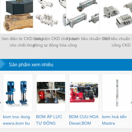
Van điện từ CKD dùng
Linh kiện CKD cho hoạt
Xy lanh tiêu chuẩn CKD
Van tiêu chuẩn 
cho chất lỏng
động tự động hóa công
cổng CKD
nghiệp
Sản phẩm xem nhiều
‹
›
bom truc dung
BƠM ÁP LỰC
BOM CUU HOA
bơm hoả tiển
ewara,bom bu
TỰ ĐỘNG
Diesel,BOM
Mastra
ewara
CHUA CHAY