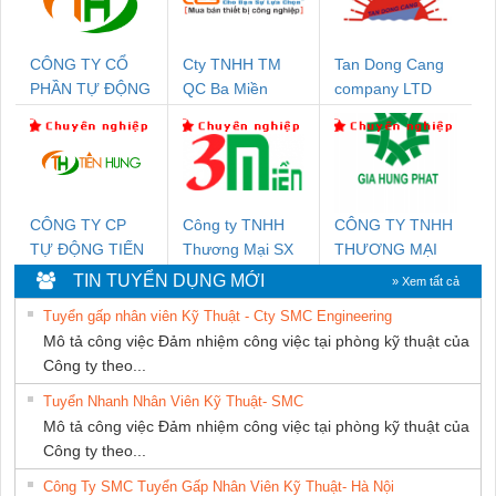
CÔNG TY CỔ
Cty TNHH TM
Tan Dong Cang
PHẦN TỰ ĐỘNG
QC Ba Miền
company LTD
TIẾN HƯNG
CÔNG TY CP
Công ty TNHH
CÔNG TY TNHH
TỰ ĐỘNG TIẾN
Thương Mại SX
THƯƠNG MẠI
HƯNG
Ba Miền
DỊCH VỤ KỸ
TIN TUYỂN DỤNG MỚI
» Xem tất cả
THUẬT ĐIỆN CƠ
Tuyển gấp nhân viên Kỹ Thuật - Cty SMC Engineering
GIA HƯNG
Mô tả công việc Đảm nhiệm công việc tại phòng kỹ thuật của
PHÁT
Công ty theo...
Tuyển Nhanh Nhân Viên Kỹ Thuật- SMC
Mô tả công việc Đảm nhiệm công việc tại phòng kỹ thuật của
Công ty theo...
Công Ty SMC Tuyển Gấp Nhân Viên Kỹ Thuật- Hà Nội