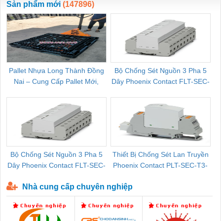
Sản phẩm mới
(147896)
Pallet Nhựa Long Thành Đồng
Bộ Chống Sét Nguồn 3 Pha 5
Nai – Cung Cấp Pallet Mới,
Dây Phoenix Contact FLT-SEC-
C
Pallet Cũ Giá Tốt
P-T1-3S-264/50-FM - 2909589
Bộ Chống Sét Nguồn 3 Pha 5
Thiết Bị Chống Sét Lan Truyền
B
Dây Phoenix Contact FLT-SEC-
Phoenix Contact PLT-SEC-T3-
P-T1-3S-440/35-FM - 2908264
230-FM-PT - 2907928
Nhà cung cấp chuyên nghiệp