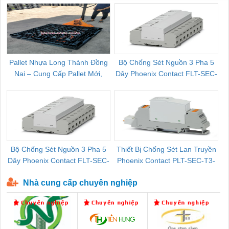
Pallet Nhựa Long Thành Đồng
Bộ Chống Sét Nguồn 3 Pha 5
Nai – Cung Cấp Pallet Mới,
Dây Phoenix Contact FLT-SEC-
C
Pallet Cũ Giá Tốt
P-T1-3S-264/50-FM - 2909589
Bộ Chống Sét Nguồn 3 Pha 5
Thiết Bị Chống Sét Lan Truyền
B
Dây Phoenix Contact FLT-SEC-
Phoenix Contact PLT-SEC-T3-
P-T1-3S-440/35-FM - 2908264
230-FM-PT - 2907928
Nhà cung cấp chuyên nghiệp