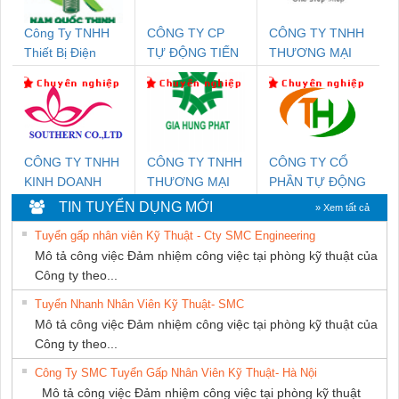
Công Ty TNHH
CÔNG TY CP
CÔNG TY TNHH
Thiết Bị Điện
TỰ ĐỘNG TIẾN
THƯƠNG MẠI
Nam Quốc Thịnh
HƯNG
THIÊN ÂN VIỆT
NAM
CÔNG TY TNHH
CÔNG TY TNHH
CÔNG TY CỔ
KINH DOANH
THƯƠNG MẠI
PHẦN TỰ ĐỘNG
DỊCH VỤ XNK
DỊCH VỤ KỸ
TIẾN HƯNG
TIN TUYỂN DỤNG MỚI
» Xem tất cả
PHƯƠNG NAM
THUẬT ĐIỆN CƠ
Tuyển gấp nhân viên Kỹ Thuật - Cty SMC Engineering
GIA HƯNG
Mô tả công việc Đảm nhiệm công việc tại phòng kỹ thuật của
PHÁT
Công ty theo...
Tuyển Nhanh Nhân Viên Kỹ Thuật- SMC
Mô tả công việc Đảm nhiệm công việc tại phòng kỹ thuật của
Công ty theo...
Công Ty SMC Tuyển Gấp Nhân Viên Kỹ Thuật- Hà Nội
Mô tả công việc Đảm nhiệm công việc tại phòng kỹ thuật