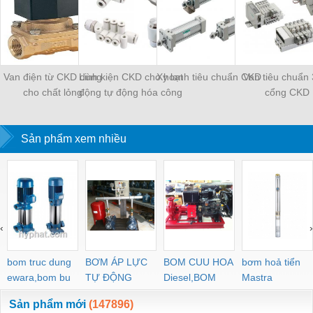
Van điện từ CKD dùng
Linh kiện CKD cho hoạt
Xy lanh tiêu chuẩn CKD
Van tiêu chuẩn 
cho chất lỏng
động tự động hóa công
cổng CKD
nghiệp
Sản phẩm xem nhiều
‹
›
bom truc dung
BƠM ÁP LỰC
BOM CUU HOA
bơm hoả tiển
ewara,bom bu
TỰ ĐỘNG
Diesel,BOM
Mastra
ewara
CHUA CHAY
Sản phẩm mới
(147896)