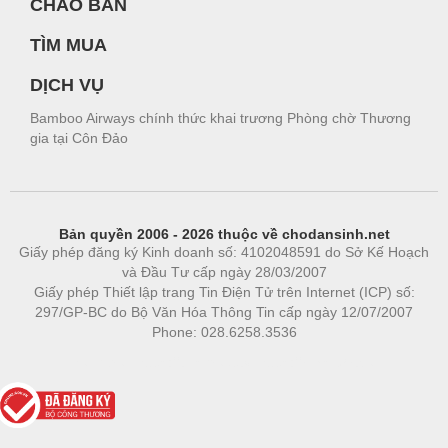
CHÀO BÁN
TÌM MUA
DỊCH VỤ
Bamboo Airways chính thức khai trương Phòng chờ Thương
gia tại Côn Đảo
Bản quyền 2006 - 2026 thuộc về chodansinh.net
Giấy phép đăng ký Kinh doanh số: 4102048591 do Sở Kế Hoạch
và Đầu Tư cấp ngày 28/03/2007
Giấy phép Thiết lập trang Tin Điện Tử trên Internet (ICP) số:
297/GP-BC do Bộ Văn Hóa Thông Tin cấp ngày 12/07/2007
Phone: 028.6258.3536
Phòng trọ
|
https://bdsgroup.vn
https://kqxs123.com