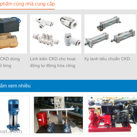
phẩm cùng nhà cung cấp
ừ CKD dùng
Linh kiện CKD cho hoạt
Xy lanh tiêu chuẩn CKD
t lỏng
động tự động hóa công
nghiệp
ẩm xem nhiều