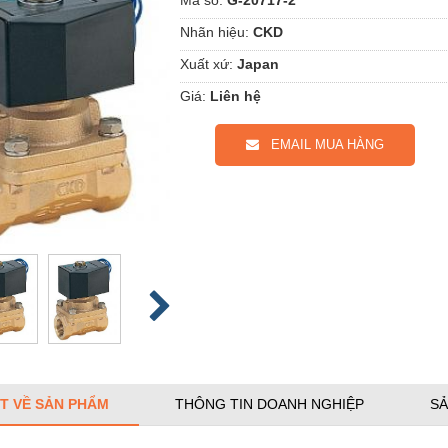
Nhãn hiệu:
CKD
Xuất xứ:
Japan
Giá:
Liên hệ
EMAIL MUA HÀNG
ẾT VỀ SẢN PHẨM
THÔNG TIN DOANH NGHIỆP
SẢ