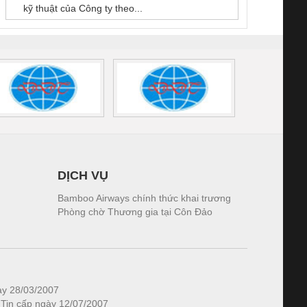
kỹ thuật của Công ty theo...
1K5.4
DỊCH VỤ
Bamboo Airways chính thức khai trương
Phòng chờ Thương gia tại Côn Đảo
ày 28/03/2007
 Tin cấp ngày 12/07/2007