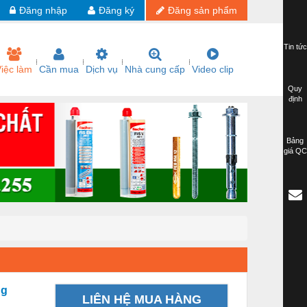
Đăng nhập
Đăng ký
Đăng sản phẩm
Tin tức
iệc làm
Cần mua
Dịch vụ
Nhà cung cấp
Video clip
Quy
định
Bảng
giá QC
ng
LIÊN HỆ MUA HÀNG