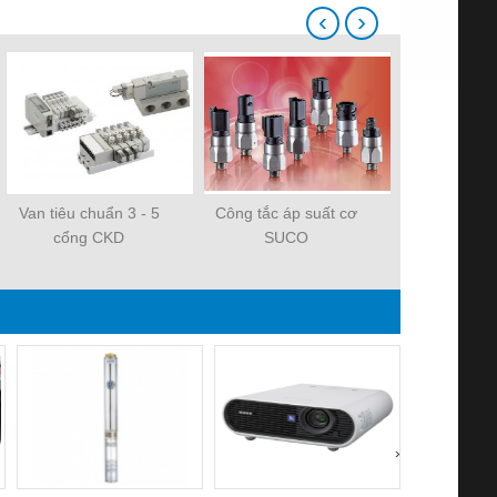
‹
›
Van tiêu chuẩn 3 - 5
Công tắc áp suất cơ
Hộp số Yilm
cổng CKD
SUCO
›