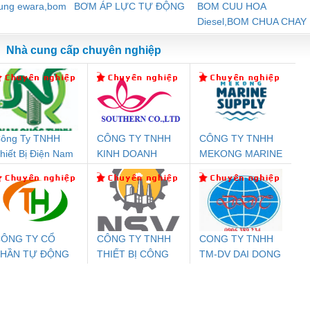
dung ewara,bom
BƠM ÁP LỰC TỰ ĐỘNG
BOM CUU HOA
Diesel,BOM CHUA CHAY
Nhà cung cấp chuyên nghiệp
ông Ty TNHH
CÔNG TY TNHH
CÔNG TY TNHH
Đệm An Toàn
Rơ Le An Toàn
Bộ Lặp Tín Hiệu
Rơ
hiết Bị Điện Nam
KINH DOANH
MEKONG MARINE
nix Contact
Phoenix Contact
PROFIBUS Phoenix
Pho
uốc Thịnh
DỊCH VỤ XNK
SUPPLY
PC20-1NO-
PSR-SCP-
Contact PSI-REP-
298
PHƯƠNG NAM
24DC-SP -
24UC/ESL4/3X1/1X2/B
PROFIBUS/12MB -
700578
- 2981059
2708863
24DC
ÔNG TY CỔ
CÔNG TY TNHH
CONG TY TNHH
PHẦN TỰ ĐỘNG
THIẾT BỊ CÔNG
TM-DV DAI DONG
ưu Điện AC
Mô-đun Ắc Quy UPS
Rơ Le An Toàn
Bộ g
IẾN HƯNG
NGHIỆP NIHON
THANH
 Suất Cao
Phoenix Contact
Phoenix Contact
SETSUBI VIỆT
nix Contact
QUINT-HP-
2981059 – PSR-
TRAN
NAM
INT-HP-
BAT/PB/48DC/7.0AH/PT
SCP-
1K5 H