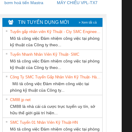
bơm hoả tiển Mastra
MÁY CHIẾU VPL-TX7
BOM DINH
WHITE
TIN TUYỂN DỤNG MỚI
» Xem tất cả
Tuyển gấp nhân viên Kỹ Thuật - Cty SMC Engineering
Mô tả công việc Đảm nhiệm công việc tại phòng
kỹ thuật của Công ty theo...
Tuyển Nhanh Nhân Viên Kỹ Thuật- SMC
Tan Dong Cang
CÔNG TY CP TỰ
Công ty TNHH
 Le An Toàn
Bộ giám sát chuỗi
Bộ giám sát dòng
Bộ ng
Mô tả công việc Đảm nhiệm công việc tại phòng
company LTD
ĐỘNG TIẾN
Thương Mại SX
enix Contact
tấm pin
điện chuỗi
ray W
kỹ thuật của Công ty theo...
HƯNG
Ba Miền
6960 – PSR-
TRANSCLINIC 16I+
TRANSCLINIC 16I+
BAS 
Công Ty SMC Tuyển Gấp Nhân Viên Kỹ Thuật- Hà Nội
SCP-
1K5 L (2433950000)
(2008130000)
(28
Mô tả công việc Đảm nhiệm công việc tại
/FSP/2X1/1X2
phòng kỹ thuật của Công ty...
CM88 jp net
CÔNG TY TNHH
CÔNG TY CỔ
CÔNG TY TNHH
CM88 là nhà cái cá cược trực tuyến uy tín, sở
THƯƠNG MẠI
PHẦN DÂY VÀ
THƯƠNG MẠI
iám sát chuỗi
Bộ chỉnh lưu nguồn
Nẹp nhôm chống
Bộ c
hữu thế giới giải trí hiện...
DỊCH VỤ KỸ
CÁP ĐIỆN
THIÊN ÂN VIỆT
tấm pin
điện TRANSCLINIC
trơn Đà Nẵng
giám 
THUẬT ĐIỆN CƠ
THƯỢNG ĐÌNH
NAM
SMC Tuyển 01 Nhân Viên Kỹ Thuật-HN
SCLINIC 16I+
BKE 1K5.4
Sola
GIA HƯNG PHÁT
Mô tả công việc Đảm nhiệm công việc tại phòng
 (2502520000)
(7791400879)2. Giá
TRAN