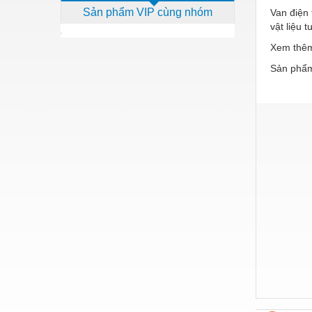
Sản phẩm VIP cùng nhóm
Van điện 
Dịch vụ - Thi công
vật liệu 
Điện công nghiệp
Xem thê
Điện gia dụng
Sản phẩm
Điện Lạnh
Đóng tàu Thiết bị
Đúc chính xác Thiết bị
Dụng cụ cầm tay
Dụng cụ cắt gọt
Dụng cụ điện
Dụng cụ đo
Gỗ - Trang thiết bị
Hàn cắt - Thiết bị