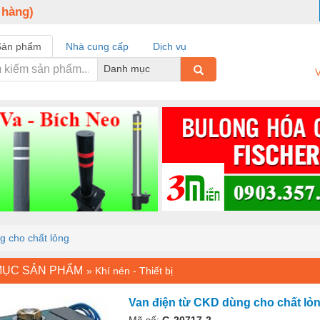
 hàng)
Sản phẩm
Nhà cung cấp
Dịch vụ
Danh mục
V
g cho chất lỏng
MỤC SẢN PHẨM
»
Khí nén - Thiết bị
Van điện từ CKD dùng cho chất lỏ
Mã số:
G-20717-2