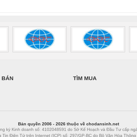
0AC/2.5KVA/PT
- 1133819
24UC/ESL4/3X1/1X2/B
 1136815
 BÁN
TÌM MUA
Bản quyền 2006 - 2026 thuộc về chodansinh.net
ng ký Kinh doanh số: 4102048591 do Sở Kế Hoạch và Đầu Tư cấp ng
ng Tin Điện Tử trên Internet (ICP) số: 297/GP-BC do Bộ Văn Hóa Thông