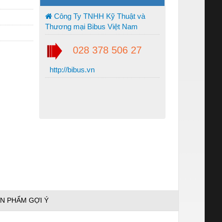
Công Ty TNHH Kỹ Thuật và
Thương mại Bibus Việt Nam
028 378 506 27
http://bibus.vn
N PHẨM GỢI Ý