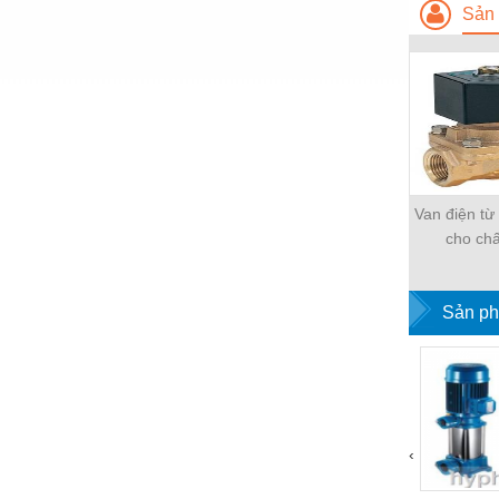
Hóa chất-Trang thiết bị
Sản 
Kệ công nghiệp
Khí nén - Thiết bị
Khuôn mẫu - Phụ tùng
Lọc công nghiệp
Máy công cụ - Phụ tùng
Van điện t
cho chấ
Mỏ - Trang thiết bị
Mô tơ - Hộp số
Sản ph
Môi trường - Thiết bị
Nâng hạ - Trang thiết bị
Nội - Ngoại thất - văn phòng
Nồi hơi - Trang thiết bị
‹
Nông nghiệp - Thiết bị