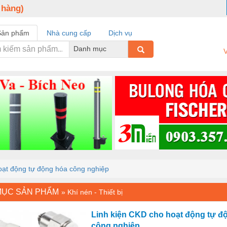
 hàng)
Sản phẩm
Nhà cung cấp
Dịch vụ
Danh mục
V
oạt động tự động hóa công nghiệp
MỤC SẢN PHẨM
»
Khí nén - Thiết bị
Linh kiện CKD cho hoạt động tự đ
công nghiệp