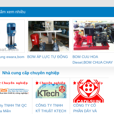
nghiệp
ẩm xem nhiều
dung ewara,bom
BƠM ÁP LỰC TỰ ĐỘNG
BOM CUU HOA
Diesel,BOM CHUA CHAY
Nhà cung cấp chuyên nghiệp
ty TNHH TM QC
CÔNG TY TNHH
CÔNG TY CỔ
Đệm An Toàn
Rơ Le An Toàn
Bộ Lặp Tín Hiệu
Rơ
a Miền
KỸ THUẬT KTECH
PHẦN DÂY VÀ
nix Contact
Phoenix Contact
PROFIBUS Phoenix
Pho