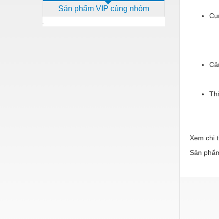
Sản phẩm VIP cùng nhóm
Dịch vụ - Thi công
Cụ
Điện công nghiệp
Điện gia dụng
Điện Lạnh
Cả
Đóng tàu Thiết bị
Th
Đúc chính xác Thiết bị
Dụng cụ cầm tay
Dụng cụ cắt gọt
Xem chi t
Dụng cụ điện
Sản phẩm
Dụng cụ đo
Gỗ - Trang thiết bị
Hàn cắt - Thiết bị