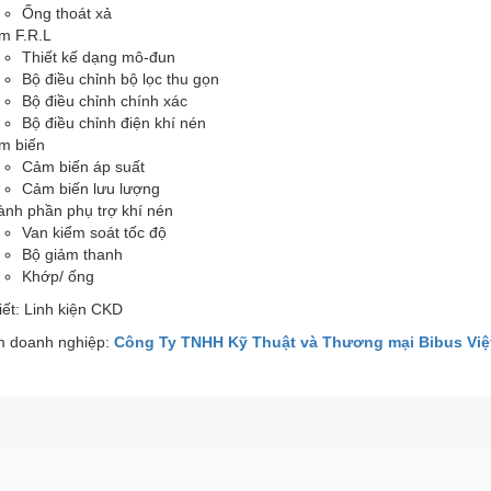
Ống thoát xả
m F.R.L
Thiết kế dạng mô-đun
Bộ điều chỉnh bộ lọc thu gọn
Bộ điều chỉnh chính xác
Bộ điều chỉnh điện khí nén
m biến
Cảm biến áp suất
Cảm biến lưu lượng
ành phần phụ trợ khí nén
Van kiểm soát tốc độ
Bộ giảm thanh
Khớp/ ống
iết: Linh kiện CKD
 doanh nghiệp:
Công Ty TNHH Kỹ Thuật và Thương mại Bibus Việ