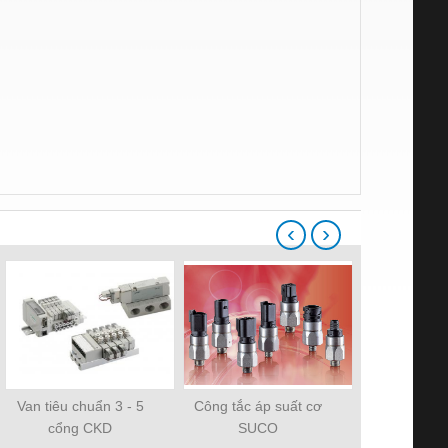
‹
›
Van tiêu chuẩn 3 - 5
Công tắc áp suất cơ
Hộp số Yilm
cổng CKD
SUCO