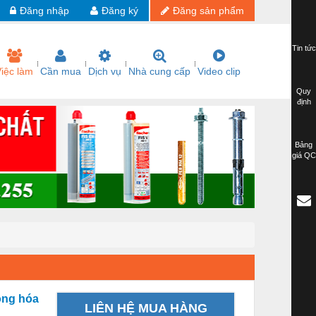
Đăng nhập
Đăng ký
Đăng sản phẩm
Tin tức
iệc làm
Cần mua
Dịch vụ
Nhà cung cấp
Video clip
Quy
định
Bảng
giá QC
ộng hóa
LIÊN HỆ MUA HÀNG