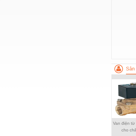
Hóa chất-Trang thiết bị
Kệ công nghiệp
Khí nén - Thiết bị
Khuôn mẫu - Phụ tùng
Lọc công nghiệp
Máy công cụ - Phụ tùng
Mỏ - Trang thiết bị
Sản 
Mô tơ - Hộp số
Môi trường - Thiết bị
Nâng hạ - Trang thiết bị
Nội - Ngoại thất - văn phòng
Nồi hơi - Trang thiết bị
Van điện t
cho chấ
Nông nghiệp - Thiết bị