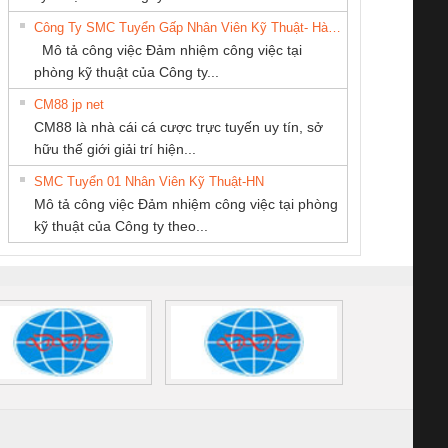
TIẾN HƯNG
DỊCH VỤ XNK
6960 – PSR-
TRANSCLINIC 16I+
TRANSCLINIC 16I+
BAS 
Công Ty SMC Tuyển Gấp Nhân Viên Kỹ Thuật- Hà Nội
PHƯƠNG NAM
SCP-
1K5 L (2433950000)
(2008130000)
(28
Mô tả công việc Đảm nhiệm công việc tại
/FSP/2X1/1X2
phòng kỹ thuật của Công ty...
CM88 jp net
CÔNG TY CP TỰ
Công ty TNHH
CONG TY TNHH
CM88 là nhà cái cá cược trực tuyến uy tín, sở
ĐỘNG TIẾN
Thương Mại SX
TM-DV DAI DONG
iám sát chuỗi
Bộ chỉnh lưu nguồn
Nẹp nhôm chống
Bộ c
hữu thế giới giải trí hiện...
HƯNG
Ba Miền
THANH
tấm pin
điện TRANSCLINIC
trơn Đà Nẵng
giám 
SMC Tuyển 01 Nhân Viên Kỹ Thuật-HN
SCLINIC 16I+
BKE 1K5.4
Sola
Mô tả công việc Đảm nhiệm công việc tại phòng
 (2502520000)
(7791400879)2. Giá
TRAN
kỹ thuật của Công ty theo...
1K5.4