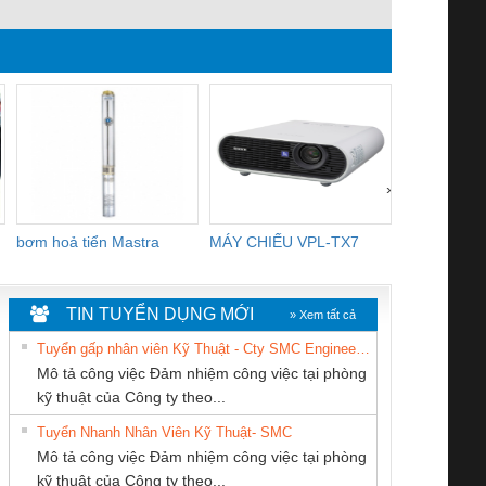
›
bơm hoả tiển Mastra
MÁY CHIẾU VPL-TX7
BOM DINH
WHITE
TIN TUYỂN DỤNG MỚI
» Xem tất cả
Tuyển gấp nhân viên Kỹ Thuật - Cty SMC Engineering
Mô tả công việc Đảm nhiệm công việc tại phòng
kỹ thuật của Công ty theo...
Tuyển Nhanh Nhân Viên Kỹ Thuật- SMC
CÔNG TY CỔ
CÔNG TY TNHH
Tan Dong Cang
 Le An Toàn
Bộ giám sát chuỗi
Bộ giám sát dòng
Bộ ng
Mô tả công việc Đảm nhiệm công việc tại phòng
PHẦN TỰ ĐỘNG
KINH DOANH
company LTD
enix Contact
tấm pin
điện chuỗi
ray W
kỹ thuật của Công ty theo...