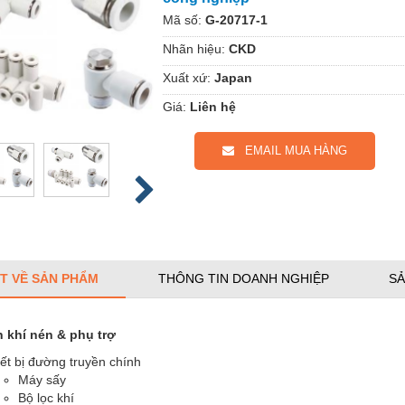
Mã số:
G-20717-1
Nhãn hiệu:
CKD
Xuất xứ:
Japan
Giá:
Liên hệ
EMAIL MUA HÀNG
ẾT VỀ SẢN PHẨM
THÔNG TIN DOANH NGHIỆP
SẢ
n khí nén & phụ trợ
ết bị đường truyền chính
Máy sấy
Bộ lọc khí